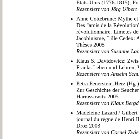
États-Unis (1776-1815), Fra
Rezensiert von Jörg Ulbert
Anne Cottebrune
: Mythe et
Des "amis de la Révolution" 
révolutionnaire. Limetes des
Jacobinisme, Lille Cedex: 
Thèses 2005
Rezensiert von Susanne Lac
Klaus S. Davidowicz
: Zwis
Franks Leben und Lehren, 
Rezensiert von Anselm Schu
Petra Feuerstein-Herz
(Hg.):
Zur Geschichte der Seuchen
Harrassowitz 2005
Rezensiert von Klaus Bergd
Madeleine Lazard
/
Gilbert
journal du règne de Henri 
Droz 2003
Rezensiert von Cornel Zwie