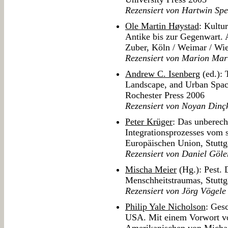
Rezensiert von Hartwin Sp
Ole Martin Høystad
: Kultu
Antike bis zur Gegenwart.
Zuber, Köln / Weimar / Wi
Rezensiert von Marion Mar
Andrew C. Isenberg
(ed.): 
Landscape, and Urban Space
Rochester Press 2006
Rezensiert von Noyan Dinç
Peter Krüger
: Das unberec
Integrationsprozesses vom s
Europäischen Union, Stutt
Rezensiert von Daniel Göle
Mischa Meier
(Hg.): Pest. 
Menschheitstraumas, Stuttg
Rezensiert von Jörg Vögele
Philip Yale Nicholson
: Ges
USA. Mit einem Vorwort v