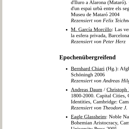
d'Iluro a Alarona (Mataró).
d'un espai urbà entre els s
Museu de Mataró 2004
Rezensiert von Felix Teichn
M. García Morcillo
: Las v
la esfera privada, Barcelon
Rezensiert von Peter Herz
Epochenübergreifend
Bernhard Chiari
(Hg.): Afgh
Schöningh 2006
Rezensiert von Andreas Hil
Andreas Daum
/
Christoph
1800-2000. Capital Cities, 
Identities, Cambridge: Cam
Rezensiert von Theodore J.
Eagle Glassheim
: Noble Na
Bohemian Aristocracy, Ca
University Press 2005