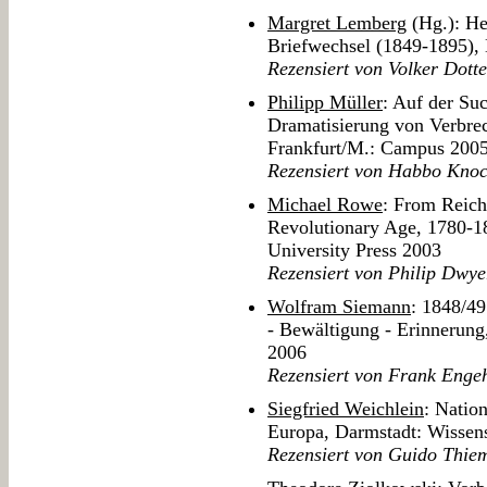
Margret Lemberg
(Hg.): He
Briefwechsel (1849-1895),
Rezensiert von Volker Dott
Philipp Müller
: Auf der Su
Dramatisierung von Verbrec
Frankfurt/M.: Campus 200
Rezensiert von Habbo Kno
Michael Rowe
: From Reich
Revolutionary Age, 1780-
University Press 2003
Rezensiert von Philip Dwye
Wolfram Siemann
: 1848/49
- Bewältigung - Erinnerung
2006
Rezensiert von Frank Enge
Siegfried Weichlein
: Natio
Europa, Darmstadt: Wissens
Rezensiert von Guido Thie