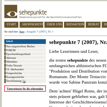
START
ABONNEMENT
ÜBER UNS
REDAKTION
BEIRAT
R
Sie sind hier:
Start
-
Ausgabe 7 (2007), Nr. 1
sehepunkte 7 (2007), Nr.
Inhalt
Neu eingetroffene Bücher
FORUM
Liebe Leserinnen und Leser,
Epochenübergreifend
Altertum
die ersten
sehepunkte
des neuen 
Mittelalter
umfangreichen althistorischen F
Frühe Neuzeit
19. Jahrhundert
"Produktion und Distribution v
Zeitgeschichte
Romanum. Der Monte Testaccio 
Kunstgeschichte
Druckfassung
wurde von Sabine Panzram konzi
Unterstützen Sie die sehepunkte
Dem 'achten' Hügel Roms, der in
stets präsent geblieben war, galt
Interesse der Geschichtswissensch