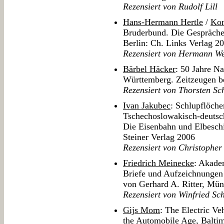
Rezensiert von Rudolf Lill
Hans-Hermann Hertle
/
Kon
Bruderbund. Die Gespräch
Berlin: Ch. Links Verlag 2
Rezensiert von Hermann We
Bärbel Häcker
: 50 Jahre N
Württemberg. Zeitzeugen be
Rezensiert von Thorsten Sc
Ivan Jakubec
: Schlupflöche
Tschechoslowakisch-deutsch
Die Eisenbahn und Elbeschi
Steiner Verlag 2006
Rezensiert von Christophe
Friedrich Meinecke
: Akade
Briefe und Aufzeichnungen 
von Gerhard A. Ritter, Mü
Rezensiert von Winfried Sc
Gijs Mom
: The Electric Ve
the Automobile Age, Balti