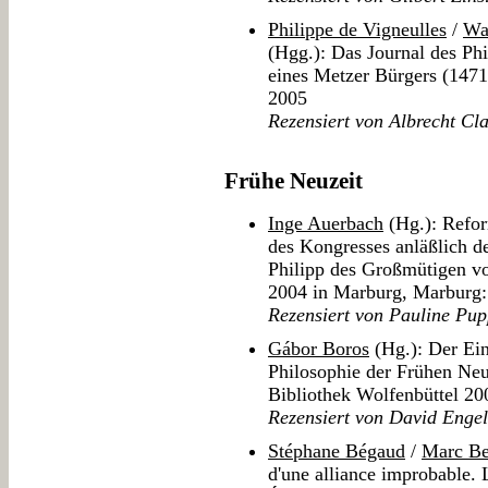
Philippe de Vigneulles
/
Wa
(Hgg.): Das Journal des Ph
eines Metzer Bürgers (1471
2005
Rezensiert von Albrecht Cl
Frühe Neuzeit
Inge Auerbach
(Hg.): Refor
des Kongresses anläßlich d
Philipp des Großmütigen v
2004 in Marburg, Marburg:
Rezensiert von Pauline Pup
Gábor Boros
(Hg.): Der Ein
Philosophie der Frühen Neu
Bibliothek Wolfenbüttel 20
Rezensiert von David Engel
Stéphane Bégaud
/
Marc Be
d'une alliance improbable. 