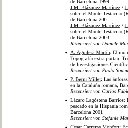
de Barcelona 1999
J.M. Blázquez Martínez
/
J
sobre el Monte Testaccio (R
de Barcelona 2001
J.M. Blázquez Martínez
/
J
sobre el Monte Testaccio (R
de Barcelona 2003
Rezensiert von Daniele Ma
A. Aguilera Martín
: El mon
Topografía extra portam T
de Investigaciones Científi
Rezensiert von Paolo Somm
P. Berni Millet
: Las ánforas
en la Cataluña romana, Bar
Rezensiert von Carlos Fabi
Lázaro Lagóstena Barrios
: 
pescado en la Hispania rom
Barcelona 2001
Rezensiert von Stefanie Mar
César Carreras Monfort
: Ec