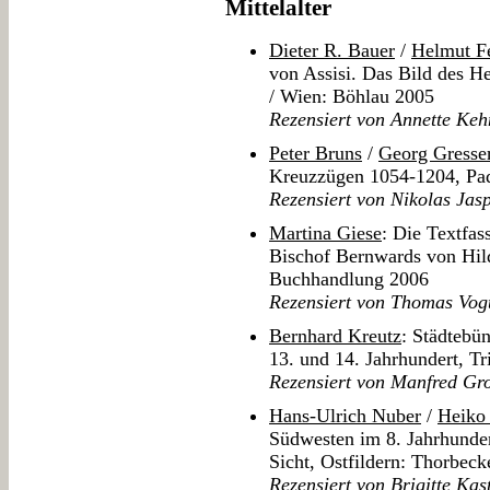
Mittelalter
Dieter R. Bauer
/
Helmut F
von Assisi. Das Bild des H
/ Wien: Böhlau 2005
Rezensiert von Annette Keh
Peter Bruns
/
Georg Gresse
Kreuzzügen 1054-1204, Pad
Rezensiert von Nikolas Jasp
Martina Giese
: Die Textfa
Bischof Bernwards von Hi
Buchhandlung 2006
Rezensiert von Thomas Vog
Bernhard Kreutz
: Städtebü
13. und 14. Jahrhundert, T
Rezensiert von Manfred Gr
Hans-Ulrich Nuber
/
Heiko 
Südwesten im 8. Jahrhunder
Sicht, Ostfildern: Thorbec
Rezensiert von Brigitte Kas