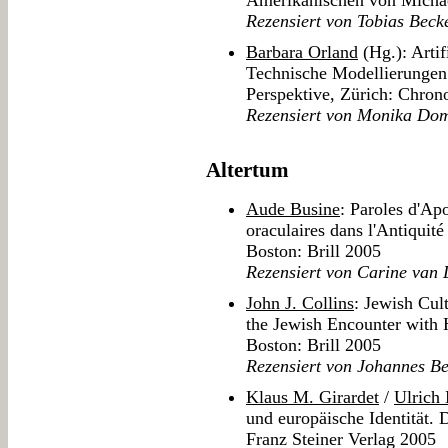
Amerikanischen von Michae
Rezensiert von Tobias Beck
Barbara Orland
(Hg.): Artif
Technische Modellierungen 
Perspektive, Zürich: Chron
Rezensiert von Monika D
Altertum
Aude Busine
: Paroles d'Apo
oraculaires dans l'Antiquité 
Boston: Brill 2005
Rezensiert von Carine van L
John J. Collins
: Jewish Cul
the Jewish Encounter with
Boston: Brill 2005
Rezensiert von Johannes B
Klaus M. Girardet
/
Ulrich
und europäische Identität. 
Franz Steiner Verlag 2005