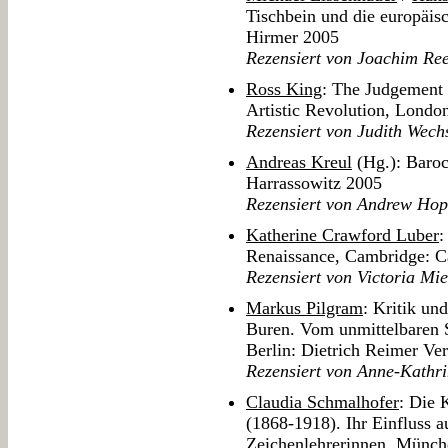
Tischbein und die europäi
Hirmer 2005
Rezensiert von Joachim Re
Ross King
: The Judgement 
Artistic Revolution, Lond
Rezensiert von Judith Wech
Andreas Kreul
(Hg.): Baroc
Harrassowitz 2005
Rezensiert von Andrew Hop
Katherine Crawford Luber
:
Renaissance, Cambridge: C
Rezensiert von Victoria Mie
Markus Pilgram
: Kritik u
Buren. Vom unmittelbaren S
Berlin: Dietrich Reimer Ve
Rezensiert von Anne-Kathri
Claudia Schmalhofer
: Die 
(1868-1918). Ihr Einfluss a
Zeichenlehrerinnen, Münch