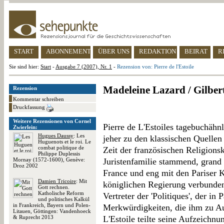
START
ABONNEMENT
ÜBER UNS
REDAKTION
BEIRAT
R
Sie sind hier:
Start
-
Ausgabe 7 (2007), Nr. 1
-
Rezension von: Pierre de l'Estoile
Madeleine Lazard / Gilbert
Rezension
Kommentar schreiben
Druckfassung
Weitere Rezensionen von Cornel
Pierre de L'Estoiles tagebuchähn
Zwierlein:
Hugues Daussy
: Les
jeher zu den klassischen Quellen
Huguenots et le roi. Le
combat politique de
Zeit der französischen Religionsk
Philippe Duplessis
Mornay (1572-1600), Genève:
Juristenfamilie stammend, grand 
Droz 2002
France und eng mit den Pariser 
Damien Tricoire
: Mit
königlichen Regierung verbunden,
Gott rechnen.
Katholische Reform
Vertreter der 'Politiques', der in
und politisches Kalkül
in Frankreich, Bayern und Polen-
Merkwürdigkeiten, die ihm zu A
Litauen, Göttingen: Vandenhoeck
& Ruprecht 2013
L'Estoile teilte seine Aufzeichnun