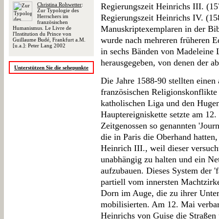
Christina Rohwetter
:
Regierungszeit Heinrichs III. (1
Zur Typologie des
Regierungszeit Heinrichs IV. (158
Herrschers im
französischen
Manuskriptexemplaren in der Bibl
Humanismus. Le Livre de
l'Institution du Prince von
wurde nach mehreren früheren Ed
Guillaume Budé, Frankfurt a.M.
[u.a.]: Peter Lang 2002
in sechs Bänden von Madeleine 
herausgegeben, von denen der abs
Unterstützen Sie die sehepunkte
Die Jahre 1588-90 stellten einen
französischen Religionskonflikte
katholischen Liga und den Hugeno
Hauptereigniskette setzte am 12
Zeitgenossen so genannten 'Journé
die in Paris die Oberhand hatten
Heinrich III., weil dieser versuc
unabhängig zu halten und ein Ne
aufzubauen. Dieses System der 'f
partiell vom innersten Machtzirk
Dorn im Auge, die zu ihrer Unter
mobilisierten. Am 12. Mai verba
Heinrichs von Guise die Straßen