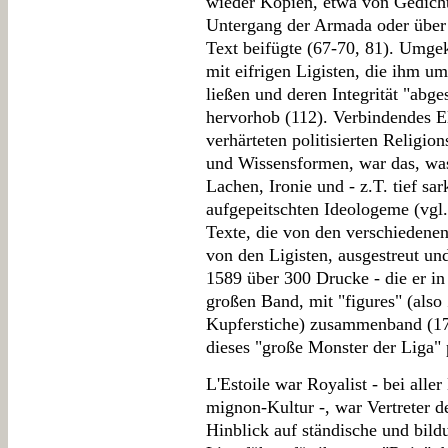
wieder Kopien, etwa von Gedich
Untergang der Armada oder über 
Text beifügte (67-70, 81). Umgek
mit eifrigen Ligisten, die ihm 
ließen und deren Integrität "abges
hervorhob (112). Verbindendes E
verhärteten politisierten Religio
und Wissensformen, war das, was
Lachen, Ironie und - z.T. tief sa
aufgepeitschten Ideologeme (vgl. 
Texte, die von den verschiedenen
von den Ligisten, ausgestreut und
1589 über 300 Drucke - die er i
großen Band, mit "figures" (also
Kupferstiche) zusammenband (17
dieses "große Monster der Liga" 
L'Estoile war Royalist - bei alle
mignon-Kultur -, war Vertreter
Hinblick auf ständische und bild