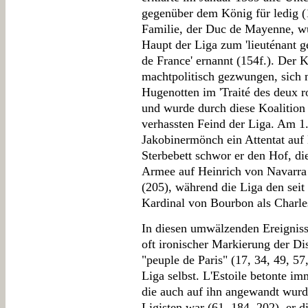
gegenüber dem König für ledig (1
Familie, der Duc de Mayenne, wu
Haupt der Liga zum 'lieuténant gé
de France' ernannt (154f.). Der 
machtpolitisch gezwungen, sich 
Hugenotten im 'Traité des deux r
und wurde durch diese Koalition
verhassten Feind der Liga. Am 1.
Jakobinermönch ein Attentat auf
Sterbebett schwor er den Hof, di
Armee auf Heinrich von Navarra 
(205), während die Liga den seit
Kardinal von Bourbon als Charle
In diesen umwälzenden Ereignisse
oft ironischer Markierung der Di
"peuple de Paris" (17, 34, 49, 5
Liga selbst. L'Estoile betonte im
die auch auf ihn angewandt wurde
Ligisten war (61, 184, 202), er d