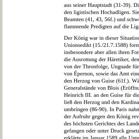
aus seiner Hauptstadt (31-39). Di
den ligistischen Hochadligen. Sie
Beamten (41, 43, 56f.) und schwo
flammende Predigten auf die Liga
Der König war in dieser Situati
Unionsedikt (15./21.7.1588) form
insbesondere aber allen ihren F
die Ausrottung der Häretiker, de
von der Thronfolge, Ungnade für
von Épernon, sowie das Amt eine
den Herzog von Guise (61f.). W
Generalstände von Blois (Eröffnu
Heinrich III. an den Guise für d
ließ den Herzog und den Kardina
umbringen (86-90). In Paris nah
der Aufruhr gegen den König revo
des höchsten Gerichtes des Lande
gefangen oder unter Druck geset
erklärte im Januar 1589 alle Unte