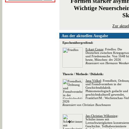
Formen starker asymm
Wichtige Neuerschei
Sk
Zur aktue
Aus der aktuellen Ausgabe
Epochenübergreifend:
Eckart Conze
: Friedlos. Die
Deutschen zwischen Kriegsgewal
und Friedenssuche. Von 1648 bi
heute, München: dtv 2026
Rezensiert von Hermann Wentker
Theorie / Methode / Didaktik:
Jana Völkel
: Fremdheit, Ordnun
und Fremdverstehen in der
Geschichtsdidaktik.
Phänomenologisch gedacht und
geschichtskulturell gewendet,
Frankfurt/M.: Wochenschau-Ver
2026
Rezensiert von Christian Buschmann
Jan-Christian Wilkening
:
Schüler:innen mit
Lernschwierigkeiten konstruiere
Geschichte. Teilhabeorientierte