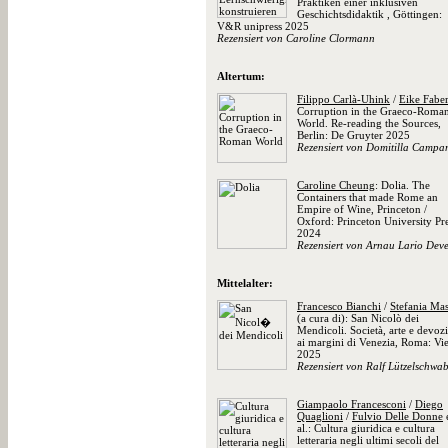
Praktiken einer inklusiven
Geschichtsdidaktik , Göttingen:
V&R unipress 2025
Rezensiert von Caroline Clormann
Altertum:
Filippo Carlà-Uhink
/
Eike Fabe
Corruption in the Graeco-Roma
World. Re-reading the Sources,
Berlin: De Gruyter 2025
Rezensiert von Domitilla Campan
Caroline Cheung
: Dolia. The
Containers that made Rome an
Empire of Wine, Princeton /
Oxford: Princeton University Pr
2024
Rezensiert von Arnau Lario Dev
Mittelalter:
Francesco Bianchi
/
Stefania Ma
(a cura di): San Nicolò dei
Mendicoli. Società, arte e devoz
ai margini di Venezia, Roma: Vie
2025
Rezensiert von Ralf Lützelschwa
Giampaolo Francesconi
/
Diego
Quaglioni
/
Fulvio Delle Donne
al.: Cultura giuridica e cultura
letteraria negli ultimi secoli del