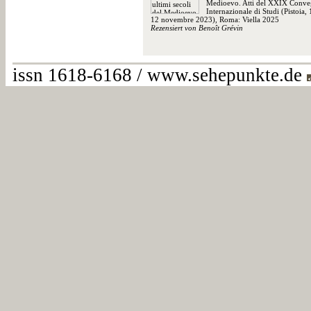
Medioevo. Atti del XXIX Conv
Internazionale di Studi (Pistoia, 
12 novembre 2023), Roma: Viella 2025
Rezensiert von Benoît Grévin
issn 1618-6168 / www.sehepunkte.de