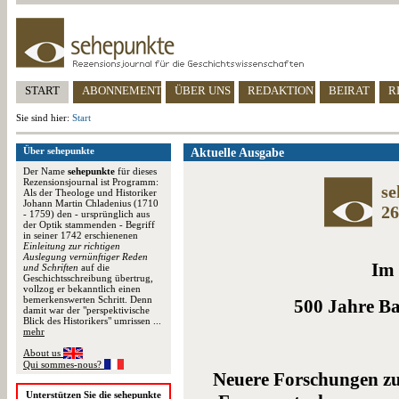
START
ABONNEMENT
ÜBER UNS
REDAKTION
BEIRAT
R
Sie sind hier:
Start
Über sehepunkte
Aktuelle Ausgabe
Der Name
sehepunkte
für dieses
Rezensionsjournal ist Programm:
se
Als der Theologe und Historiker
Johann Martin Chladenius (1710
26
- 1759) den - ursprünglich aus
der Optik stammenden - Begriff
in seiner 1742 erschienenen
Einleitung zur richtigen
Auslegung vernünftiger Reden
Im
und Schriften
auf die
Geschichtsschreibung übertrug,
vollzog er bekanntlich einen
bemerkenswerten Schritt. Denn
500 Jahre Ba
damit war der "perspektivische
Blick des Historikers" umrissen ...
mehr
About us
Qui sommes-nous?
Neuere Forschungen zu
Unterstützen Sie die sehepunkte