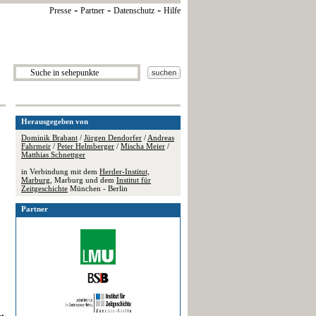
-
-
-
Presse
Partner
Datenschutz
Hilfe
Herausgegeben von
Dominik Brabant
/
Jürgen Dendorfer
/
Andreas
Fahrmeir
/
Peter Helmberger
/
Mischa Meier
/
Matthias Schnettger
in Verbindung mit dem
Herder-Institut,
Marburg
, Marburg und dem
Institut für
Zeitgeschichte
München - Berlin
Partner