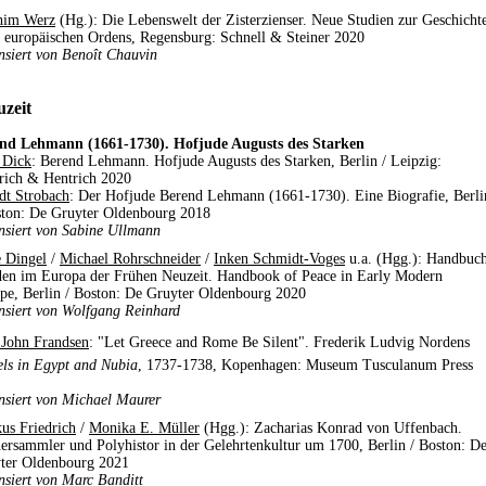
him Werz
(Hg.): Die Lebenswelt der Zisterzienser. Neue Studien zur Geschicht
s europäischen Ordens, Regensburg: Schnell & Steiner 2020
nsiert von Benoît Chauvin
zeit
nd Lehmann (1661-1730). Hofjude Augusts des Starken
a Dick
: Berend Lehmann. Hofjude Augusts des Starken, Berlin / Leipzig:
rich & Hentrich 2020
dt Strobach
: Der Hofjude Berend Lehmann (1661-1730). Eine Biografie, Berli
ston: De Gruyter Oldenbourg 2018
nsiert von Sabine Ullmann
e Dingel
/
Michael Rohrschneider
/
Inken Schmidt-Voges
u.a. (Hgg.): Handbuc
den im Europa der Frühen Neuzeit. Handbook of Peace in Early Modern
pe, Berlin / Boston: De Gruyter Oldenbourg 2020
nsiert von Wolfgang Reinhard
 John Frandsen
: "Let Greece and Rome Be Silent". Frederik Ludvig Nordens
els in Egypt and Nubia
, 1737-1738, Kopenhagen: Museum Tusculanum Press
nsiert von Michael Maurer
us Friedrich
/
Monika E. Müller
(Hgg.): Zacharias Konrad von Uffenbach.
ersammler und Polyhistor in der Gelehrtenkultur um 1700, Berlin / Boston: D
ter Oldenbourg 2021
nsiert von Marc Banditt