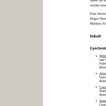
haben Sie j
werden mus
Eine intere
Jürgen Dend
Matthias Sc
Inhalt
Epochenü
Winf
und 
Pade
Reze
Arno
Inter
Reze
Luci
Wall
Reze
Jona
Gese