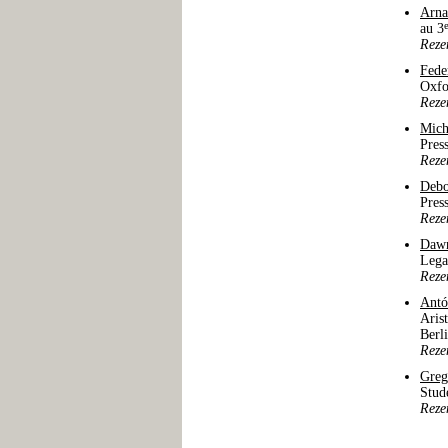
Arna
au 3
Reze
Fede
Oxfo
Reze
Mich
Pres
Reze
Deb
Pres
Reze
Dawn
Lega
Reze
Antó
Aris
Berl
Reze
Greg
Stud
Reze