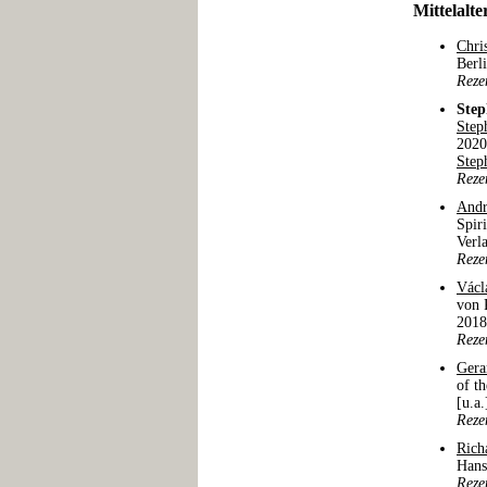
Mittelalte
Chri
Berl
Reze
Step
Step
2020
Step
Reze
Andr
Spir
Verl
Reze
Václ
von 
2018
Reze
Gera
of t
[u.a
Reze
Rich
Hans
Reze