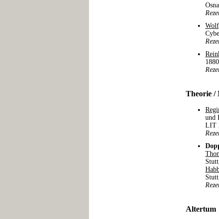
Osna
Reze
Wolf
Cybe
Reze
Rein
1880
Reze
Theorie /
Regi
und 
LIT 
Reze
Dopp
Thom
Stut
Hab
Stut
Reze
Altertum