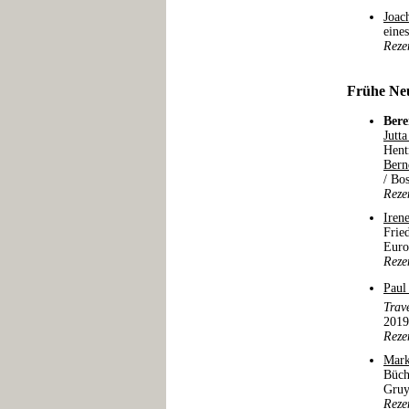
Joac
eine
Reze
Frühe Neu
Bere
Jutt
Hent
Bern
/ Bo
Reze
Iren
Frie
Euro
Reze
Paul
Trav
2019
Reze
Mark
Büch
Gruy
Reze