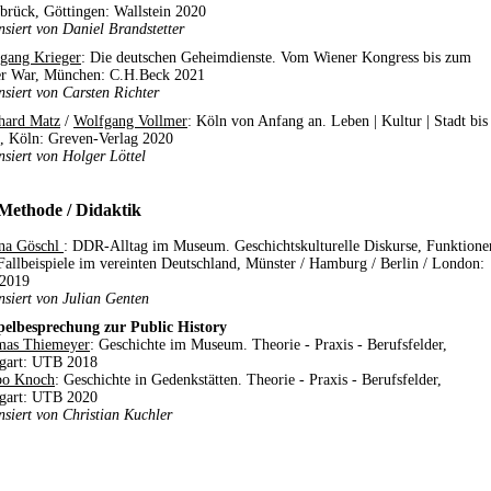
brück, Göttingen: Wallstein 2020
nsiert von Daniel Brandstetter
gang Krieger
: Die deutschen Geheimdienste. Vom Wiener Kongress bis zum
r War, München: C.H.Beck 2021
nsiert von Carsten Richter
hard Matz
/
Wolfgang Vollmer
: Köln von Anfang an. Leben | Kultur | Stadt bis
, Köln: Greven-Verlag 2020
nsiert von Holger Löttel
 Methode / Didaktik
na Göschl
: DDR-Alltag im Museum. Geschichtskulturelle Diskurse, Funktione
Fallbeispiele im vereinten Deutschland, Münster / Hamburg / Berlin / London:
2019
nsiert von Julian Genten
elbesprechung zur Public History
as Thiemeyer
: Geschichte im Museum. Theorie - Praxis - Berufsfelder,
tgart: UTB 2018
bo Knoch
: Geschichte in Gedenkstätten. Theorie - Praxis - Berufsfelder,
tgart: UTB 2020
nsiert von Christian Kuchler