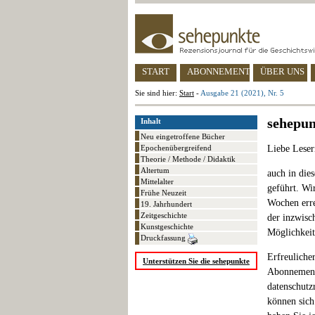
START
ABONNEMENT
ÜBER UNS
Sie sind hier:
Start
-
Ausgabe 21 (2021), Nr. 5
sehepun
Inhalt
Neu eingetroffene Bücher
Epochenübergreifend
Liebe Leser
Theorie / Methode / Didaktik
Altertum
auch in die
Mittelalter
geführt. Wir
Frühe Neuzeit
Wochen erre
19. Jahrhundert
Zeitgeschichte
der inzwisc
Kunstgeschichte
Möglichkeit
Druckfassung
Erfreuliche
Unterstützen Sie die sehepunkte
Abonnement 
datenschutz
können sich