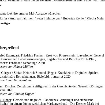
edoch Verständnis, dass die verwendete E-Mail-Adresse in allen Fällen verifizie
s.
ssante Lektüre unserer Mai-Ausgabe wünschen
orfer / Andreas Fahrmeir / Peter Helmberger / Hubertus Kohle / Mischa Meier
hnettger
bergreifend
ried Baumgart
: Friedrich Freiherr Kreß von Kressenstein. Bayerischer General
Orientkenner. Lebenserinnerungen, Tagebücher und Berichte 1914-1946,
rborn: Ferdinand Schöningh 2020
nsiert von Heiner Möllers
 Görgen
/
Stefan Heinrich Simond
(Hgg.): Krankheit in Digitalen Spielen.
disziplinäre Betrachtungen, Bielefeld: transcript 2020
nsiert von Tim Nyenhuis
an Hölscher
: Zeitgärten. Zeitfiguren in der Geschichte der Neuzeit, Göttingen:
stein 2020
nsiert von Christof Dipper
s Hübner
: Gemein und ungleich. Ländliches Gemeingut und ständische
llschaft in einem frühneuzeitlichen Markenverband - Die Essener Mark bei