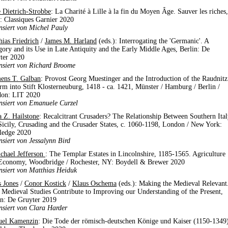
e Dietrich-Strobbe
: La Charité à Lille à la fin du Moyen Âge. Sauver les riches,
s: Classiques Garnier 2020
nsiert von Michel Pauly
hias Friedrich
/
James M. Harland
(eds.): Interrogating the 'Germanic'. A
gory and its Use in Late Antiquity and the Early Middle Ages, Berlin: De
ter 2020
nsiert von Richard Broome
ens T. Galban
: Provost Georg Muestinger and the Introduction of the Raudnitz
rm into Stift Klosterneuburg, 1418 - ca. 1421, Münster / Hamburg / Berlin /
on: LIT 2020
nsiert von Emanuele Curzel
a Z. Hailstone
: Recalcitrant Crusaders? The Relationship Between Southern Ita
Sicily, Crusading and the Crusader States, c. 1060-1198, London / New York:
ledge 2020
nsiert von Jessalynn Bird
ichael Jefferson
: The Templar Estates in Lincolnshire, 1185-1565. Agriculture
Economy, Woodbridge / Rochester, NY: Boydell & Brewer 2020
nsiert von Matthias Heiduk
s Jones
/
Conor Kostick
/
Klaus Oschema
(eds.): Making the Medieval Relevant
Medieval Studies Contribute to Improving our Understanding of the Present,
in: De Gruyter 2019
nsiert von Clara Harder
el Kamenzin
: Die Tode der römisch-deutschen Könige und Kaiser (1150-1349)