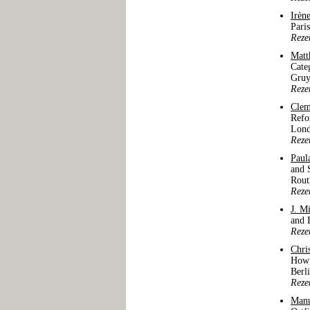
Irèn
Pari
Reze
Matt
Cate
Gruy
Reze
Clem
Refo
Lond
Reze
Paul
and 
Rout
Reze
J. M
and 
Reze
Chri
How 
Berl
Reze
Manu