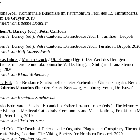
r
stina Abel
: Kommunale Bündnisse im Patrimonium Petri des 13. Jahrhunderts,
in: De Gruyter 2019
nsiert von Étienne Doublier
hen A. Barney (ed.): Petri Cantoris
hen A. Barney
(ed.): Petri Cantoris. Distinctiones Abel I, Turnhout: Brepols
hen A. Barney
(ed.): Petri Cantoris. Distinctiones Abel, Turnhout: Brepols 202
nsiert von Ralf Lützelschwab
eas Bihrer
/
Miriam Czock
/
Uta Kleine
(Hgg.): Der Wert des Heiligen.
ituelle, materielle und ökonomische Verflechtungen, Stuttgart: Franz Steiner
ag 2020
nsiert von Klaus Wollenberg
av Bok
: Der Breslauer Stadtschreiber Peter Eschenloer. Übersetzung des Berich
Robertus Monachus über den Ersten Kreuzzug, Hamburg: Verlag Dr. Kovač
nsiert von Remigius Stachowiak
rdo Boto Varela
/
Isabel Escandell
/
Esther Lozano Lopez
(eds.): The Memory
he Bishop in Medieval Cathedrals. Ceremonies and Visualizations, Frankfurt a.
.]: Peter Lang 2019
nsiert von Christian Steer
ard Cole
: The Death of Tidericus the Organist. Plague and Conspiracy Theory 
eatic Visby, London: The Viking Society for Northern Research 2020
nsiert von Jonathan Adams