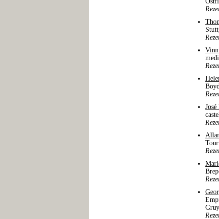
Ostf
Reze
Thom
Stut
Reze
Vinn
medi
Reze
Hele
Boyd
Reze
José
cast
Reze
Alla
Tour
Reze
Mari
Brep
Reze
Geor
Empf
Gruy
Reze