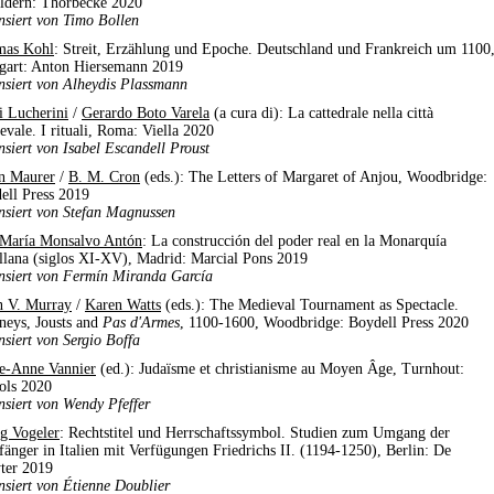
ildern: Thorbecke 2020
nsiert von Timo Bollen
as Kohl
: Streit, Erzählung und Epoche. Deutschland und Frankreich um 1100
tgart: Anton Hiersemann 2019
nsiert von Alheydis Plassmann
i Lucherini
/
Gerardo Boto Varela
(a cura di): La cattedrale nella città
evale. I rituali, Roma: Viella 2020
nsiert von Isabel Escandell Proust
n Maurer
/
B. M. Cron
(eds.): The Letters of Margaret of Anjou, Woodbridge:
ell Press 2019
nsiert von Stefan Magnussen
 María Monsalvo Antón
: La construcción del poder real en la Monarquía
ellana (siglos XI-XV), Madrid: Marcial Pons 2019
nsiert von Fermín Miranda García
n V. Murray
/
Karen Watts
(eds.): The Medieval Tournament as Spectacle.
neys, Jousts and
Pas d'Armes
, 1100-1600, Woodbridge: Boydell Press 2020
nsiert von Sergio Boffa
e-Anne Vannier
(ed.): Judaïsme et christianisme au Moyen Âge, Turnhout:
ols 2020
nsiert von Wendy Pfeffer
g Vogeler
: Rechtstitel und Herrschaftssymbol. Studien zum Umgang der
änger in Italien mit Verfügungen Friedrichs II. (1194-1250), Berlin: De
ter 2019
nsiert von Étienne Doublier