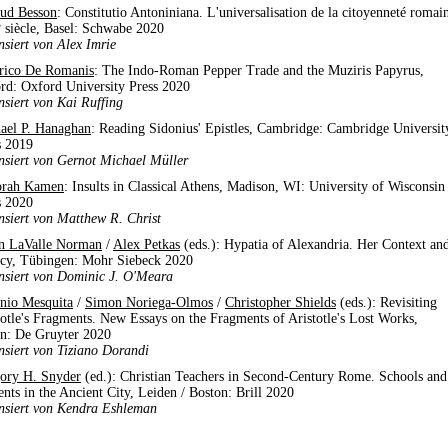
ud Besson
: Constitutio Antoniniana. L'universalisation de la citoyenneté romai
e
siècle, Basel: Schwabe 2020
nsiert von Alex Imrie
rico De Romanis
: The Indo-Roman Pepper Trade and the Muziris Papyrus,
rd: Oxford University Press 2020
nsiert von Kai Ruffing
ael P. Hanaghan
: Reading Sidonius' Epistles, Cambridge: Cambridge Universit
s 2019
nsiert von Gernot Michael Müller
orah Kamen
: Insults in Classical Athens, Madison, WI: University of Wisconsin
s 2020
nsiert von Matthew R. Christ
 LaValle Norman
/
Alex Petkas
(eds.): Hypatia of Alexandria. Her Context an
cy, Tübingen: Mohr Siebeck 2020
nsiert von Dominic J. O'Meara
nio Mesquita
/
Simon Noriega-Olmos
/
Christopher Shields
(eds.): Revisiting
totle's Fragments. New Essays on the Fragments of Aristotle's Lost Works,
in: De Gruyter 2020
nsiert von Tiziano Dorandi
ory H. Snyder
(ed.): Christian Teachers in Second-Century Rome. Schools and
ents in the Ancient City, Leiden / Boston: Brill 2020
nsiert von Kendra Eshleman