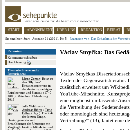
START
ABONNEMENT
ÜBER UNS
REDAKTION
BEIRAT
R
Sie sind hier:
Start
-
Ausgabe 21 (2021), Nr. 5
-
Rezension von: Das Gedächtnis der Vertreib
Václav Smyčka: Das Gedäc
Rezension
Kommentar schreiben
Druckfassung
Thematisch verwandte
Václav Smyčkas Dissertationsschr
Rezensionen:
Mirna Zeman
: Reise zu
Texten der Gegenwartsliteratur.
den "Illyriern".
Kroatienstereotype in
zusätzlich erweitert um Wikipedi
der deutschsprachigen
Reiseliteratur und Statistik (1740-
YouTube-Mitschnitte, Kunstproje
1809), München: Oldenbourg
eine möglichst umfassende Ausei
2013
die Vertreibung der Sudetendeut
Julia Weitbrecht
/
Andreas Bihrer
/
Timo
oder monologisch sind heutzutag
Felber
(Hgg.): Die Zeit
der letzten Dinge.
Vertreibung?" (13), lautet eine d
Deutungsmuster und
Erzählformen des Umgangs mit
Vergänglichkeit in Mittelalter und