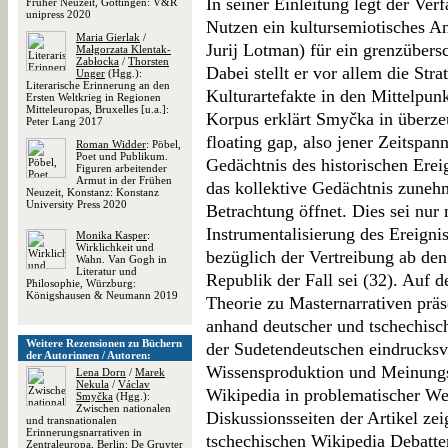
In seiner Einleitung legt der Ver
Früher Neuzeit, Göttingen: V&R
unipress 2020
Nutzen ein kultursemiotisches An
Maria Gierlak
/
Jurij Lotman) für ein grenzübers
Małgorzata Klentak-
Zabłocka
/
Thorsten
Dabei stellt er vor allem die Stra
Unger
(Hgg.):
Literarische Erinnerung an den
Kulturartefakte in den Mittelpun
Ersten Weltkrieg in Regionen
Mitteleuropas, Bruxelles [u.a.]:
Korpus erklärt Smyčka in überz
Peter Lang 2017
floating gap, also jener Zeitspa
Roman Widder
: Pöbel,
Poet und Publikum.
Gedächtnis des historischen Ereig
Figuren arbeitender
Armut in der Frühen
das kollektive Gedächtnis zunehm
Neuzeit, Konstanz: Konstanz
University Press 2020
Betrachtung öffnet. Dies sei nur
Instrumentalisierung des Ereignis
Monika Kasper
:
Wirklichkeit und
bezüglich der Vertreibung ab den
Wahn. Van Gogh in
Literatur und
Republik der Fall sei (32). Auf 
Philosophie, Würzburg:
Königshausen & Neumann 2019
Theorie zu Masternarrativen präs
anhand deutscher und tschechisch
Weitere Rezensionen zu Büchern
der Sudetendeutschen eindrucksvo
der Autorinnen / Autoren:
Wissensproduktion und Meinungsb
Lena Dorn
/
Marek
Nekula
/
Václav
Wikipedia in problematischer We
Smyčka
(Hgg.):
Zwischen nationalen
Diskussionsseiten der Artikel ze
und transnationalen
Erinnerungsnarrativen in
tschechischen Wikipedia Debatte
Zentraleuropa, Berlin: De Gruyter