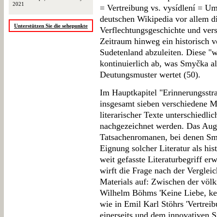
2021
= Vertreibung vs. vysídlení = Um
deutschen Wikipedia vor allem d
Unterstützen Sie die sehepunkte
Verflechtungsgeschichte und vers
Zeitraum hinweg ein historisch v
Sudetenland abzuleiten. Diese "
kontinuierlich ab, was Smyčka al
Deutungsmuster wertet (50).
Im Hauptkapitel "Erinnerungsstra
insgesamt sieben verschiedene M
literarischer Texte unterschiedli
nachgezeichnet werden. Das Aug
Tatsachenromanen, bei denen Sm
Eignung solcher Literatur als his
weit gefasste Literaturbegriff er
wirft die Frage nach der Vergle
Materials auf: Zwischen der völk
Wilhelm Böhms 'Keine Liebe, ke
wie in Emil Karl Stöhrs 'Vertrei
einerseits und dem innovativen S