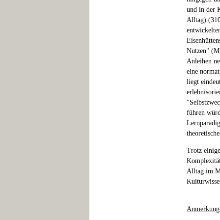
und in der 
Alltag) (31
entwickelte
Eisenhütten
Nutzen" (Mu
Anleihen ne
eine normat
liegt einde
erlebnisori
"Selbstzwec
führen würd
Lernparadig
theoretisch
Trotz einig
Komplexität
Alltag im M
Kulturwisse
Anmerkung