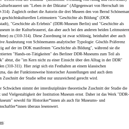
Kulturbrauerei um "Leben
in
der Diktatur" (Allgegenwart von Herrschaft im
0-314). Zugleich ordnet die Autorin die drei Museen den von Bernd Schönema
n geschichtskulturellen Leitmustern "Geschichte als Bildung" (DOK
stadt), "Geschichte als Erlebnis" (DDR-Museum Berlin) und "Geschichte als
seum in der Kulturbrauerei, das aber auch bei den anderen beiden Leitmuster
hme) zu (310-314). Diese Zuordnung ist zwar schlüssig, beinhaltet aber auch
ive Ausdeutung von Schönemanns analytischer Typologie: Göschls Präferenz
utig auf der im DOK manifesten "Geschichte als Bildung", während sie die
entierten "Hands-on-Tätigkeiten" des Berliner DDR-Museums zum Teil als
k" abtut, die "im Kern nicht zu einer Einsicht über den Alltag in der DDR"
en (310-311). Hier zeigt sich ein Festhalten an einem klassischen
ma, das der Funktionsweise historischer Ausstellungen und auch dem
en Zuschnitt der Studie selbst nur unzureichend gerecht wird.
er Schwächen nimmt der interdisziplinäre theoretische Zuschnitt der Studie die
 und Vielgestaltigkeit der Institution Museum ernst. Daher ist das Werk "DDR-
useum" sowohl für Historiker*innen als auch für Museums- und
nschaftler*innen überaus lesenswert.
en
: