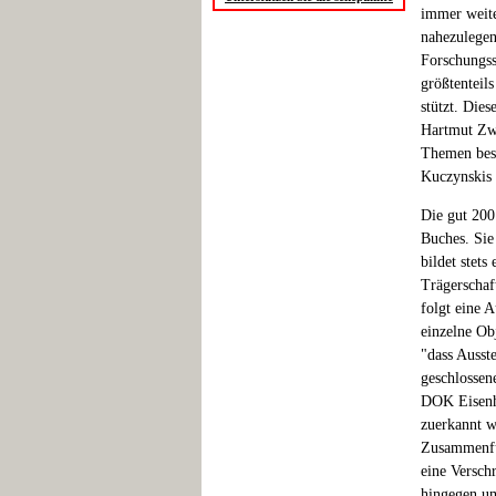
immer weite
nahezulegen
Forschungss
größtenteil
stützt. Die
Hartmut Zwa
Themen besc
Kuczynskis 
Die gut 200
Buches. Sie
bildet stets
Trägerschaft
folgt eine 
einzelne Ob
"dass Ausst
geschlossen
DOK Eisenhü
zuerkannt w
Zusammenfü
eine Versch
hingegen u