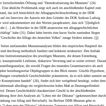
r fortschreitenden Öffnung und "Demokratisierung des Museums" (24)
. Eine ähnliche Problematik zeigt sich auch im anschließenden Kapitel zum
tand, das sich hinsichtlich der Alltagsgeschichtsschreibung in der DDR
s auf ein Interview der Autorin mit dem Gründer des DOK Andreas Ludwig
ser wird unkommentiert mit den Worten paraphrasiert, dass sich "[l]ediglich
hr [...] als Historiker in der DDR ansatzweise mit alltagsgeschichtlichen
häftigt" habe (31). Dabei hätte bereits eine kurze Suche zumindest Jürgen
"Geschichte des Alltags des deutschen Volkes" zutage fördern müssen. [
5
]
 Seiten umfassenden Museumsanalysen bilden den empirischen Hauptteil des
 sind durchweg methodisch fundiert und kohärent strukturiert: Den Auftakt
 eine Institutionenanalyse des jeweiligen Museums, die dessen Entstehung,
, konzeptionelle Leitlinien, diskursive Verortung und so weiter erörtert. Darau
Ausstellungsanalyse, die sowohl Fragen des musealen Gesamtnarrativs als auch
jekte beziehungsweise Objektgruppen in den Blick nimmt. Göschls Hypothese,
ellungen vornehmlich Geschichtsbilder präsentieren, da es sich dabei zumeist u
e Konzeptionen handelt" (26), findet sich hier weitgehend bestätigt, wobei dem
ttenstadt allerdings ein vergleichsweise hohes Maß an Deutungsoffenheit
ird. Dessen Geschichtsbild charakterisiert Göschl in der abschließenden
hrung ihrer drei Analysen als "Leben
mit
der Diktatur" (gekennzeichnet durch
ränkung von Alltag und Herrschaft). Im Berliner DDR-Museum gehe es
m "Leben
trotz
der Diktatur" (dichotome Trennung von Alltag und Herrschaft)