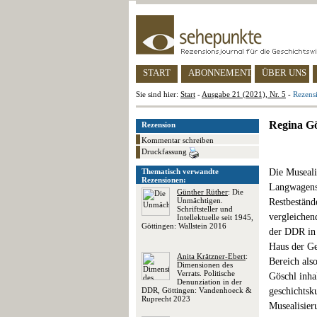
START
ABONNEMENT
ÜBER UNS
Sie sind hier:
Start
-
Ausgabe 21 (2021), Nr. 5
-
Rezens
Regina G
Rezension
Kommentar schreiben
Druckfassung
Thematisch verwandte
Die Museali
Rezensionen:
Langwagens
Günther Rüther
: Die
Unmächtigen.
Restbeständ
Schriftsteller und
vergleichen
Intellektuelle seit 1945,
Göttingen: Wallstein 2016
der DDR in
Haus der Ge
Anita Krätzner-Ebert
:
Bereich also
Dimensionen des
Verrats. Politische
Göschl inha
Denunziation in der
DDR, Göttingen: Vandenhoeck &
geschichtsk
Ruprecht 2023
Musealisier