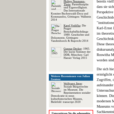
bereits vie
Philipp Neumann-
Thein
: Parteidisziplin
dass sie si
und Eigenwilligkeit.
Das Internationale
Perspektive
Komitee Buchenwald-Dora und
Kommandos, Göttingen: Wallstein
Geschichtsb
2014
"institutio
Karel Vodička
: Die
Karl-Ernst 
Prager
Botschaftsflüchtlinge
im theoreti
1989. Geschichte und
Dokumente, Göttingen:
Geschichtsk
Vandenhoeck & Ruprecht 2014
Diese theor
Gunnar Decker
: 1965.
diskursanal
Der kurze Sommer der
Roswitha Mu
DDR, München: Carl
Hanser Verlag 2015
worden sind
Die sich hi
ermöglicht 
Weitere Rezensionen von Julian
Genten:
Zugriffen, 
Wolfgang Jäger
:
aufeinander 
Soziale Bürgerrechte
im Museum. Die
Untersuchun
Repräsentation sozialer
können. Die
Demokratie in neun
kulturhistorischen Museen,
modernen Mu
Bielefeld: transcript 2020
Museums vom
Sachkenntnis
Unterstützen Sie die sehepunkte