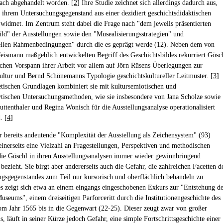
lfach abgehandelt worden. [
2
] Ihre Studie zeichnet sich allerdings dadurch aus,
ch ihrem Untersuchungsgegenstand aus einer dezidiert geschichtsdidaktischen
 widmet. Im Zentrum steht dabei die Frage nach "dem jeweils präsentierten
ild" der Ausstellungen sowie den "Musealisierungsstrategien" und
nellen Rahmenbedingungen" durch die es geprägt werde (12). Neben dem von
Jeismann maßgeblich entwickelten Begriff des Geschichtsbildes rekurriert Gösc
schen Vorspann ihrer Arbeit vor allem auf Jörn Rüsens Überlegungen zur
ultur und Bernd Schönemanns Typologie geschichtskultureller Leitmuster. [
3
]
etischen Grundlagen kombiniert sie mit kultursemiotischen und
ytischen Untersuchungsmethoden, wie sie insbesondere von Jana Scholze sowie
ttenthaler und Regina Wonisch für die Ausstellungsanalyse operationalisiert
. [
4
]
er bereits andeutende "Komplexität der Ausstellung als Zeichensystem" (93)
einerseits eine Vielzahl an Fragestellungen, Perspektiven und methodischen
die Göschl in ihren Ausstellungsanalysen immer wieder gewinnbringend
bezieht. Sie birgt aber andererseits auch die Gefahr, die zahlreichen Facetten d
gsgegenstandes zum Teil nur kursorisch und oberflächlich behandeln zu
s zeigt sich etwa an einem eingangs eingeschobenen Exkurs zur "Entstehung d
seums", einem dreiseitigen Parforceritt durch die Institutionengeschichte des
 Jahr 1565 bis in die Gegenwart (22-25). Dieser zeugt zwar von großer
, läuft in seiner Kürze jedoch Gefahr, eine simple Fortschrittsgeschichte einer