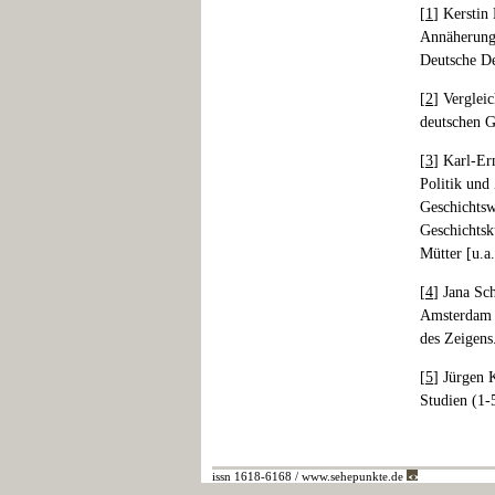
[
1
] Kerstin
Annäherunge
Deutsche D
[
2
] Verglei
deutschen G
[
3
] Karl-Er
Politik und
Geschichtsw
Geschichtsk
Mütter [u.a
[
4
] Jana Sc
Amsterdam u
des Zeigens
[
5
] Jürgen 
Studien (1-
issn 1618-6168 / www.sehepunkte.de