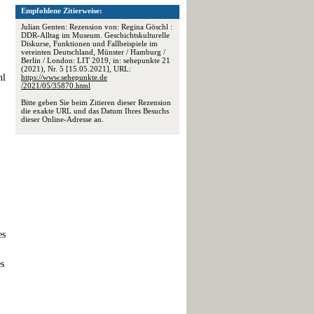
Empfohlene Zitierweise:
Julian Genten: Rezension von: Regina Göschl :
DDR-Alltag im Museum. Geschichtskulturelle
Diskurse, Funktionen und Fallbeispiele im
vereinten Deutschland, Münster / Hamburg /
Berlin / London: LIT 2019, in: sehepunkte 21
(2021), Nr. 5 [15.05.2021], URL:
hl
https://www.sehepunkte.de
/2021/05/35870.html
Bitte geben Sie beim Zitieren dieser Rezension
die exakte URL und das Datum Ihres Besuchs
dieser Online-Adresse an.
es
es