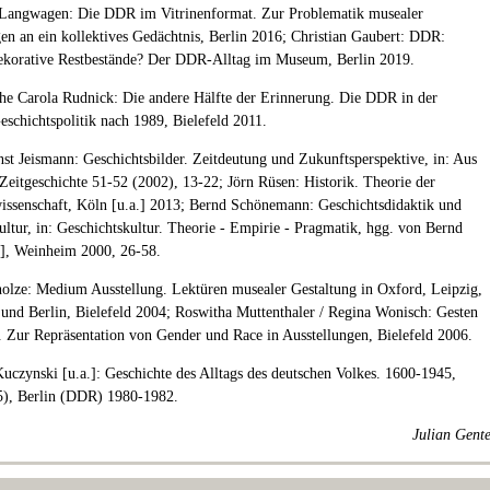
 Langwagen: Die DDR im Vitrinenformat. Zur Problematik musealer
n an ein kollektives Gedächtnis, Berlin 2016; Christian Gaubert: DDR:
ekorative Restbestände? Der DDR-Alltag im Museum, Berlin 2019.
che Carola Rudnick: Die andere Hälfte der Erinnerung. Die DDR in der
eschichtspolitik nach 1989, Bielefeld 2011.
nst Jeismann: Geschichtsbilder. Zeitdeutung und Zukunftsperspektive, in: Aus
 Zeitgeschichte 51-52 (2002), 13-22; Jörn Rüsen: Historik. Theorie der
issenschaft, Köln [u.a.] 2013; Bernd Schönemann: Geschichtsdidaktik und
ultur, in: Geschichtskultur. Theorie - Empirie - Pragmatik, hgg. von Bernd
.], Weinheim 2000, 26-58.
holze: Medium Ausstellung. Lektüren musealer Gestaltung in Oxford, Leipzig,
nd Berlin, Bielefeld 2004; Roswitha Muttenthaler / Regina Wonisch: Gesten
. Zur Repräsentation von Gender und Race in Ausstellungen, Bielefeld 2006.
Kuczynski [u.a.]: Geschichte des Alltags des deutschen Volkes. 1600-1945,
5), Berlin (DDR) 1980-1982.
Julian Gent