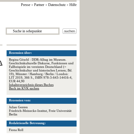
-
-
-
Presse
Partner
Datenschutz
Hilfe
Rezension über:
Regina Göschl : DDR-Alltag im Museum.
A
Geschichtskulturelle Diskurse, Funktionen und
Fallbeispiele im vereinten Deutschland (=
Geschichtskultur und historisches Lernen; Bd.
19), Münster / Hamburg / Berlin / London:
LIT 2019, 366 S., ISBN 978-3-643-14416-4,
EUR 44,90
Inhaltsverzeichnis dieses Buches
Buch im KVK suchen
Rezension von:
Julian Genten
Friedrich-Meinecke-Institut, Freie Universität
Berlin
Redaktionelle Betreuung:
Fiona Roll