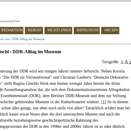
REDAKTION
BEIRAT
RICHTLINIEN
IMPRESSUM
ARCHIV
ion von: DDR-Alltag im Museum
öschl : DDR-Alltag im Museum
A
Textgröße:
A
sierung der DDR wird seit einigen Jahren intensiv beforscht. Neben Kerstin
 "Die DDR im Vitrinenformat" und Christian Gauberts "Deutsche Dekorative
e" stellt Regina Göschls Werk nun binnen weniger Jahre bereits die dritte
de Ausstellungsanalyse dar, die sich dem Dokumentationszentrum Alltagskultur
 Eisenhüttenstadt (DOK), dem Berliner DDR-Museum und dem zur Stiftung
schichte gehörenden Museum in der Kulturbrauerei widmet. [
1
] Ist in diesem
 schon alles gesagt, nur eben noch nicht von allen? Tatsächlich erfährt man bei
ltlich kaum etwas Neues über die drei untersuchten Museen und auch die
ulturelle beziehungsweise geschichtspolitische Rahmung des
ungsprozesses der DDR in den 1990er und 2000er Jahren ist so oder ähnlich