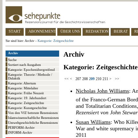
START
ABONNEMENT
ÜBER UNS
REDAKTION
BEIRAT
R
Sie sind hier: Archiv -
Kategorie: Zeitgeschichte
Archiv
Archiv
Suche
Sortiert nach Ausgaben
Kategorie: Zeitgeschichte
Kategorie: Epochenübergreifend
Kategorie: Theorie / Methode /
Didaktik
<<
<
207
208
209
210
211
>
>>
Kategorie: Altertum
Kategorie: Mittelalter
Nicholas John Williams
: An
Kategorie: Frühe Neuzeit
Kategorie: 19. Jahrhundert
of the Franco-German Bord
Kategorie: Zeitgeschichte
and Totalitarian Conditions
Kategorie: Kunstgeschichte
Rezensiert von John Stewar
Von den VfZ betreute Rezensionen
Islamwissenschaftliche Rezensionen
Susan Williams
: Who Kill
Umweltgeschichtliche Rezensionen
War and white supremacy in
PERFORM-Archiv
INFORM-Archiv
2011