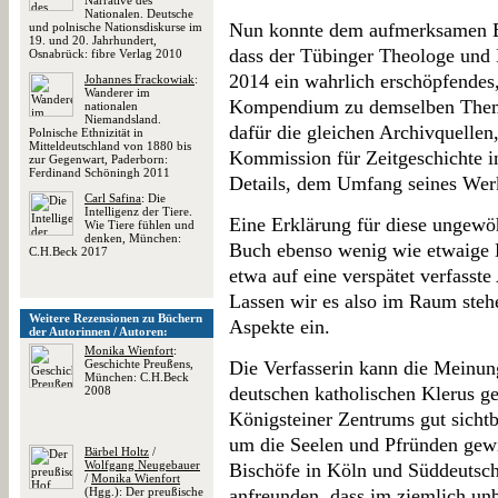
Narrative des
Nationalen. Deutsche
Nun konnte dem aufmerksamen Be
und polnische Nationsdiskurse im
19. und 20. Jahrhundert,
dass der Tübinger Theologe und 
Osnabrück: fibre Verlag 2010
2014 ein wahrlich erschöpfendes,
Johannes Frackowiak
:
Wanderer im
Kompendium zu demselben Thema
nationalen
Niemandsland.
dafür die gleichen Archivquellen
Polnische Ethnizität in
Mitteldeutschland von 1880 bis
Kommission für Zeitgeschichte i
zur Gegenwart, Paderborn:
Ferdinand Schöningh 2011
Details, dem Umfang seines Werk
Carl Safina
: Die
Intelligenz der Tiere.
Eine Erklärung für diese ungewö
Wie Tiere fühlen und
denken, München:
Buch ebenso wenig wie etwaige 
C.H.Beck 2017
etwa auf eine verspätet verfasste
Lassen wir es also im Raum stehe
Weitere Rezensionen zu Büchern
Aspekte ein.
der Autorinnen / Autoren:
Monika Wienfort
:
Geschichte Preußens,
Die Verfasserin kann die Meinun
München: C.H.Beck
deutschen katholischen Klerus g
2008
Königsteiner Zentrums gut sicht
um die Seelen und Pfründen gewi
Bärbel Holtz
/
Wolfgang Neugebauer
Bischöfe in Köln und Süddeutschl
/
Monika Wienfort
(Hgg.): Der preußische
anfreunden, dass im ziemlich u