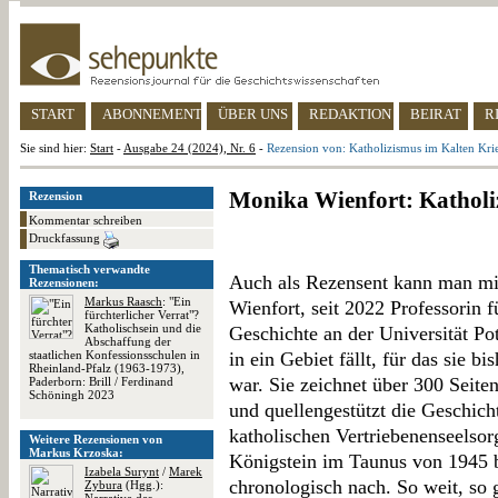
START
ABONNEMENT
ÜBER UNS
REDAKTION
BEIRAT
R
Sie sind hier:
Start
-
Ausgabe 24 (2024), Nr. 6
-
Rezension von: Katholizismus im Kalten Kri
Monika Wienfort: Katholi
Rezension
Kommentar schreiben
Druckfassung
Thematisch verwandte
Auch als Rezensent kann man mit
Rezensionen:
Markus Raasch
: "Ein
Wienfort, seit 2022 Professorin 
fürchterlicher Verrat"?
Katholischsein und die
Geschichte an der Universität Po
Abschaffung der
staatlichen Konfessionsschulen in
in ein Gebiet fällt, für das sie b
Rheinland-Pfalz (1963-1973),
war. Sie zeichnet über 300 Seiten
Paderborn: Brill / Ferdinand
Schöningh 2023
und quellengestützt die Geschich
katholischen Vertriebenenseelso
Weitere Rezensionen von
Markus Krzoska:
Königstein im Taunus von 1945 b
Izabela Surynt
/
Marek
chronologisch nach. So weit, so 
Zybura
(Hgg.):