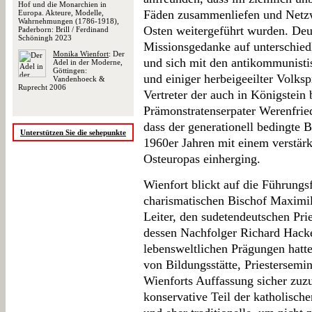
Hof und die Monarchien in
Fäden zusammenliefen und Netz
Europa. Akteure, Modelle,
Wahrnehmungen (1786-1918),
Osten weitergeführt wurden. Deu
Paderborn: Brill / Ferdinand
Schöningh 2023
Missionsgedanke auf unterschie
Monika Wienfort
: Der
und sich mit den antikommunisti
Adel in der Moderne,
Göttingen:
und einiger herbeigeeilter Volks
Vandenhoeck &
Ruprecht 2006
Vertreter der auch in Königstein
Prämonstratenserpater Werenfried
dass der generationell bedingte 
Unterstützen Sie die sehepunkte
1960er Jahren mit einem verstär
Osteuropas einherging.
Wienfort blickt auf die Führungs
charismatischen Bischof Maximil
Leiter, den sudetendeutschen Pri
dessen Nachfolger Richard Hacke
lebensweltlichen Prägungen hatte
von Bildungsstätte, Priestersemin
Wienforts Auffassung sicher zuzu
konservative Teil der katholisch