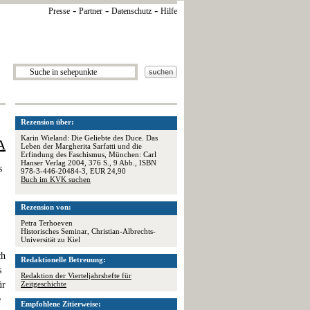
-
-
-
Presse
Partner
Datenschutz
Hilfe
Rezension über:
Karin Wieland: Die Geliebte des Duce. Das
A
Leben der Margherita Sarfatti und die
Erfindung des Faschismus, München: Carl
Hanser Verlag 2004, 376 S., 9 Abb., ISBN
s
978-3-446-20484-3, EUR 24,90
Buch im KVK suchen
Rezension von:
Petra Terhoeven
Historisches Seminar, Christian-Albrechts-
Universität zu Kiel
ch
Redaktionelle Betreuung:
s
Redaktion der Vierteljahrshefte für
ür
Zeitgeschichte
e
Empfohlene Zitierweise: