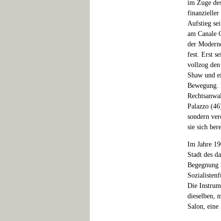
im Zuge des
finanzielle
Aufstieg se
am Canale G
der Moderne
fest. Erst 
vollzog den
Shaw und ei
Bewegung. M
Rechtsanwalt
Palazzo (46
sondern verö
sie sich ber
Im Jahre 19
Stadt des d
Begegnung m
Sozialistenf
Die Instrum
dieselben, m
Salon, eine