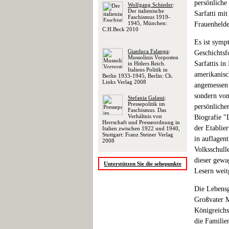
persönliche
Wolfgang Schieder
:
Der italienische
Sarfatti mi
Faschismus 1919-
1945, München:
Frauenhelde
C.H.Beck 2010
Es ist sympt
Gianluca Falanga
:
Geschichtsf
Mussolinis Vorposten
Sarfattis in
in Hitlers Reich.
Italiens Politik in
amerikanisc
Berlin 1933-1945, Berlin: Ch.
Links Verlag 2008
angemessen o
sondern von
Stefania Galassi
:
Pressepolitik im
persönlichen
Faschismus. Das
Verhältnis von
Biografie "
Herrschaft und Presseordnung in
der Etablie
Italien zwischen 1922 und 1940,
Stuttgart: Franz Steiner Verlag
in auflagent
2008
Volksschull
dieser gewa
Unterstützen Sie die sehepunkte
Lesern weit
Die Lebensg
Großvater M
Königreichs
die Familie