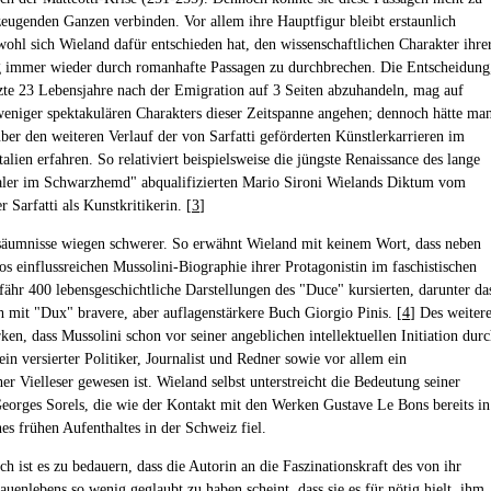
eugenden Ganzen verbinden. Vor allem ihre Hauptfigur bleibt erstaunlich
bwohl sich Wieland dafür entschieden hat, den wissenschaftlichen Charakter ihre
immer wieder durch romanhafte Passagen zu durchbrechen. Die Entscheidung
etzte 23 Lebensjahre nach der Emigration auf 3 Seiten abzuhandeln, mag auf
eniger spektakulären Charakters dieser Zeitspanne angehen; dennoch hätte ma
ber den weiteren Verlauf der von Sarfatti geförderten Künstlerkarrieren im
alien erfahren. So relativiert beispielsweise die jüngste Renaissance des lange
aler im Schwarzhemd" abqualifizierten Mario Sironi Wielands Diktum vom
r Sarfatti als Kunstkritikerin. [
3
]
äumnisse wiegen schwerer. So erwähnt Wieland mit keinem Wort, dass neben
os einflussreichen Mussolini-Biographie ihrer Protagonistin im faschistischen
efähr 400 lebensgeschichtliche Darstellungen des "Duce" kursierten, darunter da
h mit "Dux" bravere, aber auflagenstärkere Buch Giorgio Pinis. [
4
] Des weiter
ken, dass Mussolini schon vor seiner angeblichen intellektuellen Initiation dur
 ein versierter Politiker, Journalist und Redner sowie vor allem ein
er Vielleser gewesen ist. Wieland selbst unterstreicht die Bedeutung seiner
eorges Sorels, die wie der Kontakt mit den Werken Gustave Le Bons bereits in
nes frühen Aufenthaltes in der Schweiz fiel.
h ist es zu bedauern, dass die Autorin an die Faszinationskraft des von ihr
auenlebens so wenig geglaubt zu haben scheint, dass sie es für nötig hielt, ihm