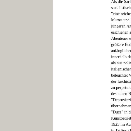
Als die Sar
sozialistis
"eine reiche
Mutter und 
jüngeren
ri
erschienen 
Abenteuer e
größere Bed
anfängliche
innerhalb de
als nur pol
italienische
beleuchtet 
der faschis
zu perpetuie
des neuen Bl
"Deprovinzi
übernehmen s
"Duce" in d
Kunstbetrie
1925 im Ausl
in 19 Sprac