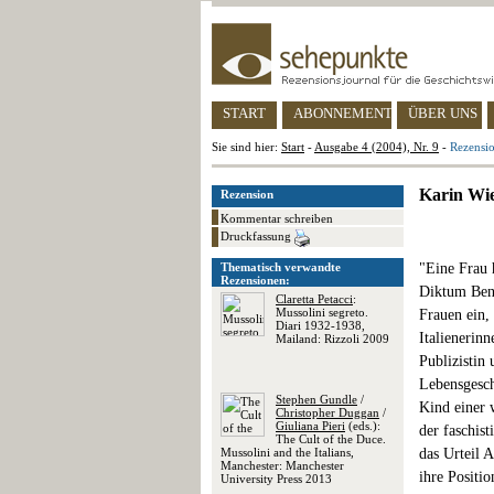
START
ABONNEMENT
ÜBER UNS
Sie sind hier:
Start
-
Ausgabe 4 (2004), Nr. 9
-
Rezensio
Karin Wie
Rezension
Kommentar schreiben
Druckfassung
Thematisch verwandte
"Eine Frau h
Rezensionen:
Diktum Beni
Claretta Petacci
:
Mussolini segreto.
Frauen ein,
Diari 1932-1938,
Italienerin
Mailand: Rizzoli 2009
Publizistin
Lebensgesch
Stephen Gundle
/
Kind einer 
Christopher Duggan
/
Giuliana Pieri
(eds.):
der faschis
The Cult of the Duce.
Mussolini and the Italians,
das Urteil 
Manchester: Manchester
ihre Positio
University Press 2013