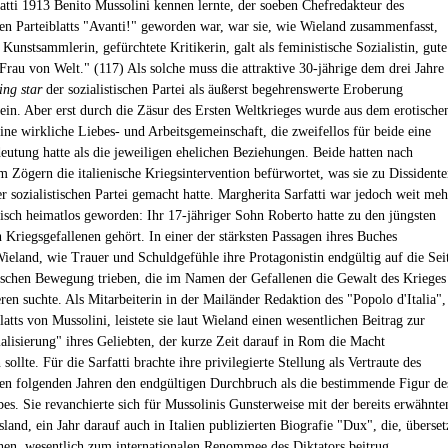
fatti 1913 Benito Mussolini kennen lernte, der soeben Chefredakteur des
chen Parteiblatts "Avanti!" geworden war, war sie, wie Wieland zusammenfasst,
 Kunstsammlerin, gefürchtete Kritikerin, galt als feministische Sozialistin, gute
Frau von Welt." (117) Als solche muss die attraktive 30-jährige dem drei Jahre
sing star
der sozialistischen Partei als äußerst begehrenswerte Eroberung
sein. Aber erst durch die Zäsur des Ersten Weltkrieges wurde aus dem erotische
ine wirkliche Liebes- und Arbeitsgemeinschaft, die zweifellos für beide eine
eutung hatte als die jeweiligen ehelichen Beziehungen. Beide hatten nach
m Zögern die italienische Kriegsintervention befürwortet, was sie zu Dissident
r sozialistischen Partei gemacht hatte. Margherita Sarfatti war jedoch weit meh
itisch heimatlos geworden: Ihr 17-jähriger Sohn Roberto hatte zu den jüngsten
n Kriegsgefallenen gehört. In einer der stärksten Passagen ihres Buches
Wieland, wie Trauer und Schuldgefühle ihre Protagonistin endgültig auf die Sei
tischen Bewegung trieben, die im Namen der Gefallenen die Gewalt des Krieges
ren suchte. Als Mitarbeiterin in der Mailänder Redaktion des "Popolo d'Italia",
atts von Mussolini, leistete sie laut Wieland einen wesentlichen Beitrag zur
alisierung" ihres Geliebten, der kurze Zeit darauf in Rom die Macht
ollte. Für die Sarfatti brachte ihre privilegierte Stellung als Vertraute des
en folgenden Jahren den endgültigen Durchbruch als die bestimmende Figur de
bes. Sie revanchierte sich für Mussolinis Gunsterweise mit der bereits erwähnte
and, ein Jahr darauf auch in Italien publizierten Biografie "Dux", die, überset
hen, wesentlich zum internationalen Renommee des Diktators beitrug.