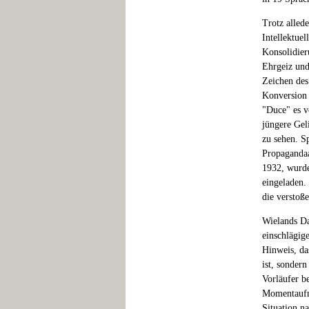
Trotz alled
Intellektue
Konsolidier
Ehrgeiz und
Zeichen des 
Konversion 
"Duce" es v
jüngere Geli
zu sehen. Sp
Propagandaa
1932, wurde
eingeladen.
die verstoß
Wielands Da
einschlägige
Hinweis, da
ist, sondern
Vorläufer b
Momentaufna
Situation n