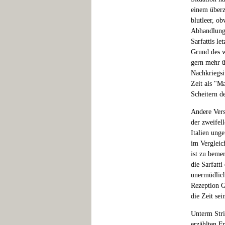
einem überz
blutleer, o
Abhandlung 
Sarfattis l
Grund des w
gern mehr ü
Nachkriegsit
Zeit als "M
Scheitern de
Andere Vers
der zweifell
Italien ung
im Vergleic
ist zu bemer
die Sarfatti
unermüdlich
Rezeption G
die Zeit sei
Unterm Stric
erzählten Fr