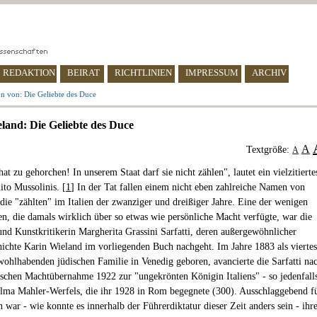
REDAKTION
BEIRAT
RICHTLINIEN
IMPRESSUM
ARCHIV
n von: Die Geliebte des Duce
land: Die Geliebte des Duce
A
Textgröße:
A
at zu gehorchen! In unserem Staat darf sie nicht zählen", lautet ein vielzitierte
to Mussolinis. [
1
] In der Tat fallen einem nicht eben zahlreiche Namen von
 die "zählten" im Italien der zwanziger und dreißiger Jahre. Eine der wenigen
nen, die damals wirklich über so etwas wie persönliche Macht verfügte, war die
 und Kunstkritikerin Margherita Grassini Sarfatti, deren außergewöhnlicher
ichte Karin Wieland im vorliegenden Buch nachgeht. Im Jahre 1883 als viertes
wohlhabenden jüdischen Familie in Venedig geboren, avancierte die Sarfatti na
tischen Machtübernahme 1922 zur "ungekrönten Königin Italiens" - so jedenfall
Alma Mahler-Werfels, die ihr 1928 in Rom begegnete (300). Ausschlaggebend f
n war - wie konnte es innerhalb der Führerdiktatur dieser Zeit anders sein - ihr