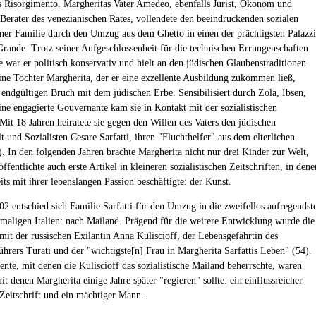
 Risorgimento. Margheritas Vater Amedeo, ebenfalls Jurist, Ökonom und
r Berater des venezianischen Rates, vollendete den beeindruckenden sozialen
iner Familie durch den Umzug aus dem Ghetto in einen der prächtigsten Palazzi
rande. Trotz seiner Aufgeschlossenheit für die technischen Errungenschaften
 war er politisch konservativ und hielt an den jüdischen Glaubenstraditionen
seine Tochter Margherita, der er eine exzellente Ausbildung zukommen ließ,
 endgültigen Bruch mit dem jüdischen Erbe. Sensibilisiert durch Zola, Ibsen,
ne engagierte Gouvernante kam sie in Kontakt mit der sozialistischen
it 18 Jahren heiratete sie gegen den Willen des Vaters den jüdischen
 und Sozialisten Cesare Sarfatti, ihren "Fluchthelfer" aus dem elterlichen
). In den folgenden Jahren brachte Margherita nicht nur drei Kinder zur Welt,
ffentlichte auch erste Artikel in kleineren sozialistischen Zeitschriften, in dene
eits mit ihrer lebenslangen Passion beschäftigte: der Kunst.
02 entschied sich Familie Sarfatti für den Umzug in die zweifellos aufregendst
amaligen Italien: nach Mailand. Prägend für die weitere Entwicklung wurde die
it der russischen Exilantin Anna Kuliscioff, der Lebensgefährtin des
ührers Turati und der "wichtigste[n] Frau in Margherita Sarfattis Leben" (54).
ente, mit denen die Kuliscioff das sozialistische Mailand beherrschte, waren
it denen Margherita einige Jahre später "regieren" sollte: ein einflussreicher
 Zeitschrift und ein mächtiger Mann.