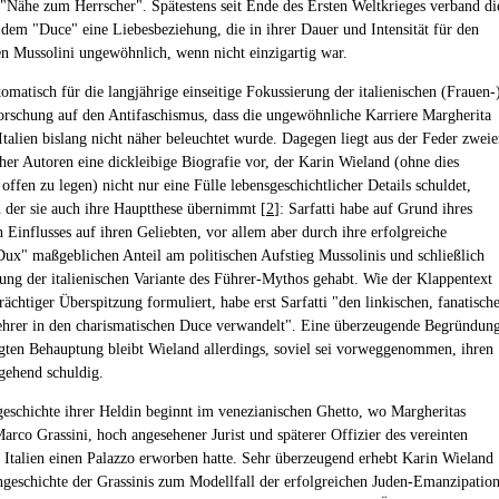
 "Nähe zum Herrscher". Spätestens seit Ende des Ersten Weltkrieges verband di
t dem "Duce" eine Liebesbeziehung, die in ihrer Dauer und Intensität für den
n Mussolini ungewöhnlich, wenn nicht einzigartig war.
omatisch für die langjährige einseitige Fokussierung der italienischen (Frauen-
orschung auf den Antifaschismus, dass die ungewöhnliche Karriere Margherita
 Italien bislang nicht näher beleuchtet wurde. Dagegen liegt aus der Feder zweie
her Autoren eine dickleibige Biografie vor, der Karin Wieland (ohne dies
ffen zu legen) nicht nur eine Fülle lebensgeschichtlicher Details schuldet,
 der sie auch ihre Hauptthese übernimmt [
2
]: Sarfatti habe auf Grund ihres
 Einflusses auf ihren Geliebten, vor allem aber durch ihre erfolgreiche
Dux" maßgeblichen Anteil am politischen Aufstieg Mussolinis und schließlich
rung der italienischen Variante des Führer-Mythos gehabt. Wie der Klappentext
rächtiger Überspitzung formuliert, habe erst Sarfatti "den linkischen, fanatisch
ehrer in den charismatischen Duce verwandelt". Eine überzeugende Begründun
gten Behauptung bleibt Wieland allerdings, soviel sei vorweggenommen, ihren
gehend schuldig.
eschichte ihrer Heldin beginnt im venezianischen Ghetto, wo Margheritas
arco Grassini, hoch angesehener Jurist und späterer Offizier des vereinten
 Italien einen Palazzo erworben hatte. Sehr überzeugend erhebt Karin Wieland
ngeschichte der Grassinis zum Modellfall der erfolgreichen Juden-Emanzipatio