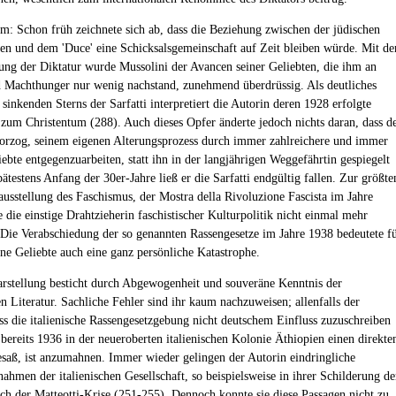
em: Schon früh zeichnete sich ab, dass die Beziehung zwischen der jüdischen
llen und dem 'Duce' eine Schicksalsgemeinschaft auf Zeit bleiben würde. Mit de
ung der Diktatur wurde Mussolini der Avancen seiner Geliebten, die ihm an
 Machthunger nur wenig nachstand, zunehmend überdrüssig. Als deutliches
sinkenden Sterns der Sarfatti interpretiert die Autorin deren 1928 erfolgte
zum Christentum (288). Auch dieses Opfer änderte jedoch nichts daran, dass d
orzog, seinem eigenen Alterungsprozess durch immer zahlreichere und immer
ebte entgegenzuarbeiten, statt ihn in der langjährigen Weggefährtin gespiegelt
ätestens Anfang der 30er-Jahre ließ er die Sarfatti endgültig fallen. Zur größte
usstellung des Faschismus, der Mostra della Rivoluzione Fascista im Jahre
 die einstige Drahtzieherin faschistischer Kulturpolitik nicht einmal mehr
 Die Verabschiedung der so genannten Rassengesetze im Jahre 1938 bedeutete f
ene Geliebte auch eine ganz persönliche Katastrophe.
rstellung besticht durch Abgewogenheit und souveräne Kenntnis der
n Literatur. Sachliche Fehler sind ihr kaum nachzuweisen; allenfalls der
ss die italienische Rassengesetzgebung nicht deutschem Einfluss zuzuschreiben
 bereits 1936 in der neueroberten italienischen Kolonie Äthiopien einen direkte
esaß, ist anzumahnen. Immer wieder gelingen der Autorin eindringliche
hmen der italienischen Gesellschaft, so beispielsweise in ihrer Schilderung de
ach der Matteotti-Krise (251-255). Dennoch konnte sie diese Passagen nicht zu