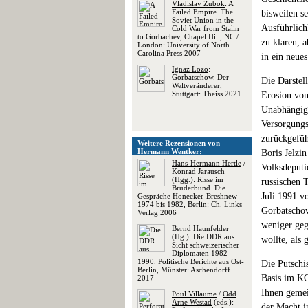
Vladislav Zubok
: A
Failed Empire. The
bisweilen se
Soviet Union in the
Ausführlich
Cold War from Stalin
to Gorbachev, Chapel Hill, NC /
zu klaren, 
London: University of North
Carolina Press 2007
in ein neues
Ignaz Lozo
:
Gorbatschow. Der
Die Darstel
Weltveränderer,
Stuttgart: Theiss 2021
Erosion von
Unabhängig
Versorgungs
zurückgefü
Weitere Rezensionen von
Hermann Wentker:
Boris Jelzin
Hans-Hermann Hertle
/
Volksdeputi
Konrad Jarausch
(Hgg.): Risse im
russischen 
Bruderbund. Die
Juli 1991 v
Gespräche Honecker-Breshnew
1974 bis 1982, Berlin: Ch. Links
Gorbatschow
Verlag 2006
weniger geg
Bernd Haunfelder
(Hg.): Die DDR aus
wollte, als 
Sicht schweizerischer
Diplomaten 1982-
1990. Politische Berichte aus Ost-
Die Putschi
Berlin, Münster: Aschendorff
Basis im KG
2017
Ihnen gemei
Poul Villaume
/
Odd
Arne Westad
(eds.):
der Macht i