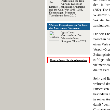
Perforating the Iron
Curtain. European
der - in ihr
Détente, Transatlantic Relations,
and the Cold War 1965-1985,
(382). Die 
Kopenhagen: Museum
Wladimir Kr
Tusculanum Press 2010
Sekretär fü
zuständigen
Weitere Rezensionen zu Büchern
der Autorinnen / Autoren:
Ignaz Lozo
:
Die seit En
Gorbatschow. Der
Weltveränderer,
zwischen de
Stuttgart: Theiss 2021
einen Vertr
Verschwörer
Zeitungsinf
zufolge ind
Unterstützen Sie die sehepunkte
vielmehr di
die im Fern
Sehr viel R
während des
Putschisten
besonderer 
in seiner A
damit "den 
Gorbatschow