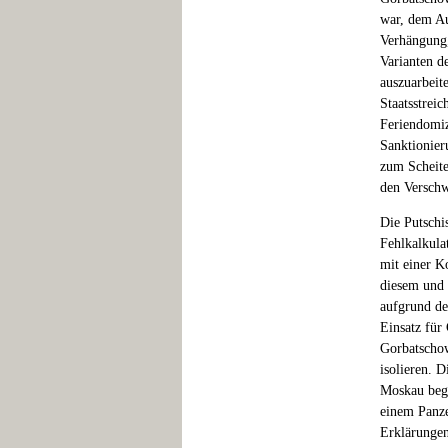
war, dem Au
Verhängung,
Varianten 
auszuarbeit
Staatsstrei
Feriendomiz
Sanktionier
zum Scheite
den Verschw
Die Putschi
Fehlkalkula
mit einer K
diesem und 
aufgrund de
Einsatz für
Gorbatschow
isolieren. 
Moskau bege
einem Panze
Erklärungen