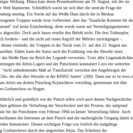
eniger Wirkung. Hinzu kam deren Pressekonferenz am 19. August, mit der sie
er Welt blamierten. Schließlich waren sie sich über die zentrale Frage der
ndung uneinig. Ein Sturm auf das Weiße Haus durch die in Moskau
ogenen Truppen wurde zwar vorbereitet, aber das "Staatliche Komitee für de
tand" traf keine Entscheidung; diese wurde somit auf Verteidigungsminister
w abgewälzt. Doch auch Jasow erteilte den Befehl nicht. Die drei Todesopfer,
ch forderte - und die nicht auf einen Angriff der Militärs zurückgingen -,
n diesen vielmehr, die Truppen in der Nacht vom 21. auf den 22. August aus
ziehen. Daher kann der Autor auch die Erzählung von der Abwehr eines
f das Weiße Haus ins Reich der Legende verweisen. Trotz aller Gegensätzlichke
setzungen des Jelzin-Lagers und der Putschisten konstatiert Lozo ein weiterhin
, "nicht unbedeutendes Maß an 'Familiarität' zwischen den Angehörigen der
 Elite, die alle ihre Wurzeln in der KPdSU hatten" (269). Denn nur so ist etwa 
dass Jelzin am dritten Putschtag Krjutschkow vorschlug, gemeinsam mit ihm
zu Gorbatschow zu fliegen.
führlich und gründlich wie der Putsch selbst wird auch dessen Nachgeschichte
Dazu gehören die Verhaftung der Verschwörer und der Prozess, der aufgrund
tie für die Putschisten vom Februar 1994 zu keiner Verurteilung führte. Auch
Nachlassen des Interesses an dem Putsch und der nachträgliche Umgang damit i
rden thematisiert. Dessen wichtigste Folge war freilich die endgültige
 Gorbatschows durch den siegreichen Jelzin. Das Scheitern der