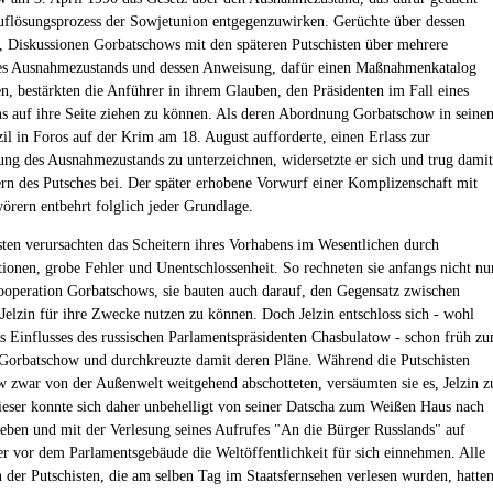
flösungsprozess der Sowjetunion entgegenzuwirken. Gerüchte über dessen
 Diskussionen Gorbatschows mit den späteren Putschisten über mehrere
des Ausnahmezustands und dessen Anweisung, dafür einen Maßnahmenkatalog
en, bestärkten die Anführer in ihrem Glauben, den Präsidenten im Fall eines
chs auf ihre Seite ziehen zu können. Als deren Abordnung Gorbatschow in seine
il in Foros auf der Krim am 18. August aufforderte, einen Erlass zur
ung des Ausnahmezustands zu unterzeichnen, widersetzte er sich und trug damit
rn des Putsches bei. Der später erhobene Vorwurf einer Komplizenschaft mit
örern entbehrt folglich jeder Grundlage.
sten verursachten das Scheitern ihres Vorhabens im Wesentlichen durch
tionen, grobe Fehler und Unentschlossenheit. So rechneten sie anfangs nicht nu
ooperation Gorbatschows, sie bauten auch darauf, den Gegensatz zwischen
Jelzin für ihre Zwecke nutzen zu können. Doch Jelzin entschloss sich - wohl
s Einflusses des russischen Parlamentspräsidenten Chasbulatow - schon früh z
 Gorbatschow und durchkreuzte damit deren Pläne. Während die Putschisten
 zwar von der Außenwelt weitgehend abschotteten, versäumten sie es, Jelzin z
Dieser konnte sich daher unbehelligt von seiner Datscha zum Weißen Haus nach
ben und mit der Verlesung seines Aufrufes "An die Bürger Russlands" auf
r vor dem Parlamentsgebäude die Weltöffentlichkeit für sich einnehmen. Alle
 der Putschisten, die am selben Tag im Staatsfernsehen verlesen wurden, hatte