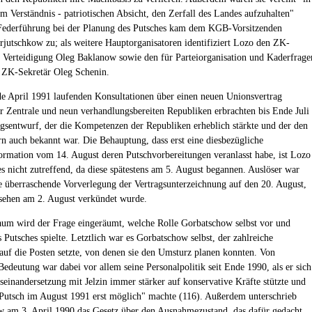
em Verständnis - patriotischen Absicht, den Zerfall des Landes aufzuhalten"
Federführung bei der Planung des Putsches kam dem KGB-Vorsitzenden
jutschkow zu; als weitere Hauptorganisatoren identifiziert Lozo den ZK-
r Verteidigung Oleg Baklanow sowie den für Parteiorganisation und Kaderfrage
 ZK-Sekretär Oleg Schenin.
de April 1991 laufenden Konsultationen über einen neuen Unionsvertrag
r Zentrale und neun verhandlungsbereiten Republiken erbrachten bis Ende Juli
agsentwurf, der die Kompetenzen der Republiken erheblich stärkte und der den
n auch bekannt war. Die Behauptung, dass erst eine diesbezügliche
ormation vom 14. August deren Putschvorbereitungen veranlasst habe, ist Lozo
es nicht zutreffend, da diese spätestens am 5. August begannen. Auslöser war
e überraschende Vorverlegung der Vertragsunterzeichnung auf den 20. August,
sehen am 2. August verkündet wurde.
aum wird der Frage eingeräumt, welche Rolle Gorbatschow selbst vor und
 Putsches spielte. Letztlich war es Gorbatschow selbst, der zahlreiche
 auf die Posten setzte, von denen sie den Umsturz planen konnten. Von
Bedeutung war dabei vor allem seine Personalpolitik seit Ende 1990, als er sich
useinandersetzung mit Jelzin immer stärker auf konservative Kräfte stützte und
Putsch im August 1991 erst möglich" machte (116). Außerdem unterschrieb
 am 3. April 1990 das Gesetz über den Ausnahmezustand, das dafür gedacht