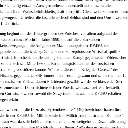
hr kleinteilig einzelne Aussagen nebeneinanderstellt und diese in aller
keit auf ihren Wahrscheinlichkeitsgehalt überprüft. Gleichwohl kommt er imm
abgewogenen Urteilen, die fast alle nachvollziehbar sind und den Umsturzversu
 Licht rücken.
lung beginnt mit den Hintergründen des Putsches, vor allem aufgrund der
 Gorbatschows Macht im Jahre 1990, die auf die erstarkenden
keitsbewegungen, die Aufgabe des Machtmonopols der KPdSU, die
probleme und die widersprüchliche und konzeptionslose Wirtschaftspolitik
hrt wird. Entscheidende Bedeutung kam dem Kampf gegen seinen Widersacher
 zu, der sich seit Mitte 1990 als Parlamentspräsident auf den russischen
ertenkongress stützen konnte. Während dieser im "Krieg der Gesetze" des
Teilstaats gegen die UdSSR immer mehr Terrain gewann und schließlich am 12.
om russischen Volk zu dessen Präsidenten gewählt wurde, verblasste der Stern
s zunehmend. Daher richtete sich der Putsch, wie Lozo treffend feststellt,
en Gorbatschow, der sowohl die Sowjetunion als auch die KPdSU erhalten
gegen Jelzin.
sten wiederum, die Lozo als "Systembewahrer" (48) bezeichnet, hatten ihre
B, in der KPdSU, im Militär sowie im "Militärisch-Industriellen Komplex".
nsam war, dass sie befürchteten, durch eine zu weitgehende Dezentralisierung
n den Republiken ihre Machtbasis zu verlieren. Außerdem waren sie vereint "in