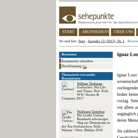
START
ABONNEMENT
ÜBER UNS
Sie sind hier:
Start
-
Ausgabe 15 (2015), Nr. 1
-
Rezens
Ignaz Loz
Rezension
Kommentar schreiben
Druckfassung
Thematisch verwandte
Ignaz Lozo 
Rezensionen:
wissenschaf
William Taubman
:
Gorbachev. His Life
vorliegende
and Times, New York:
bisher kein
W.W. Norton &
Company 2017
vorlag. Neb
vor allem a
Wolfgang Geierhos
:
zugänglich 
Der Große Umbau.
Russlands schwieriger
deren Memo
Weg zur Demokratie in
der Ära Gorbatschow, Köln /
Weimar / Wien: Böhlau 2016
An zahlreic
Geschichtsl