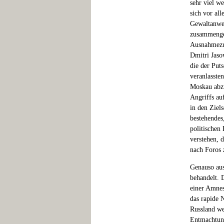
sehr viel w
sich vor all
Gewaltanwe
zusammengez
Ausnahmezus
Dmitri Jaso
die der Puts
veranlasste
Moskau abzu
Angriffs au
in den Ziel
bestehendes
politischen
verstehen, 
nach Foros 
Genauso aus
behandelt. 
einer Amnes
das rapide 
Russland we
Entmachtung