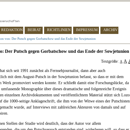
REDAKTION
BEIRAT
RICHTLINIEN
IMPRESSUM
ARCHIV
ion von: Der Putsch gegen Gorbatschow und das Ende der Sowjetunion
o: Der Putsch gegen Gorbatschow und das Ende der Sowjetunion
A
Textgröße:
A
hat sich seit 1991 zunächst als Fernsehjournalist, dann aber auch
tlich mit dem August-Putsch in der Sowjetunion befasst, so dass er mit dem
n Werk promoviert werden konnte. Er schließt damit eine Forschungslücke, da
e umfassende Monographie über dieses dramatische und folgenreiche Ereignis
en einzelnen Archivdokumenten und veröffentlichtem Material stützt sich Lozo
uf die 1000-seitige Anklageschrift, die ihm von der Witwe eines der Putschisten
gemacht wurde, auf Interviews mit zahlreichen Akteuren von damals und auf
iren.
hen Stellen der Studie wird deutlich, dass der Autor vor allem
egenden, die um den Putschversuch entstanden sind, widerlegen will, so dass er