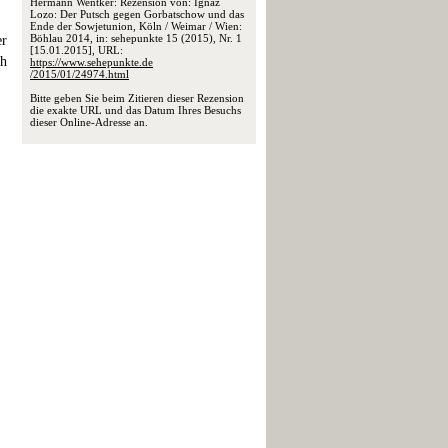
Hermann Wentker: Rezension von: Ignaz
Lozo: Der Putsch gegen Gorbatschow und das
Ende der Sowjetunion, Köln / Weimar / Wien:
Böhlau 2014, in: sehepunkte 15 (2015), Nr. 1
er
[15.01.2015], URL:
ch
https://www.sehepunkte.de
/2015/01/24974.html
Bitte geben Sie beim Zitieren dieser Rezension
die exakte URL und das Datum Ihres Besuchs
dieser Online-Adresse an.