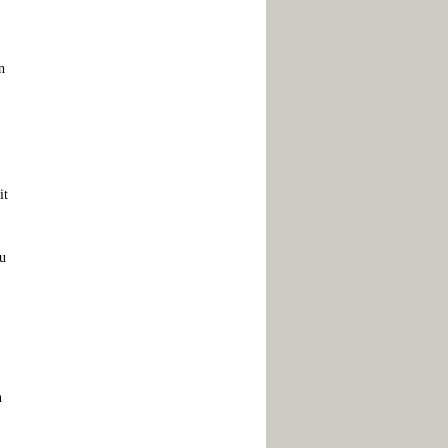
n
it
zu
n