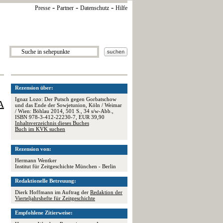
-
-
-
Presse
Partner
Datenschutz
Hilfe
Rezension über:
Ignaz Lozo: Der Putsch gegen Gorbatschow
A
und das Ende der Sowjetunion, Köln / Weimar
/ Wien: Böhlau 2014, 501 S., 34 s/w-Abb.,
ISBN 978-3-412-22230-7, EUR 39,90
Inhaltsverzeichnis dieses Buches
Buch im KVK suchen
Rezension von:
Hermann Wentker
Institut für Zeitgeschichte München - Berlin
Redaktionelle Betreuung:
Dierk Hoffmann im Auftrag der
Redaktion der
Vierteljahrshefte für Zeitgeschichte
Empfohlene Zitierweise: