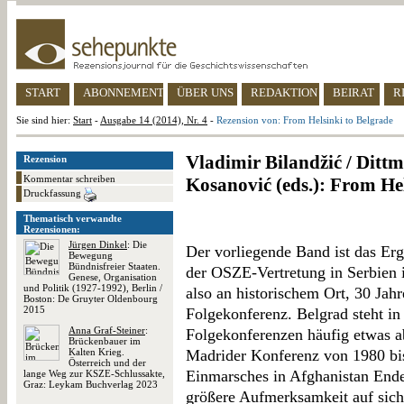
START
ABONNEMENT
ÜBER UNS
REDAKTION
BEIRAT
R
Sie sind hier:
Start
-
Ausgabe 14 (2014), Nr. 4
-
Rezension von: From Helsinki to Belgrade
Vladimir Bilandžić / Ditt
Rezension
Kommentar schreiben
Kosanović (eds.): From Hel
Druckfassung
Thematisch verwandte
Rezensionen:
Jürgen Dinkel
: Die
Der vorliegende Band ist das Erge
Bewegung
Bündnisfreier Staaten.
der OSZE-Vertretung in Serbien 
Genese, Organisation
und Politik (1927-1992), Berlin /
also an historischem Ort, 30 Ja
Boston: De Gruyter Oldenbourg
2015
Folgekonferenz. Belgrad steht in
Anna Graf-Steiner
:
Folgekonferenzen häufig etwas ab
Brückenbauer im
Kalten Krieg.
Madrider Konferenz von 1980 bis
Österreich und der
Einmarsches in Afghanistan Ende
lange Weg zur KSZE-Schlussakte,
Graz: Leykam Buchverlag 2023
größere Aufmerksamkeit auf sic