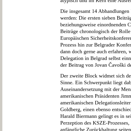
atypisch und im Kern eine Ausre
Die insgesamt 14 Abhandlungen k
werden: Die ersten sieben Beiträ
beziehungsweise einordnenden Cha
Beiträge chronologisch der Rolle
Europäischen Sicherheitskonfer
Prozess hin zur Belgrader Konfe
dann doch gerne auch erfahren, 
Delegation in Belgrad selbst ei
der Beitrag von Jovan Čavoški de
Der zweite Block widmet sich de
Sinne. Ein Schwerpunkt liegt da
Auseinandersetzung mit der Mens
amerikanischen Präsidenten Jimm
amerikanischen Delegationsleiter
Goldberg, einen ebenso entschie
Harald Biermann gelingt es in s
Perzeption des KSZE-Prozesses, 
anfängliche Zurückhaltung seiten