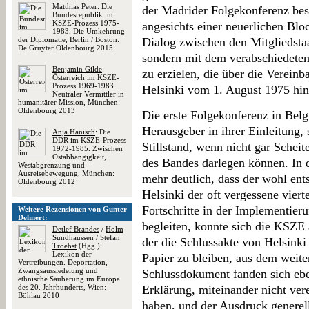
Matthias Peter
: Die
der Madrider Folgekonferenz best
Bundesrepublik im
KSZE-Prozess 1975-
angesichts einer neuerlichen Blo
1983. Die Umkehrung
der Diplomatie, Berlin / Boston:
Dialog zwischen den Mitgliedstaa
De Gruyter Oldenbourg 2015
sondern mit dem verabschiedeten
Benjamin Gilde
:
zu erzielen, die über die Verei
Österreich im KSZE-
Prozess 1969-1983.
Helsinki vom 1. August 1975 hin
Neutraler Vermittler in
humanitärer Mission, München:
Oldenbourg 2013
Die erste Folgekonferenz in Belg
Herausgeber in ihrer Einleitung, 
Anja Hanisch
: Die
DDR im KSZE-Prozess
Stillstand, wenn nicht gar Scheit
1972-1985. Zwischen
Ostabhängigkeit,
des Bandes darlegen können. In
Westabgrenzung und
Ausreisebewegung, München:
mehr deutlich, dass der wohl en
Oldenbourg 2012
Helsinki der oft vergessene viert
Fortschritte in der Implementie
Weitere Rezensionen von Gunter
Dehnert:
begleiten, konnte sich die KSZE 
Detlef Brandes
/
Holm
Sundhaussen
/
Stefan
der die Schlussakte von Helsinki
Troebst
(Hgg.):
Lexikon der
Papier zu bleiben, aus dem weiter
Vertreibungen. Deportation,
Zwangsaussiedelung und
Schlussdokument fanden sich ebe
ethnische Säuberung im Europa
des 20. Jahrhunderts, Wien:
Erklärung, miteinander nicht ver
Böhlau 2010
haben, und der Ausdruck generell