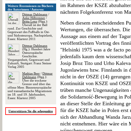
im Rahmen der KSZE abzuhalten,
Weitere Rezensionen zu Büchern
der Autorinnen / Autoren:
nächsten Folgekonferenz von Ma
Dittmar Dahlmann
/
Anke Hilbrenner
/
Britta Lenz
(Hgg.):
Neben diesem entscheidenden Pun
Überall ist der Ball
rund. Zur Geschichte und
Wertungen, die überraschen. Di
Gegenwart des Fußballs in Ost-
Aussage aus einem auf der Tagun
und Südosteuropa. Nachspielzeit,
Essen: Klartext 2011
veröffentlichten Vortrag des fi
Dittmar Dahlmann
"Helsinki 1975 was a de facto pe
(Hg.): Hundert Jahre
Osteuropäische
jedenfalls kaum dem wissenschaf
Geschichte.
Vergangenheit, Gegenwart und
Josip Broz Tito und Urho Kalev
Zukunft, Stuttgart: Franz Steiner
Verlag 2005
Jugoslawiens bzw. Finnlands in
Mathias Beer
/
Dittmar
nicht in der OSZE (14) gerungen
Dahlmann
(Hgg.):
Über die trockene
Kontinuität von KSZE und OSZE z
Grenze und über das
offene Meer. Binneneuropäische
trüben manche Ungenauigkeiten d
und transatlantische Migrationen
im 18. und 19. Jahrhundert,
die Solidarność-Bewegung in Pol
Essen: Klartext 2005
an dieser Stelle der Einleitung 
für die KSZE habe in Polen erst m
Unterstützen Sie die sehepunkte
sich der Abhandlung Wanda Jarz
nicht entnehmen. Hier wäre ein 
wünschenswert gewesen.