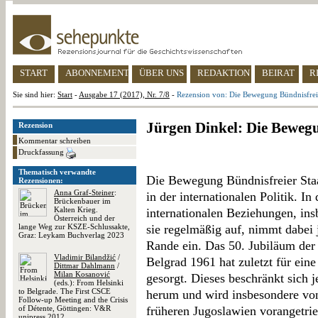
START
ABONNEMENT
ÜBER UNS
REDAKTION
BEIRAT
R
Sie sind hier:
Start
-
Ausgabe 17 (2017), Nr. 7/8
-
Rezension von: Die Bewegung Bündnisfrei
Jürgen Dinkel: Die Bewegu
Rezension
Kommentar schreiben
Druckfassung
Thematisch verwandte
Die Bewegung Bündnisfreier Staat
Rezensionen:
Anna Graf-Steiner
:
in der internationalen Politik. In
Brückenbauer im
Kalten Krieg.
internationalen Beziehungen, in
Österreich und der
lange Weg zur KSZE-Schlussakte,
sie regelmäßig auf, nimmt dabei 
Graz: Leykam Buchverlag 2023
Rande ein. Das 50. Jubiläum der 
Vladimir Bilandžić
/
Belgrad 1961 hat zuletzt für ein
Dittmar Dahlmann
/
Milan Kosanović
gesorgt. Dieses beschränkt sich 
(eds.): From Helsinki
to Belgrade. The First CSCE
herum und wird insbesondere vo
Follow-up Meeting and the Crisis
of Détente, Göttingen: V&R
früheren Jugoslawien vorangetri
unipress 2012