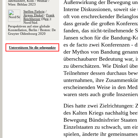
Jahrhundert, Köln / Weimar /
Außenwirkung der Bewegung und 
Wien: Böhlau 2023
Interne Diskussionen, soweit sie
Steffen Fiebrig
/
Jürgen Dinkel
/
Frank
oft von erschreckender Belanglos
Reichherzer
(Hgg.):
dass gerade die großen Konferen
Nord/Süd.
Perspektiven auf eine globale
fanden, das nicht-teilnehmende S
Konstellation, Berlin / Boston: De
Gruyter Oldenbourg 2020
Jansen schon für die Bandung-Kon
es de facto zwei Konferenzen - di
Unterstützen Sie die sehepunkte
der Mythos von Bandung genannt
überschaubarer Bedeutung war, is
zu überschätzen. Wie Dinkel über
Teilnehmer dessen durchaus bewu
unternahmen, ihre Zusammenkünf
erscheinenden Weise in den Medie
waren stets auch große Inszenier
Dies hatte zwei Zielrichtungen: 
des Kalten Kriegs nachhaltig bee
Bewegung Bündnisfreier Staaten 
Einzelstaaten zu schwach, um ein
spielen, änderte ihr gemeinsames