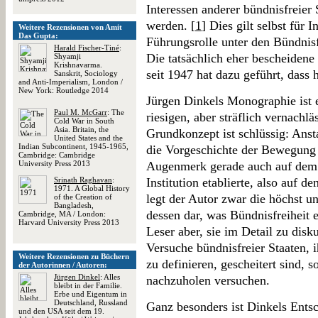
Interessen anderer bündnisfreier 
werden. [
1
] Dies gilt selbst für 
Weitere Rezensionen von Amit
Das Gupta:
Führungsrolle unter den Bündnisf
Harald Fischer-Tiné
:
Die tatsächlich eher bescheidene
Shyamji
Krishnavarma.
seit 1947 hat dazu geführt, dass 
Sanskrit, Sociology
and Anti-Imperialism, London /
New York: Routledge 2014
Jürgen Dinkels Monographie ist 
Paul M. McGarr
: The
riesigen, aber sträflich vernachl
Cold War in South
Asia. Britain, the
Grundkonzept ist schlüssig: Ans
United States and the
Indian Subcontinent, 1945-1965,
die Vorgeschichte der Bewegung z
Cambridge: Cambridge
University Press 2013
Augenmerk gerade auch auf dem Z
Srinath Raghavan
:
Institution etablierte, also auf
1971. A Global History
legt der Autor zwar die höchst un
of the Creation of
Bangladesh,
dessen dar, was Bündnisfreiheit e
Cambridge, MA / London:
Harvard University Press 2013
Leser aber, sie im Detail zu dis
Versuche bündnisfreier Staaten, 
Weitere Rezensionen zu Büchern
zu definieren, gescheitert sind, s
der Autorinnen / Autoren:
Jürgen Dinkel
: Alles
nachzuholen versuchen.
bleibt in der Familie.
Erbe und Eigentum in
Deutschland, Russland
Ganz besonders ist Dinkels Entsc
und den USA seit dem 19.