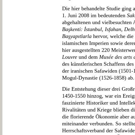
Die hier behandelte Studie ging
1. Juni 2008 im bedeutenden
Sak
abgehaltenen und vielbesuchten 
Başkenti: İstanbul, Isfahan, Del
Başyapıtlarla
hervor, welche die 
islamischen Imperien sowie dere
hier ausgestellten 220 Meister
Louvre
und dem
Musée des arts 
des künstlerischen Schaffens de
der iranischen Safawiden (1501-
Mogul-Dynastie (1526-1858) ab.
Die Entstehung dieser drei Großr
1450-1550 hinzog, war ein Ereig
faszinierte Historiker und Intelle
Rivalitäten und Kriege blieben d
die florierende Ökonomie aber au
miteinander verbunden. So stellte
Herrschaftsverband der Safawid