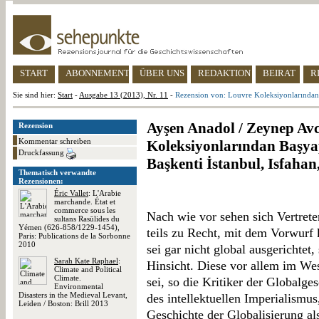
START
ABONNEMENT
ÜBER UNS
REDAKTION
BEIRAT
R
Sie sind hier:
Start
-
Ausgabe 13 (2013), Nr. 11
-
Rezension von: Louvre Koleksiyonlarından B
Ayşen Anadol / Zeynep Avcı
Rezension
Kommentar schreiben
Koleksiyonlarından Başyap
Druckfassung
Başkenti İstanbul, Isfahan
Thematisch verwandte
Rezensionen:
Éric Vallet
: L'Arabie
marchande. État et
commerce sous les
Nach wie vor sehen sich Vertrete
sultans Rasūlides du
Yémen (626-858/1229-1454),
teils zu Recht, mit dem Vorwurf 
Paris: Publications de la Sorbonne
2010
sei gar nicht global ausgerichtet
Sarah Kate Raphael
:
Hinsicht. Diese vor allem im We
Climate and Political
Climate.
sei, so die Kritiker der Globalge
Environmental
Disasters in the Medieval Levant,
des intellektuellen Imperialismus,
Leiden / Boston: Brill 2013
Geschichte der Globalisierung al