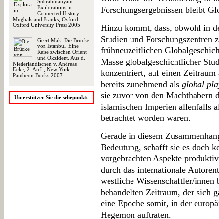
Subrahmanyam
:
Explorations in
Forschungsergebnissen bleibt Glo
Connected History.
Mughals and Franks, Oxford:
Oxford University Press 2005
Hinzu kommt, dass, obwohl in den
Studien und Forschungszentren zu
Geert Mak
: Die Brücke
von Istanbul. Eine
frühneuzeitlichen Globalgeschich
Reise zwischen Orient
und Okzident. Aus d.
Masse globalgeschichtlicher Stud
Niederländischen v. Andreas
Ecke, 2. Aufl., New York:
konzentriert, auf einen Zeitraum 
Pantheon Books 2007
bereits zunehmend als
global pla
sie zuvor von den Machthabern d
Unterstützen Sie die sehepunkte
islamischen Imperien allenfalls a
betrachtet worden waren.
Gerade in diesem Zusammenhang i
Bedeutung, schafft sie es doch k
vorgebrachten Aspekte produktiv 
durch das internationale Autorent
westliche Wissenschaftler/innen 
behandelten Zeitraum, der sich g
eine Epoche somit, in der europä
Hegemon auftraten.