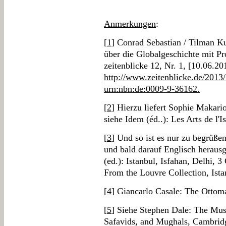
Anmerkungen
:
[
1
] Conrad Sebastian / Tilman Ku
über die Globalgeschichte mit Pro
zeitenblicke 12, Nr. 1, [10.06.2
http://www.zeitenblicke.de/201
urn:nbn:de:0009-9-36162.
[
2
] Hierzu liefert Sophie Makario
siehe Idem (éd..): Les Arts de l
[
3
] Und so ist es nur zu begrüße
und bald darauf Englisch heraus
(ed.): Istanbul, Isfahan, Delhi, 3
From the Louvre Collection, Ista
[
4
] Giancarlo Casale: The Ottom
[
5
] Siehe Stephen Dale: The Mus
Safavids, and Mughals, Cambrid