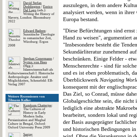
David Stefan
auszulegen, in dem andere Kultu
Doddington
/
Enrico
Dal Lago
(eds.):
analysiert werden, wenn in ihrer
Writing the History of
Slavery, London: Bloomsbury
Europa bestand.
2022
"Diese Befürchtungen sind ernst
Edward Badeen
:
Sunnitische Theologie
Hand zu weisen", argumentiert a
in osmanischer Zeit,
Würzburg: Ergon
"Insbesondere besteht die Tenden
2008
Sekundärliteratur zunehmend auf
beschränken. Einige Felder - etw
Stephan Conermann
/
Syrinx von Hees
Menschenrechte - sind für solche 
(Hgg.):
Islamwissenschaft als
und es ist eben problematisch, da
Kulturwissenschaft I. Historische
Anthropologie. Ansätze und
Überblickswerk
Navigating Worl
Möglichkeiten, Schenefeld: EB-
Verlag 2007
konsequent mit der englischsprac
Das Ziel, so Conrad, müsse daher 
Weitere Rezensionen von
Globalgeschichte sein, die nicht 
Tilmann Kulke:
Kumkum Chatterjee
:
lediglich eine abstrakte Makroeb
The Cultures of
History in Early
bearbeitet, sondern lokal und re
Modern India.
Persianization and Mughal
der Basis ausgeprägter fachlicher
Culture in Bengal, Oxford:
Oxford University Press 2009
und historischen Bedingungen in
Sanjay
wird. Ohne die Verankerung in d