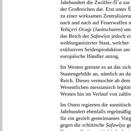
Jahrhundert die Zwölfer-
Šīʿa
zur 
der Großreichen dar. Erst unter 
zu einer wirksamen Zentralisier
nach und nach auf Feuerwaffen 
Yeñiçeri Ocaġı
(Janitscharen) um;
das Reich der
Ṣafawīya
jedoch ei
wohlorganisierter Staat, welcher 
exklusiven Seidenproduktion am 
europäische Händler anzog,
Im Westen grenzte es an das sich
Staatengebilde an, nämlich an d
Reich. Dieses vermochte ab dem 
Wesentlichen messianisch legiti
Westen hin im Verlauf von zahlr
Im Osten regierten die sunnitisch
Jahrhundert ebenfalls regelmäßig
für ein gezielt gemeinsames Vor
gegen die schiitische
Ṣafawīya
ge