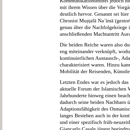
Kommunikationsmittel jedoch nic
mit ihrem Wissen über die Vorgä
deutlich hervor. Genannt sei hie
Chronist Muṣṭafā Naʿīmā (gestorb
genau über die Nachfolgekriege
anschließenden Machtantritt Aura
Die beiden Reiche waren also du
eng miteinander verknüpft, wodu
kontinuierlichen Austausch-, Ad
charakterisiert waren. Hinzu kam
Mobilität der Reisenden, Künstler
Letzten Endes war es jedoch da
aktuelle Forum der Islamischen W
Jahrhunderte hinweg einen beach
dadurch seine beiden Nachbarn 
Adaptionsfähigkeit des Osmanisc
langes Bestehen auch in der kont
und einer spezifisch früh-neuzeit
Giancarlo Casale jüngst beeindru