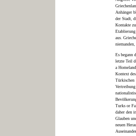
Griechenlan
Anhänger bl
der Stadt, d
Kontakte zu
Etablierung
aus. Griech
niemanden, 
Es begann d
letzte Teil
a Homeland,
Kontext des
Türkischen 
Vertreibung
nationalist
Bevölkerung
Turks or Fa
daher den i
Glauben und
neuen Herau
Auseinander