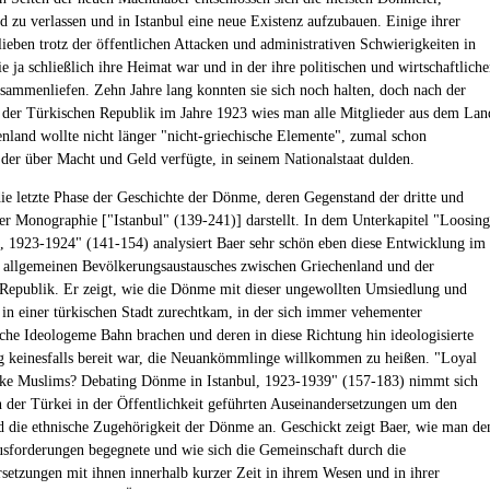
d zu verlassen und in Istanbul eine neue Existenz aufzubauen. Einige ihrer
ieben trotz der öffentlichen Attacken und administrativen Schwierigkeiten in
ie ja schließlich ihre Heimat war und in der ihre politischen und wirtschaftlich
sammenliefen. Zehn Jahre lang konnten sie sich noch halten, doch nach der
 der Türkischen Republik im Jahre 1923 wies man alle Mitglieder aus dem Lan
enland wollte nicht länger "nicht-griechische Elemente", zumal schon
der über Macht und Geld verfügte, in seinem Nationalstaat dulden.
ie letzte Phase der Geschichte der Dönme, deren Gegenstand der dritte und
 der Monographie ["Istanbul" (139-241)] darstellt. In dem Unterkapitel "Loosing
 1923-1924" (141-154) analysiert Baer sehr schön eben diese Entwicklung im
 allgemeinen Bevölkerungsaustausches zwischen Griechenland und der
Republik. Er zeigt, wie die Dönme mit dieser ungewollten Umsiedlung und
 in einer türkischen Stadt zurechtkam, in der sich immer vehementer
ische Ideologeme Bahn brachen und deren in diese Richtung hin ideologisierte
 keinesfalls bereit war, die Neuankömmlinge willkommen zu heißen. "Loyal
ke Muslims? Debating Dönme in Istanbul, 1923-1939" (157-183) nimmt sich
n der Türkei in der Öffentlichkeit geführten Auseinandersetzungen um den
 die ethnische Zugehörigkeit der Dönme an. Geschickt zeigt Baer, wie man de
sforderungen begegnete und wie sich die Gemeinschaft durch die
setzungen mit ihnen innerhalb kurzer Zeit in ihrem Wesen und in ihrer