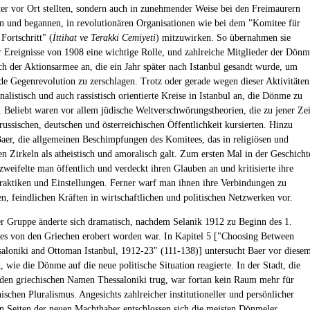
er vor Ort stellten, sondern auch in zunehmender Weise bei den Freimaurern
n und begannen, in revolutionären Organisationen wie bei dem "Komitee für
Fortschritt" (
İttihat ve Terakki Cemiyeti
) mitzuwirken. So übernahmen sie
 Ereignisse von 1908 eine wichtige Rolle, und zahlreiche Mitglieder der Dön
ich der Aktionsarmee an, die ein Jahr später nach Istanbul gesandt wurde, um
de Gegenrevolution zu zerschlagen. Trotz oder gerade wegen dieser Aktivitäten
nalistisch und auch rassistisch orientierte Kreise in Istanbul an, die Dönme zu
. Beliebt waren vor allem jüdische Weltverschwörungstheorien, die zu jener Zei
russischen, deutschen und österreichischen Öffentlichkeit kursierten. Hinzu
aer, die allgemeinen Beschimpfungen des Komitees, das in religiösen und
en Zirkeln als atheistisch und amoralisch galt. Zum ersten Mal in der Geschicht
weifelte man öffentlich und verdeckt ihren Glauben an und kritisierte ihre
Praktiken und Einstellungen. Ferner warf man ihnen ihre Verbindungen zu
en, feindlichen Kräften in wirtschaftlichen und politischen Netzwerken vor.
r Gruppe änderte sich dramatisch, nachdem Selanik 1912 zu Beginn des 1.
es von den Griechen erobert worden war. In Kapitel 5 ["Choosing Between
aloniki and Ottoman Istanbul, 1912-23" (111-138)] untersucht Baer vor diese
 wie die Dönme auf die neue politische Situation reagierte. In der Stadt, die
den griechischen Namen Thessaloniki trug, war fortan kein Raum mehr für
schen Pluralismus. Angesichts zahlreicher institutioneller und persönlicher
n Seiten der neuen Machthaber entschlossen sich die meisten Dönmeler,