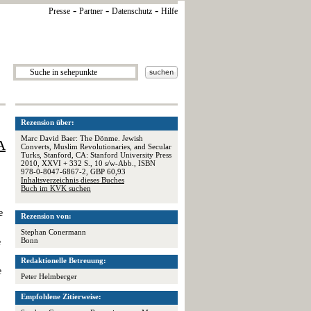
-
-
-
Presse
Partner
Datenschutz
Hilfe
Rezension über:
Marc David Baer: The Dönme. Jewish
A
Converts, Muslim Revolutionaries, and Secular
Turks, Stanford, CA: Stanford University Press
2010, XXVI + 332 S., 10 s/w-Abb., ISBN
978-0-8047-6867-2, GBP 60,93
Inhaltsverzeichnis dieses Buches
Buch im KVK suchen
e
Rezension von:
Stephan Conermann
Bonn
e
Redaktionelle Betreuung:
e
Peter Helmberger
Empfohlene Zitierweise: