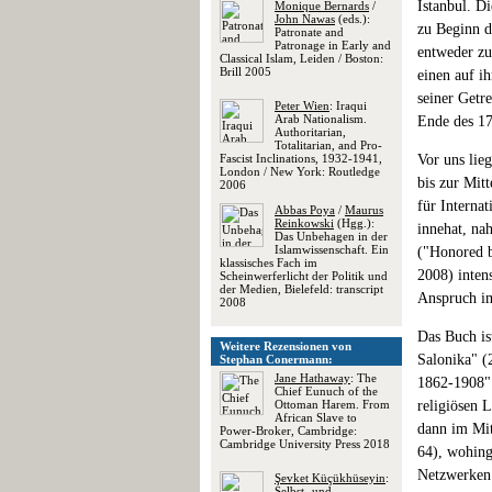
Istanbul. D
Monique Bernards
/
John Nawas
(eds.):
zu Beginn d
Patronate and
Patronage in Early and
entweder zu
Classical Islam, Leiden / Boston:
Brill 2005
einen auf i
seiner Getr
Peter Wien
: Iraqui
Arab Nationalism.
Ende des 17
Authoritarian,
Totalitarian, and Pro-
Fascist Inclinations, 1932-1941,
Vor uns lie
London / New York: Routledge
bis zur Mitt
2006
für Interna
Abbas Poya
/
Maurus
Reinkowski
(Hgg.):
innehat, na
Das Unbehagen in der
Islamwissenschaft. Ein
("Honored b
klassisches Fach im
2008) inten
Scheinwerferlicht der Politik und
der Medien, Bielefeld: transcript
Anspruch im
2008
Das Buch is
Weitere Rezensionen von
Salonika" (
Stephan Conermann:
Jane Hathaway
: The
1862-1908" 
Chief Eunuch of the
Ottoman Harem. From
religiösen 
African Slave to
dann im Mit
Power-Broker, Cambridge:
Cambridge University Press 2018
64), wohing
Netzwerken 
Şevket Küçükhüseyin
:
Selbst- und