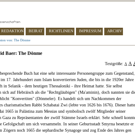
REDAKTION
BEIRAT
RICHTLINIEN
IMPRESSUM
ARCHIV
sion von: The Dönme
id Baer: The Dönme
A
Textgröße:
A
 besprechende Buch hat eine sehr interessante Personengruppe zum Gegenstand,
 im 17. Jahrhundert zum Islam konvertierten Juden, die bis in die 1920er Jahre
h in Selanik - dem heutigen Thessaloniki - ihre Heimat hatte. Sie selbst
n sich auf Hebräisch als die "Rechtgläubigen" (Ma'aminin), doch nannten sie di
hlicht "Konvertiten" (Dönmeler). Es handelt sich um Nachkommen der
s charismatischen Rabbi Schabatai Zwi (lebte von 1626 bis 1676). Dieser hatt
ai 1665 in Palästina zum Messias und symbolisch zwölf Mitglieder seiner
 Gaza zu Repräsentanten der zwölf Stämme Israels erklärt. Sehr schnell konnt
ße Gefolgschaft um sich versammeln. In seiner Geburtsstadt Smyrna besetzte er
m Zögern noch 1665 die sephardische Synagoge und zog Ende des Jahres gen