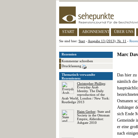
START
ABONNEMENT
ÜBER UNS
Sie sind hier:
Start
-
Ausgabe 13 (2013), Nr. 11
-
Rezen
Marc Dav
Rezension
Kommentar schreiben
Druckfassung
Thematisch verwandte
Das hier zu
Rezensionen:
nämlich die
Christopher Phillips
:
Everyday Arab
hauptsächlic
Identity. The Daily
bezeichnete
reproduction of the
Arab World, London / New York:
Osmanen sc
Routledge 2013
Anhänger de
Haim Gerber
: State and
sich Ende M
Society in the Ottoman
Empire, Aldershot:
Gemeinde in
Ashgate 2010
er eine gro
nach einige