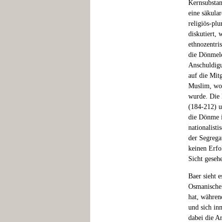
Kernsubstan
eine säkular
religiös-pl
diskutiert, 
ethnozentri
die Dönmele
Anschuldigu
auf die Mit
Muslim, wob
wurde. Die 
(184-212) u
die Dönme in
nationalist
der Segregat
keinen Erfo
Sicht geseh
Baer sieht 
Osmanischen
hat, währen
und sich in
dabei die A