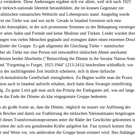
z veränderte. Diese Änderungen ergaben sich vor allem, weil sich nach 1923
e türkisch-nationale Identität herausbildete, die im krassen Gegensatz zur
uralistischen osmanischen Weltsicht und Lebenspraxis stand. Ausgiebig wurde
wer ein Türke war und wer nicht. Gerade in Istanbul formierte sich eine
sche Atmosphäre, in der sich prominente Stimmen zu der Behauptung verstiege
r seien Juden und Fremde und keine Muslime und Türken. Leider wurden dies
ngen von vielen Menschen geglaubt und erzeugten daher einen extremen Druc
glieder der Gruppe. Es galt allgemein die Gleichung Türke = sunnitischer
ei als Türke nur eine Person mit einwandfrei türkischen Ahnen anerkannt
letzten beiden Abschnitte ["Reinscribing the Dönme in the Secular Nation-Stat
nd "Forgetting to Forget, 1923-1944" (213-241)] beschreiben schließlich, wie
 der nachfolgenden Zeit letztlich scheiterte, sich in diese türkische
isch-kemalistische Gesellschaft einzugliedern. Zu Beginn wollte man die Praxis
ion auch in Istanbul aufrecht erhalten, doch hatte diese Strategie mittelfristig
lg. Zu guter Letzt gab man auch das Prinzip der Endogamie auf, was auf lange
en das Ende der Dönme als klar eingegrenzte Gruppe bedeutete.
es als große Ironie an, dass die Dönme, obgleich sie massiv zur Auflösung des
 Reiches und damit zur Etablierung des türkischen Nationalstaates beigetragen
d dieses Transformationsprozesses unter die Räder der Geschichte gekommen is
mitten der sich neu gestaltenden Kräfte aufgelöst hat. Fast zynisch kommt ihm
rt und Weise vor, wie ambivalent die Gruppe heute erinnert wird: Ihre Anhänge