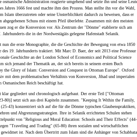
ie osmanische Administration reagierte umgehend und setzte ihn und seine Leut
es Jahres 1666 fest und machte ihm den Prozess. Man stellte ihn vor die Wahl,
m Islam überzutreten oder seine Unsterblichkeit dadurch zu beweisen, dass er
hn abgegebenen Schuss mit einem Pfeil überlebte. Zusammen mit den meisten
euen zog er die Konversion vor. Als Zentrum der "Dönme" etablierte sich am
. Jahrhunderts die in der Nordwestägäis gelegene Hafenstadt Selanik.
gt nun die erste Monographie, die die Geschichte der Bewegung von etwa 1850
e des 19. Jahrhunderts traktiert. Mit Marc D. Baer, der seit 2013 eine Professur
tionale Geschichte an der London School of Economics and Political Science
hm sich jemand der Thematik an, der sich bereits in seinem ersten Buch
y the Glory of Islam: Conversion and Conquest in Ottoman Europe". Oxford
siv mit dem problematischen Verhältnis von Konversion, Jihad und imperialen
 Osmanischen Reich beschäftigt hat.
t klar gegliedert und chronologisch aufgebaut. Der erste Teil ["Ottoman
23-80)] setzt sich aus drei Kapiteln zusammen. "Keeping It Within the Family,
(25-43) konzentriert sich auf die für die Dönme typischen Glaubenspraktiken,
Lehren und Abgrenzungsstrategien. Ihre in Selanik errichteten Schulen stehen
telpunkt von "Religious and Moral Education: Schools and Their Effects" (44-
egen "Traveling and Trading" (65-80) ihren sozialen und wirtschaftlichen
gewidmet ist. Nach dem Übertritt zum Islam sind die Anhänger von Schabbata