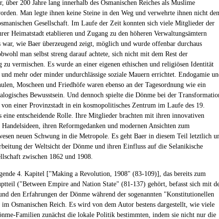
r, über 200 Jahre lang innerhalb des Osmanischen Reiches als Muslime
worden. Man legte ihnen keine Steine in den Weg und verwehrte ihnen nicht de
 osmanischen Gesellschaft. Im Laufe der Zeit konnten sich viele Mitglieder der
rer Heimatstadt etablieren und Zugang zu den höheren Verwaltungsämtern
s war, wie Baer überzeugend zeigt, möglich und wurde offenbar durchaus
obwohl man selbst streng darauf achtete, sich nicht mit dem Rest der
 zu vermischen. Es wurde an einer eigenen ethischen und religiösen Identität
n und mehr oder minder undurchlässige soziale Mauern errichtet. Endogamie u
hulen, Moscheen und Friedhöfe waren ebenso an der Tagesordnung wie ein
ealogisches Bewusstsein. Und dennoch spielte die Dönme bei der Transformatio
 von einer Provinzstadt in ein kosmopolitisches Zentrum im Laufe des 19.
s eine entscheidende Rolle. Ihre Mitglieder brachten mit ihren innovativen
d Handelsideen, ihren Reformgedanken und modernen Ansichten zum
esen neuen Schwung in die Metropole. Es geht Baer in diesem Teil letztlich 
rbeitung der Weltsicht der Dönme und ihren Einfluss auf die Selanikische
llschaft zwischen 1862 und 1908.
gende 4. Kapitel ["Making a Revolution, 1908" (83-109)], das bereits zum
ptteil ("Between Empire and Nation State" (81-137) gehört, befasst sich mit d
und den Erfahrungen der Dönme während der sogenannten "Konstitutionellen
 im Osmanischen Reich. Es wird von dem Autor bestens dargestellt, wie viele
nme-Familien zunächst die lokale Politik bestimmten, indem sie nicht nur die