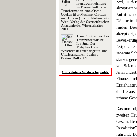
Zwi, so Bae
Fremdwahrnehmung
im Prozess kultureller
akzeptiert 
Transformation. Anatolische
Zutritt zur
Quellen über Muslime, Christen
und Türken (13-15. Jahrhundert),
Dönme in ih
Wien: Verlag der Österreichischen
Akademie der Wissenschaften
finden. Die
2011
akzeptiert, 
Tiana Koutzarova
: Das
Transzendentale bei
Bevölkerung
Ibn Sīnā. Zur
festgehalte
Metaphysik als
Wissenschaft erster Begriffs- und
separate Sc
Urteilsprinzipien, Leiden /
Boston: Brill 2009
starkes gen
von Selanik
Unterstützen Sie die sehepunkte
Jahrhundert
Finanz- un
Erziehungsw
die Herausa
urbane Gese
Das nun fol
zweiten Hau
Geschichte 
Revolution"
führende Dö