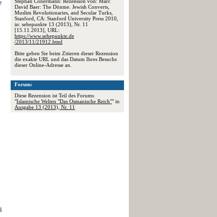
Stephan Conermann: Rezension von: Marc
e
David Baer: The Dönme. Jewish Converts,
Muslim Revolutionaries, and Secular Turks,
Stanford, CA: Stanford University Press 2010,
in: sehepunkte 13 (2013), Nr. 11
[15.11.2013], URL:
https://www.sehepunkte.de
/2013/11/21912.html
Bitte geben Sie beim Zitieren dieser Rezension
die exakte URL und das Datum Ihres Besuchs
dieser Online-Adresse an.
Forum:
Diese Rezension ist Teil des Forums
"
Islamische Welten "Das Osmanische Reich"
" in
Ausgabe 13 (2013), Nr. 11
i