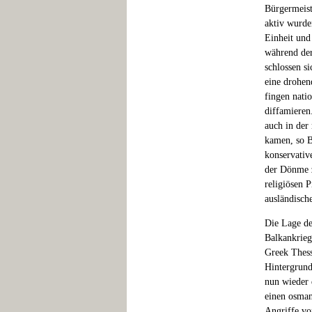
Bürgermeist
aktiv wurde
Einheit und 
während der
schlossen s
eine drohen
fingen natio
diffamieren
auch in der 
kamen, so B
konservativ
der Dönme z
religiösen 
ausländisch
Die Lage de
Balkankrieg
Greek Thess
Hintergrund,
nun wieder 
einen osmani
Angriffe vo