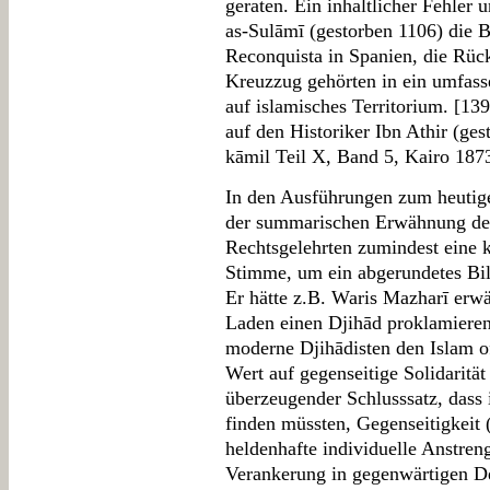
geraten. Ein inhaltlicher Fehler 
as-Sulāmī (gestorben 1106) die B
Reconquista in Spanien, die Rück
Kreuzzug gehörten in ein umfass
auf islamisches Territorium. [13
auf den Historiker Ibn Athir (ges
kāmil Teil X, Band 5, Kairo 187
In den Ausführungen zum heutige
der summarischen Erwähnung der 
Rechtsgelehrten zumindest eine k
Stimme, um ein abgerundetes Bil
Er hätte z.B. Waris Mazharī erwä
Laden einen Djihād proklamieren 
moderne Djihādisten den Islam o
Wert auf gegenseitige Solidarität
überzeugender Schlusssatz, dass
finden müssten, Gegenseitigkeit 
heldenhafte individuelle Anstre
Verankerung in gegenwärtigen De