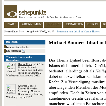
START
ABONNEMENT
ÜBER UNS
REDAKTION
BEIRAT
R
Sie sind hier:
Start
-
Ausgabe 8 (2008), Nr. 10
-
Rezension von: Jihad in Islamic History
Michael Bonner: Jihad in 
Rezension
Kommentar schreiben
Druckfassung
Thematisch verwandte
Das Thema Djihād beeinflusst d
Rezensionen:
Denise Klein
(ed.): The
Islams nicht unerheblich. Djihād
Crimean Khanate
between East and West
bedeutet, allerdings oft als
Heili
(15th-18th Century),
Wiesbaden: Harrassowitz 2012
dabei unbezweifelbar zur islami
Recht. Zur Verteidigung muslimi
Andreas Görke
/
überwiegenden Mehrheit der Musl
Konrad Hirschler
:
Manuscript Notes as
empfunden. Doch in Zeiten von d
Documentary Sources,
Würzburg: Ergon 2012
zunehmende Gefahr des islamisti
manchem westlichen Betrachter a