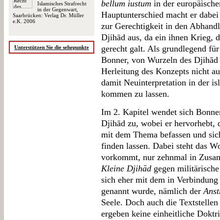
bellum iustum
in der europäische
Islamisches Strafrecht
in der Gegenwart,
Hauptunterschied macht er dabei 
Saarbrücken: Verlag Dr. Müller
e.K. 2006
zur Gerechtigkeit in den Abhand
Djihād aus, da ein ihnen Krieg, 
gerecht galt. Als grundlegend fü
Unterstützen Sie die sehepunkte
Bonner, von Wurzeln des Djihād 
Herleitung des Konzepts nicht a
damit Neuinterpretation in der i
kommen zu lassen.
Im 2. Kapitel wendet sich Bonn
Djihād zu, wobei er hervorhebt, d
mit dem Thema befassen und sich
finden lassen. Dabei steht das W
vorkommt, nur zehnmal in Zusa
Kleine Djihād
gegen militärische 
sich eher mit dem in Verbindung
genannt wurde, nämlich der
Anst
Seele. Doch auch die Textstell
ergeben keine einheitliche Dokt