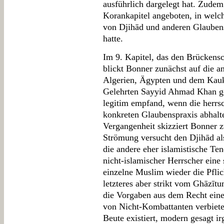
ausführlich dargelegt hat. Zude
Korankapitel angeboten, in we
von Djihād und anderen Glauben
hatte.
Im 9. Kapitel, das den Brückensc
blickt Bonner zunächst auf die 
Algerien, Ägypten und dem Kauka
Gelehrten Sayyid Ahmad Khan ge
legitim empfand, wenn die herr
konkreten Glaubenspraxis abhalte
Vergangenheit skizziert Bonner 
Strömung versucht den Djihād als
die andere eher islamistische T
nicht-islamischer Herrscher eine 
einzelne Muslim wieder die Pfli
letzteres aber strikt vom Ghāzī
die Vorgaben aus dem Recht eine 
von Nicht-Kombattanten verbiete
Beute existiert, modern gesagt i