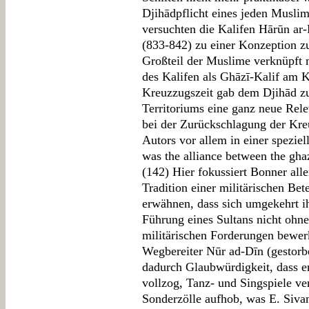
Djihādpflicht eines jeden Muslim
versuchten die Kalifen Hārūn ar
(833-842) zu einer Konzeption zu
Großteil der Muslime verknüpft 
des Kalifen als Ghāzī-Kalif am K
Kreuzzugszeit gab dem Djihād z
Territoriums eine ganz neue Rele
bei der Zurückschlagung der Kreu
Autors vor allem in einer speziell
was the alliance between the ghaz
(142) Hier fokussiert Bonner all
Tradition einer militärischen Bet
erwähnen, dass sich umgekehrt 
Führung eines Sultans nicht ohne
militärischen Forderungen bewerk
Wegbereiter Nūr ad-Dīn (gestor
dadurch Glaubwürdigkeit, dass er 
vollzog, Tanz- und Singspiele ver
Sonderzölle aufhob, was E. Sivan