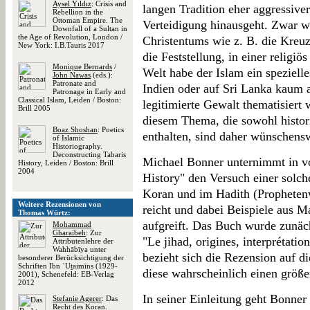
Aysel Yıldız
: Crisis and
langen Tradition eher aggressive
Rebellion in the
Ottoman Empire. The
Verteidigung hinausgeht. Zwar 
Downfall of a Sultan in
the Age of Revolution, London /
Christentums wie z. B. die Kreuz
New York: I.B.Tauris 2017
die Feststellung, in einer religi
Monique Bernards
/
Welt habe der Islam ein speziell
John Nawas
(eds.):
Patronate and
Indien oder auf Sri Lanka kaum a
Patronage in Early and
Classical Islam, Leiden / Boston:
legitimierte Gewalt thematisiert
Brill 2005
diesem Thema, die sowohl histor
Boaz Shoshan
: Poetics
enthalten, sind daher wünschensw
of Islamic
Historiography.
Deconstructing Tabaris
Michael Bonner unternimmt in v
History, Leiden / Boston: Brill
2004
History" den Versuch einer solch
Koran und im Hadith (Prophetenw
Weitere Rezensionen von
reicht und dabei Beispiele aus M
Thomas Würtz:
aufgreift. Das Buch wurde zunäch
Mohammad
Gharaibeh
: Zur
"Le jihad, origines, interprétatio
Attributenlehre der
Wahhābīya unter
bezieht sich die Rezension auf d
besonderer Berücksichtigung der
Schriften Ibn ʿUṯaimīns (1929-
diese wahrscheinlich einen größe
2001), Schenefeld: EB-Verlag
2012
In seiner Einleitung geht Bonner
Stefanie Agerer
: Das
Recht des Koran.