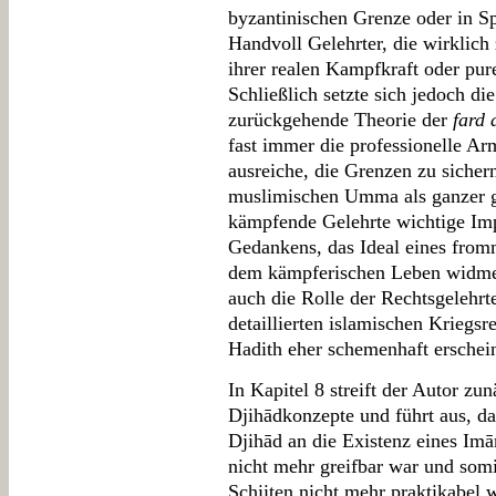
byzantinischen Grenze oder in Sp
Handvoll Gelehrter, die wirklich
ihrer realen Kampfkraft oder pur
Schließlich setzte sich jedoch di
zurückgehende Theorie der
fard 
fast immer die professionelle A
ausreiche, die Grenzen zu sicher
muslimischen Umma als ganzer g
kämpfende Gelehrte wichtige Im
Gedankens, das Ideal eines from
dem kämpferischen Leben widme
auch die Rolle der Rechtsgelehrt
detaillierten islamischen Kriegsr
Hadith eher schemenhaft erschein
In Kapitel 8 streift der Autor zu
Djihādkonzepte und führt aus, da
Djihād an die Existenz eines Imā
nicht mehr greifbar war und somi
Schiiten nicht mehr praktikabel 