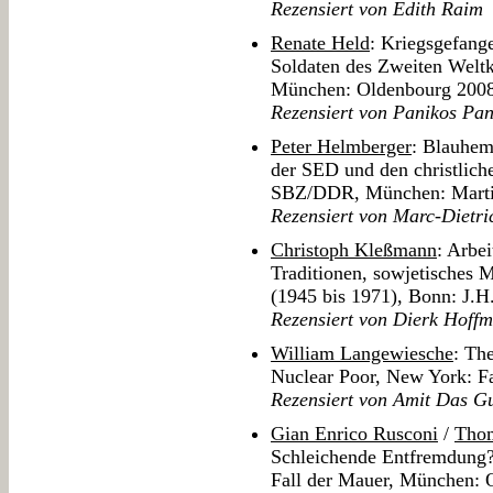
Rezensiert von Edith Raim
Renate Held
: Kriegsgefang
Soldaten des Zweiten Weltk
München: Oldenbourg 200
Rezensiert von Panikos Pan
Peter Helmberger
: Blauhem
der SED und den christlich
SBZ/DDR, München: Marti
Rezensiert von Marc-Dietr
Christoph Kleßmann
: Arbe
Traditionen, sowjetisches 
(1945 bis 1971), Bonn: J.H
Rezensiert von Dierk Hoff
William Langewiesche
: Th
Nuclear Poor, New York: Fa
Rezensiert von Amit Das G
Gian Enrico Rusconi
/
Tho
Schleichende Entfremdung?
Fall der Mauer, München: 