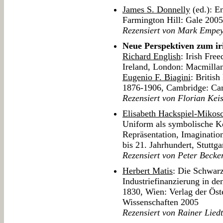
James S. Donnelly
(ed.): En
Farmington Hill: Gale 2005
Rezensiert von Mark Empe
Neue Perspektiven zum ir
Richard English
: Irish Fre
Ireland, London: Macmilla
Eugenio F. Biagini
: Britis
1876-1906, Cambridge: Cam
Rezensiert von Florian Kei
Elisabeth Hackspiel-Mikos
Uniform als symbolische 
Repräsentation, Imaginati
bis 21. Jahrhundert, Stuttga
Rezensiert von Peter Becke
Herbert Matis
: Die Schwar
Industriefinanzierung in d
1830, Wien: Verlag der Öst
Wissenschaften 2005
Rezensiert von Rainer Lied