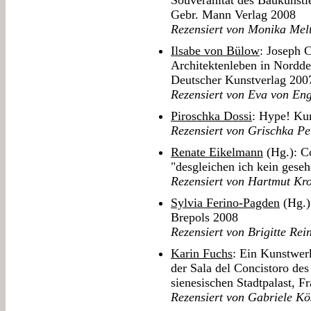
Souveränität des Baukünstle
Gebr. Mann Verlag 2008
Rezensiert von Monika Mel
Ilsabe von Bülow
: Joseph C
Architektenleben in Nordde
Deutscher Kunstverlag 200
Rezensiert von Eva von En
Piroschka Dossi
: Hype! Ku
Rezensiert von Grischka Pe
Renate Eikelmann
(Hg.): Co
"desgleichen ich kein gese
Rezensiert von Hartmut Kr
Sylvia Ferino-Pagden
(Hg.)
Brepols 2008
Rezensiert von Brigitte Rei
Karin Fuchs
: Ein Kunstwer
der Sala del Concistoro d
sienesischen Stadtpalast, F
Rezensiert von Gabriele Kö