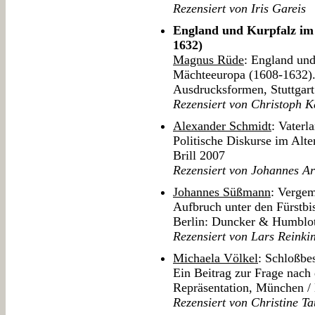
Rezensiert von Iris Gareis
England und Kurpfalz im
1632)
Magnus Rüde
: England un
Mächteeuropa (1608-1632). 
Ausdrucksformen, Stuttga
Rezensiert von Christoph
Alexander Schmidt
: Vaterl
Politische Diskurse im Alt
Brill 2007
Rezensiert von Johannes Ar
Johannes Süßmann
: Verge
Aufbruch unter den Fürstb
Berlin: Duncker & Humblo
Rezensiert von Lars Reinki
Michaela Völkel
: Schloßbe
Ein Beitrag zur Frage nach 
Repräsentation, München / 
Rezensiert von Christine T