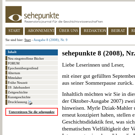
START
ABONNEMENT
ÜBER UNS
REDAKTION
BEIRAT
R
Sie sind hier:
Start
-
Ausgabe 8 (2008), Nr. 9
sehepunkte 8 (2008), Nr.
Inhalt
Neu eingetroffene Bücher
FORUM
Liebe Leserinnen und Leser,
Epochenübergreifend
Altertum
mit einer gut gefüllten Septembe
Mittelalter
aus seiner Sommerpause zurück.
Frühe Neuzeit
19. Jahrhundert
Zeitgeschichte
Inhaltlich möchten wir Sie in di
Kunstgeschichte
der Oktober-Ausgabe 2007) zwe
Druckfassung
hinweisen. Myrle Dziak-Mahler
Unterstützen Sie die sehepunkte
erneut konzipiert haben, stellen
Geschichtsdidaktik fest, was sic
thematischen Vielfältigkeit der V