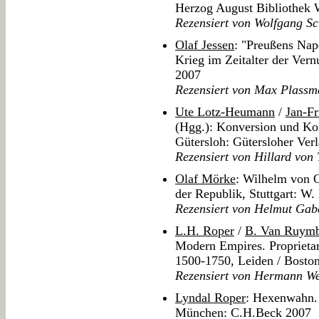
Herzog August Bibliothek 
Rezensiert von Wolfgang S
Olaf Jessen
: "Preußens Nap
Krieg im Zeitalter der Ver
2007
Rezensiert von Max Plass
Ute Lotz-Heumann
/
Jan-Fr
(Hgg.): Konversion und Kon
Gütersloh: Gütersloher Ver
Rezensiert von Hillard von
Olaf Mörke
: Wilhelm von O
der Republik, Stuttgart: 
Rezensiert von Helmut Gab
L.H. Roper
/
B. Van Ruym
Modern Empires. Proprietar
1500-1750, Leiden / Boston
Rezensiert von Hermann We
Lyndal Roper
: Hexenwahn. 
München: C.H.Beck 2007