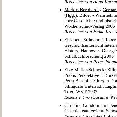
Rezensiert von Anna Katha
Markus Bernhardt
/
Gerhar
(Hgg.): Bilder - Wahrnehm
über Geschichte und histor
Wochenschau-Verlag 2006
Rezensiert von Heike Kreut
Elisabeth Erdmann
/
Robert
Geschichtsunterricht intern
History, Hannover: Georg-Ec
Schulbuchforschung 2006
Rezensiert von Peter Johan
Elke Müller-Schneck
: Bili
Praxis Perspektiven, Bruxel
Petra Bosenius
/
Jürgen Do
bilinguale Unterricht Engli
Trier: WVT 2007
Rezensiert von Susanne We
Christine Gundermann
: Jen
Geschichtsunterricht, Sch
Rezensiert von Silke Egbers