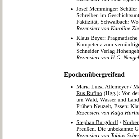
Josef Memminger
: Schüler
Schreiben im Geschichtsunte
Faktizität, Schwalbach: W
Rezensiert von Karoline Zi
Klaus Beyer
: Pragmatische
Kompetenz zum vernünftige
Schneider Verlag Hohenge
Rezensiert von H.G. Neuge
Epochenübergreifend
Maria Luisa Allemeyer
/
Ma
Rus Rufino
(Hgg.): Von der
um Wald, Wasser und Land 
Frühen Neuzeit, Essen: Kla
Rezensiert von Katja Hürl
Stephan Burgdorff
/
Norbert
Preußen. Die unbekannte 
Rezensiert von Tobias Sche