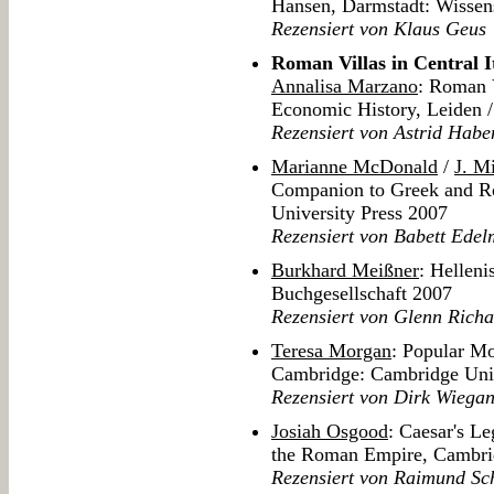
Hansen, Darmstadt: Wissens
Rezensiert von Klaus Geus
Roman Villas in Central I
Annalisa Marzano
: Roman V
Economic History, Leiden /
Rezensiert von Astrid Habe
Marianne McDonald
/
J. M
Companion to Greek and R
University Press 2007
Rezensiert von Babett Ede
Burkhard Meißner
: Hellen
Buchgesellschaft 2007
Rezensiert von Glenn Rich
Teresa Morgan
: Popular Mo
Cambridge: Cambridge Univ
Rezensiert von Dirk Wiega
Josiah Osgood
: Caesar's L
the Roman Empire, Cambrid
Rezensiert von Raimund Sc