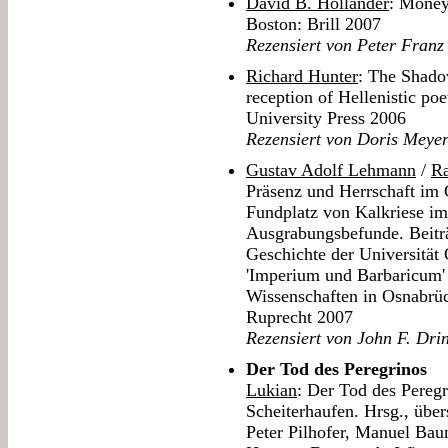
David B. Hollander
: Money
Boston: Brill 2007
Rezensiert von Peter Franz
Richard Hunter
: The Shado
reception of Hellenistic p
University Press 2006
Rezensiert von Doris Meye
Gustav Adolf Lehmann
/
Ra
Präsenz und Herrschaft im 
Fundplatz von Kalkriese i
Ausgrabungsbefunde. Beitr
Geschichte der Universitä
'Imperium und Barbaricum'
Wissenschaften in Osnabrü
Ruprecht 2007
Rezensiert von John F. Dri
Der Tod des Peregrinos
Lukian
: Der Tod des Peregr
Scheiterhaufen. Hrsg., übe
Peter Pilhofer, Manuel Ba