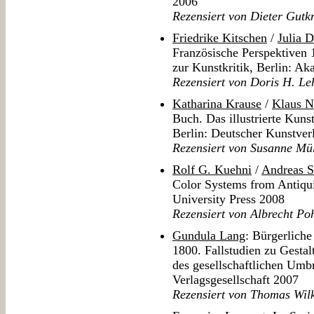
2006
Rezensiert von Dieter Gutk
Friedrike Kitschen
/
Julia D
Französische Perspektiven
zur Kunstkritik, Berlin: A
Rezensiert von Doris H. L
Katharina Krause
/
Klaus N
Buch. Das illustrierte Kun
Berlin: Deutscher Kunstver
Rezensiert von Susanne Mül
Rolf G. Kuehni
/
Andreas 
Color Systems from Antiqui
University Press 2008
Rezensiert von Albrecht P
Gundula Lang
: Bürgerlich
1800. Fallstudien zu Gesta
des gesellschaftlichen Um
Verlagsgesellschaft 2007
Rezensiert von Thomas Wil