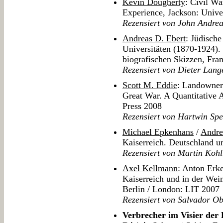
Kevin Dougherty
: Civil W
Experience, Jackson: Univer
Rezensiert von John Andre
Andreas D. Ebert
: Jüdisch
Universitäten (1870-1924).
biografischen Skizzen, Fr
Rezensiert von Dieter Lang
Scott M. Eddie
: Landowner
Great War. A Quantitative 
Press 2008
Rezensiert von Hartwin Sp
Michael Epkenhans
/
Andre
Kaiserreich. Deutschland u
Rezensiert von Martin Koh
Axel Kellmann
: Anton Erke
Kaiserreich und in der Wei
Berlin / London: LIT 2007
Rezensiert von Salvador O
Verbrecher im Visier der