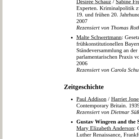
Désirée Schauz
/
Sabine Fre
Experten. Kriminalpolitik 
19. und frühen 20. Jahrhund
2007
Rezensiert von Thomas Rot
Malte Schwertmann
: Geset
frühkonstitutionellen Bayer
Ständeversammlung an der 
parlamentarischen Praxis 
2006
Rezensiert von Carola Schu
Zeitgeschichte
Paul Addison
/
Harriet Jone
Contemporary Britain. 193
Rezensiert von Dietmar Sü
Gustav Wingren and the 
Mary Elizabeth Anderson
: 
Luther Renaissance, Frankfu