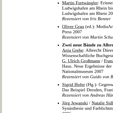
Martin Furtwängler
: Erinn
Ludwigshafen am Rhein bis
Ludwigshafen am Rhein 2
Rezensiert von Iris Benner
Oliver Grau
(ed.): MediaAr
Press 2007
Rezensiert von Martin Schu
Zwei neue Bände zu Albr
Anja Grebe
: Albrecht Düre
Wissenschaftliche Buchgese
G. Ulrich Großmann
/
Fran
Haus. Neue Ergebnisse der
Nationalmuseum 2007
Rezensiert von Guido von 
Sigrid Hofer
(Hg.): Gegenwe
Das Beispiel Dresden, Fran
Rezensiert von Andreas Hü
Jörg Jewanski
/
Natalie Sid
Synästhesie und Farblichtmu