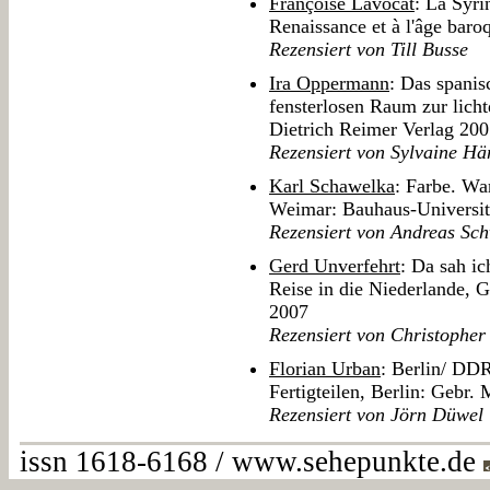
Françoise Lavocat
: La Syri
Renaissance et à l'âge bar
Rezensiert von Till Busse
Ira Oppermann
: Das spanis
fensterlosen Raum zur licht
Dietrich Reimer Verlag 20
Rezensiert von Sylvaine Hä
Karl Schawelka
: Farbe. Wa
Weimar: Bauhaus-Universit
Rezensiert von Andreas Sc
Gerd Unverfehrt
: Da sah ic
Reise in die Niederlande, 
2007
Rezensiert von Christopher
Florian Urban
: Berlin/ DDR
Fertigteilen, Berlin: Gebr.
Rezensiert von Jörn Düwel
issn 1618-6168 / www.sehepunkte.de