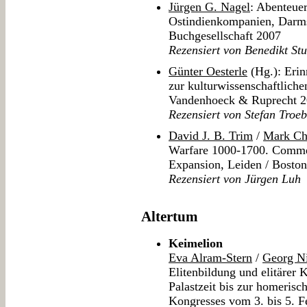
Jürgen G. Nagel
: Abenteue
Ostindienkompanien, Darms
Buchgesellschaft 2007
Rezensiert von Benedikt St
Günter Oesterle
(Hg.): Erin
zur kulturwissenschaftlich
Vandenhoeck & Ruprecht 
Rezensiert von Stefan Troeb
David J. B. Trim
/
Mark Cha
Warfare 1000-1700. Comme
Expansion, Leiden / Boston
Rezensiert von Jürgen Luh
Altertum
Keimelion
Eva Alram-Stern
/
Georg Ni
Elitenbildung und elitäre
Palastzeit bis zur homerisc
Kongresses vom 3. bis 5. F