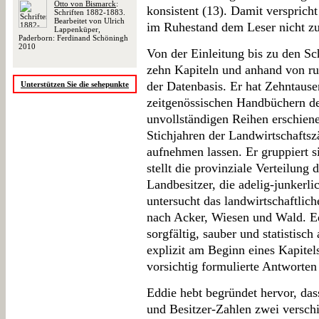
Otto von Bismarck
:
konsistent (13). Damit verspricht
Schriften 1882-1883.
Bearbeitet von Ulrich
im Ruhestand dem Leser nicht zu
Lappenküper,
Paderborn: Ferdinand Schöningh
2010
Von der Einleitung bis zu den S
zehn Kapiteln und anhand von r
der Datenbasis. Er hat Zehntaus
Unterstützen Sie die sehepunkte
zeitgenössischen Handbüchern de
unvollständigen Reihen erschiene
Stichjahren der Landwirtschafts
aufnehmen lassen. Er gruppiert s
stellt die provinziale Verteilung 
Landbesitzer, die adelig-junkerli
untersucht das landwirtschaftli
nach Acker, Wiesen und Wald. E
sorgfältig, sauber und statistisch 
explizit am Beginn eines Kapitel
vorsichtig formulierte Antworten
Eddie hebt begründet hervor, dass
und Besitzer-Zahlen zwei verschie