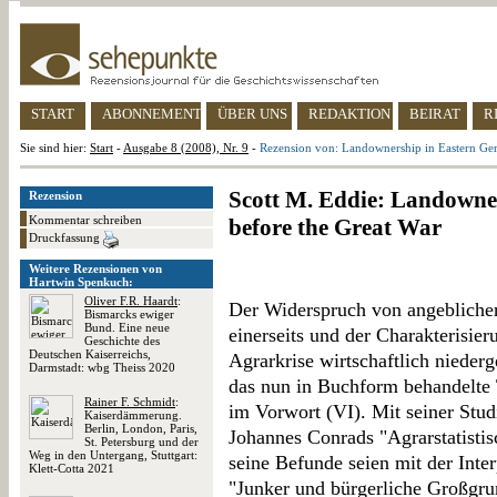
START
ABONNEMENT
ÜBER UNS
REDAKTION
BEIRAT
R
Sie sind hier:
Start
-
Ausgabe 8 (2008), Nr. 9
-
Rezension von: Landownership in Eastern Ge
Scott M. Eddie: Landowne
Rezension
Kommentar schreiben
before the Great War
Druckfassung
Weitere Rezensionen von
Hartwin Spenkuch:
Oliver F.R. Haardt
:
Der Widerspruch von angeblicher
Bismarcks ewiger
Bund. Eine neue
einerseits und der Charakterisier
Geschichte des
Deutschen Kaiserreichs,
Agrarkrise wirtschaftlich nieder
Darmstadt: wbg Theiss 2020
das nun in Buchform behandelte 
Rainer F. Schmidt
:
im Vorwort (VI). Mit seiner Studi
Kaiserdämmerung.
Berlin, London, Paris,
Johannes Conrads "Agrarstatisti
St. Petersburg und der
Weg in den Untergang, Stuttgart:
seine Befunde seien mit der Inte
Klett-Cotta 2021
"Junker und bürgerliche Großgru