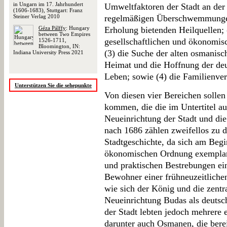
in Ungarn im 17. Jahrhundert
Umweltfaktoren der Stadt an der
(1606-1683), Stuttgart: Franz
Steiner Verlag 2010
regelmäßigen Überschwemmungen 
Géza Pálffy
: Hungary
Erholung bietenden Heilquellen;
between Two Empires
gesellschaftlichen und ökonomis
1526-1711,
Bloomington, IN:
(3) die Suche der alten osmanis
Indiana University Press 2021
Heimat und die Hoffnung der deu
Leben; sowie (4) die Familienve
Unterstützen Sie die sehepunkte
Von diesen vier Bereichen sollen
kommen, die die im Untertitel au
Neueinrichtung der Stadt und die
nach 1686 zählen zweifellos zu 
Stadtgeschichte, da sich am Begi
ökonomischen Ordnung exemplari
und praktischen Bestrebungen ein
Bewohner einer frühneuzeitlichen
wie sich der König und die zentr
Neueinrichtung Budas als deutsch
der Stadt lebten jedoch mehrere 
darunter auch Osmanen, die berei