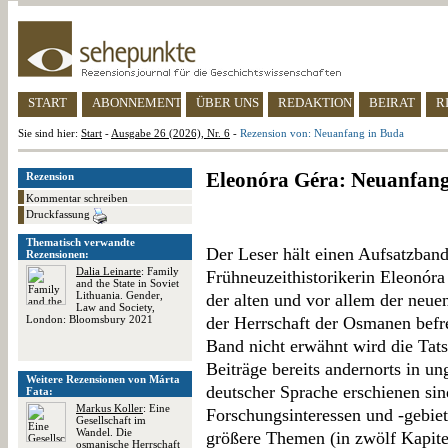
START
ABONNEMENT
ÜBER UNS
REDAKTION
BEIRAT
R
Sie sind hier:
Start
-
Ausgabe 26 (2026), Nr. 6
-
Rezension von: Neuanfang in Buda
Eleonóra Géra: Neuanfang
Rezension
Kommentar schreiben
Druckfassung
Thematisch verwandte
Der Leser hält einen Aufsatzban
Rezensionen:
Dalia Leinarte
: Family
Frühneuzeithistorikerin Eleonór
and the State in Soviet
Lithuania. Gender,
der alten und vor allem der neu
Law and Society,
London: Bloomsbury 2021
der Herrschaft der Osmanen befr
Band nicht erwähnt wird die Tats
Beiträge bereits andernorts in un
Weitere Rezensionen von Márta
deutscher Sprache erschienen sind
Fata:
Markus Koller
: Eine
Forschungsinteressen und -gebiet
Gesellschaft im
Wandel. Die
größere Themen (in zwölf Kapitel
osmanische Herrschaft