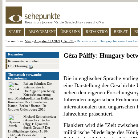
START
ABONNEMENT
ÜBER UNS
REDAKTION
BEIRAT
R
Sie sind hier:
Start
-
Ausgabe 21 (2021), Nr. 7/8
-
Rezension von: Hungary between Two Em
Géza Pálffy: Hungary bet
Rezension
Kommentar schreiben
Druckfassung
Thematisch verwandte
Die in englischer Sprache vorli
Rezensionen:
Fabian Schulze
: Die
eine Darstellung der Geschichte
Reichskreise im
Dreißigjährigen Krieg.
neben den eigenen Forschungserg
Kriegsfinanzierung
und Bündnispolitik im Heiligen
führenden ungarischen Frühneuzei
Römischen Reich deutscher
internationalen und ungarischen 
Nation, Berlin / Boston: De
Gruyter Oldenbourg 2018
Jahrzehnte präsentiert.
Michael Rohrschneider
/
Anuschka Tischer
(Hgg.): Dynamik
Flankiert wird die "Zeit zwische
durch Gewalt? Der
militärische Niederlage des Kön
Dreißigjährige Krieg (1618-
1648) als Faktor der