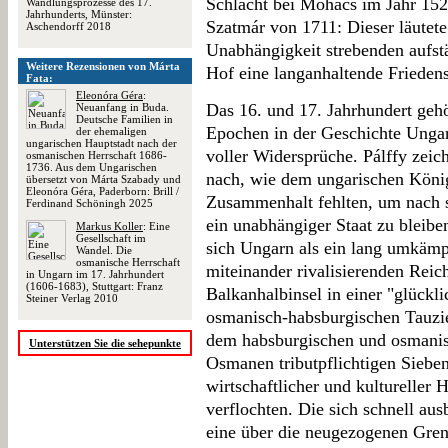
Schlacht bei Mohács im Jahr 152
Wandlungsprozesse des 17.
Jahrhunderts, Münster:
Szatmár von 1711: Dieser läutete
Aschendorff 2018
Unabhängigkeit strebenden aufs
Weitere Rezensionen von Márta
Hof eine langanhaltende Friedens
Fata:
Eleonóra Géra
:
Das 16. und 17. Jahrhundert geh
Neuanfang in Buda.
Deutsche Familien in
Epochen in der Geschichte Ungarn
der ehemaligen
ungarischen Hauptstadt nach der
voller Widersprüche. Pálffy zeic
osmanischen Herrschaft 1686-
1736. Aus dem Ungarischen
nach, wie dem ungarischen König
übersetzt von Márta Szabady und
Eleonóra Géra, Paderborn: Brill /
Zusammenhalt fehlten, um nach 
Ferdinand Schöningh 2025
ein unabhängiger Staat zu bleibe
Markus Koller
: Eine
Gesellschaft im
sich Ungarn als ein lang umkämp
Wandel. Die
osmanische Herrschaft
miteinander rivalisierenden Reic
in Ungarn im 17. Jahrhundert
(1606-1683), Stuttgart: Franz
Balkanhalbinsel in einer "glückl
Steiner Verlag 2010
osmanisch-habsburgischen Tauzie
dem habsburgischen und osmani
Unterstützen Sie die sehepunkte
Osmanen tributpflichtigen Sieben
wirtschaftlicher und kultureller 
verflochten. Die sich schnell a
eine über die neugezogenen Gren