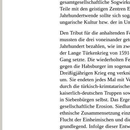
gesamtgesellschaftliche Sogwirkun
Teile mit den geistigen Zentren 
Jahrhundertwende sollte sich soga
ungarische Kultur bzw. der in U
Den Tribut für die anhaltenden F
mussten die drei voneinander get
Jahrhundert bezahlen, wie im zwe
der Lange Türkenkrieg von 1591-
Gang setzte. Die wiederholten F
gegen die Habsburger im sogena
Dreißigjährigen Krieg eng verkn
um. Sie endeten jedes Mal mit V
durch die türkisch-krimtatarisch
kaiserlich-deutschen Truppen so
in Siebenbürgen selbst. Das Erge
gesellschaftliche Erosion. Siedlu
ethnische Zusammensetzung einze
Flucht der Einheimischen und d
grundlegend. Infolge dieser Ent