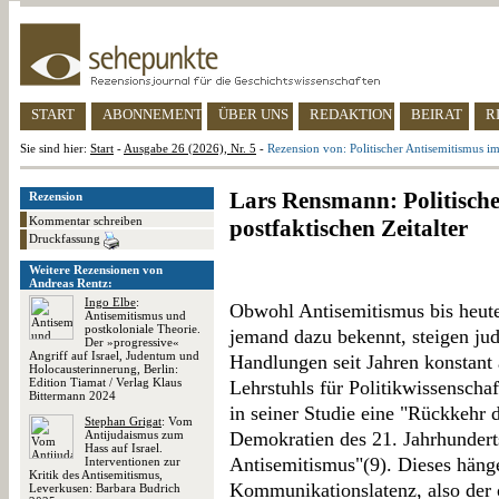
START
ABONNEMENT
ÜBER UNS
REDAKTION
BEIRAT
R
Sie sind hier:
Start
-
Ausgabe 26 (2026), Nr. 5
-
Rezension von: Politischer Antisemitismus im
Lars Rensmann: Politische
Rezension
Kommentar schreiben
postfaktischen Zeitalter
Druckfassung
Weitere Rezensionen von
Andreas Rentz:
Ingo Elbe
:
Obwohl Antisemitismus bis heute 
Antisemitismus und
postkoloniale Theorie.
jemand dazu bekennt, steigen jud
Der »progressive«
Angriff auf Israel, Judentum und
Handlungen seit Jahren konstant
Holocausterinnerung, Berlin:
Edition Tiamat / Verlag Klaus
Lehrstuhls für Politikwissenschaf
Bittermann 2024
in seiner Studie eine "Rückkehr 
Stephan Grigat
: Vom
Antijudaismus zum
Demokratien des 21. Jahrhundert
Hass auf Israel.
Antisemitismus"(9). Dieses hänge
Interventionen zur
Kritik des Antisemitismus,
Kommunikationslatenz, also der 
Leverkusen: Barbara Budrich