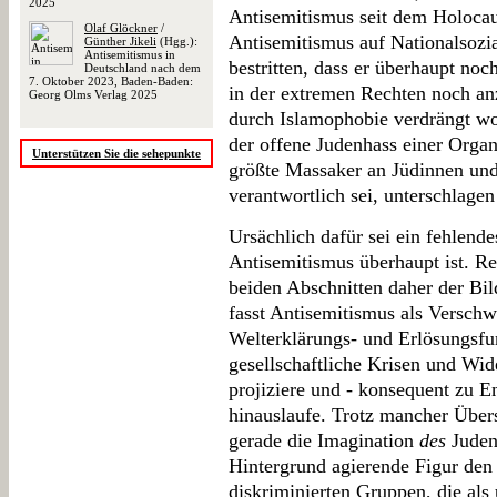
2025
Antisemitismus seit dem Holoca
Olaf Glöckner
/
Antisemitismus auf Nationalsozi
Günther Jikeli
(Hgg.):
Antisemitismus in
bestritten, dass er überhaupt noch 
Deutschland nach dem
7. Oktober 2023, Baden-Baden:
in der extremen Rechten noch an
Georg Olms Verlag 2025
durch Islamophobie verdrängt wor
der offene Judenhass einer Organ
Unterstützen Sie die sehepunkte
größte Massaker an Jüdinnen und
verantwortlich sei, unterschlage
Ursächlich dafür sei ein fehlende
Antisemitismus überhaupt ist. R
beiden Abschnitten daher der Bil
fasst Antisemitismus als Verschw
Welterklärungs- und Erlösungsfun
gesellschaftliche Krisen und Wi
projiziere und - konsequent zu E
hinauslaufe. Trotz mancher Über
gerade die Imagination
des
Juden
Hintergrund agierende Figur den 
diskriminierten Gruppen, die als