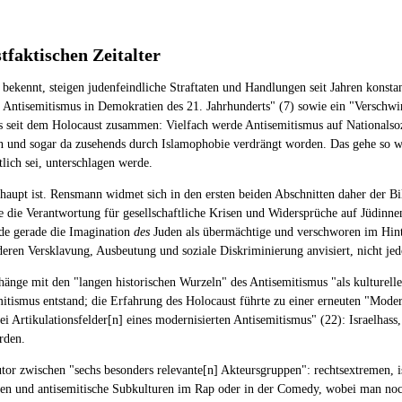
faktischen Zeitalter
bekennt, steigen judenfeindliche Straftaten und Handlungen seit Jahren konsta
hen Antisemitismus in Demokratien des 21. Jahrhunderts" (7) sowie ein "Verschw
s seit dem Holocaust zusammen: Vielfach werde Antisemitismus auf Nationalsoz
ffen und sogar da zusehends durch Islamophobie verdrängt worden. Das gehe so w
lich sei, unterschlagen werde.
rhaupt ist. Rensmann widmet sich in den ersten beiden Abschnitten daher der Bil
 die Verantwortung für gesellschaftliche Krisen und Widersprüche auf Jüdinnen
de gerade die Imagination
des
Juden als übermächtige und verschworen im Hinte
deren Versklavung, Ausbeutung und soziale Diskriminierung anvisiert, nicht jed
hänge mit den "langen historischen Wurzeln" des Antisemitismus "als kulturel
semitismus entstand; die Erfahrung des Holocaust führte zu einer erneuten "Mod
i Artikulationsfelder[n] eines modernisierten Antisemitismus" (22): Israelhas
rden.
utor zwischen "sechs besonders relevante[n] Akteursgruppen": rechtsextremen, 
en und antisemitische Subkulturen im Rap oder in der Comedy, wobei man noch