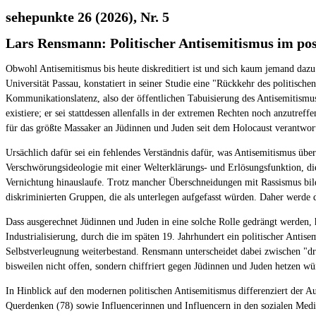
sehepunkte 26 (2026), Nr. 5
Lars Rensmann: Politischer Antisemitismus im post
Obwohl Antisemitismus bis heute diskreditiert ist und sich kaum jemand dazu 
Universität Passau, konstatiert in seiner Studie eine "Rückkehr des politisc
Kommunikationslatenz, also der öffentlichen Tabuisierung des Antisemitismu
existiere; er sei stattdessen allenfalls in der extremen Rechten noch anzutre
für das größte Massaker an Jüdinnen und Juden seit dem Holocaust verantwort
Ursächlich dafür sei ein fehlendes Verständnis dafür, was Antisemitismus übe
Verschwörungsideologie mit einer Welterklärungs- und Erlösungsfunktion, die
Vernichtung hinauslaufe. Trotz mancher Überschneidungen mit Rassismus bil
diskriminierten Gruppen, die als unterlegen aufgefasst würden. Daher werde 
Dass ausgerechnet Jüdinnen und Juden in eine solche Rolle gedrängt werden, 
Industrialisierung, durch die im späten 19. Jahrhundert ein politischer Anti
Selbstverleugnung weiterbestand. Rensmann unterscheidet dabei zwischen "dre
bisweilen nicht offen, sondern chiffriert gegen Jüdinnen und Juden hetzen wü
In Hinblick auf den modernen politischen Antisemitismus differenziert der A
Querdenken (78) sowie Influencerinnen und Influencern in den sozialen Medi