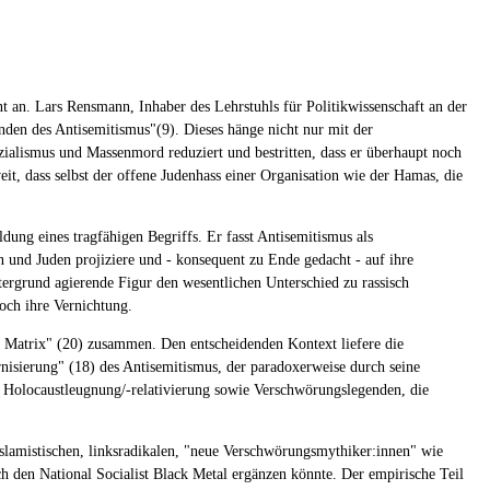
nt an. Lars Rensmann, Inhaber des Lehrstuhls für Politikwissenschaft an der
inden des Antisemitismus"(9). Dieses hänge nicht nur mit der
ialismus und Massenmord reduziert und bestritten, dass er überhaupt noch
eit, dass selbst der offene Judenhass einer Organisation wie der Hamas, die
dung eines tragfähigen Begriffs. Er fasst Antisemitismus als
 und Juden projiziere und - konsequent zu Ende gedacht - auf ihre
rgrund agierende Figur den wesentlichen Unterschied zu rassisch
och ihre Vernichtung.
le Matrix" (20) zusammen. Den entscheidenden Kontext liefere die
ernisierung" (18) des Antisemitismus, der paradoxerweise durch seine
s, Holocaustleugnung/-relativierung sowie Verschwörungslegenden, die
islamistischen, linksradikalen, "neue Verschwörungsmythiker:innen" wie
 den National Socialist Black Metal ergänzen könnte. Der empirische Teil