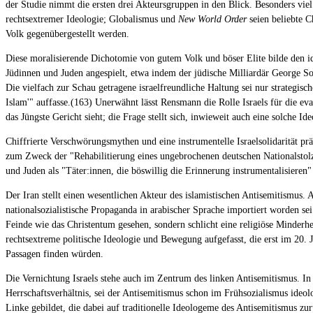
der Studie nimmt die ersten drei Akteursgruppen in den Blick. Besonders vi
rechtsextremer Ideologie; Globalismus und
New World Order
seien beliebte C
Volk gegenübergestellt werden.
Diese moralisierende Dichotomie von gutem Volk und böser Elite bilde den i
Jüdinnen und Juden angespielt, etwa indem der jüdische Milliardär George So
Die vielfach zur Schau getragene israelfreundliche Haltung sei nur strategisch
Islam'" auffasse.(163) Unerwähnt lässt Rensmann die Rolle Israels für die e
das Jüngste Gericht sieht; die Frage stellt sich, inwieweit auch eine solche Id
Chiffrierte Verschwörungsmythen und eine instrumentelle Israelsolidarität pr
zum Zweck der "Rehabilitierung eines ungebrochenen deutschen Nationalstolz
und Juden als "Täter:innen, die böswillig die Erinnerung instrumentalisieren"
Der Iran stellt einen wesentlichen Akteur des islamistischen Antisemitismus.
nationalsozialistische Propaganda in arabischer Sprache importiert worden se
Feinde wie das Christentum gesehen, sondern schlicht eine religiöse Minderhe
rechtsextreme politische Ideologie und Bewegung aufgefasst, die erst im 20. J
Passagen finden würden.
Die Vernichtung Israels stehe auch im Zentrum des linken Antisemitismus. In G
Herrschaftsverhältnis, sei der Antisemitismus schon im Frühsozialismus ideolo
Linke gebildet, die dabei auf traditionelle Ideologeme des Antisemitismus zu