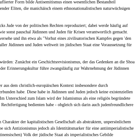
flierter Form bilde Antisemitismus einen wesentlichen Bestandteil
ebender Eliten, die manichäisch einem ethnonationalistischen naturwüchsigen
s Jude von der politischen Rechten reproduziert; dabei werde häufig auf
wie sonst pauschal Jüdinnen und Juden für Krisen verantwortlich gemacht.
n versehe und ihn etwa als "Vorhut eines zivilisatorischen Kampfes gegen 'den
aller Jüdinnen und Juden weltweit im jüdischen Staat eine Voraussetzung für
en würden: Zunächst ein Geschichtsrevisionismus, der das Gedenken an die Shoa
rn der Erinnerungskultur führe zwangsläufig zur Wahrnehmung der Jüdinnen
der aus dem christlich-europäischen Kontext insbesondere durch
verbunden habe. Diese habe in Jüdinnen und Juden jedoch keine existenziellen
 Im Unterschied zum Islam wird der Islamismus als eine religiös begründete
r Rechtfertigung bedienten habe - obgleich sich darin auch judenfreundlichere
n Charakter der kapitalistischen Gesellschaft als abstraktem, unpersönlichem
 sich Antizionismus jedoch als Identitätsmarker für eine antiimperialistische
nensischen) Volk der jüdische Staat als imperialistisches Gebilde