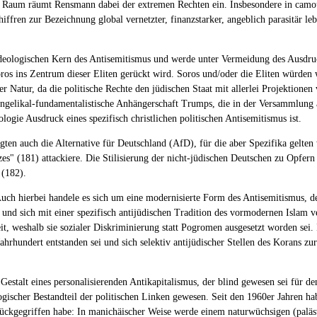
el Raum räumt Rensmann dabei der extremen Rechten ein. Insbesondere in camou
hiffren zur Bezeichnung global vernetzter, finanzstarker, angeblich parasitär l
deologischen Kern des Antisemitismus und werde unter Vermeidung des Ausdruck
ros ins Zentrum dieser Eliten gerückt wird. Soros und/oder die Eliten würden 
er Natur, da die politische Rechte den jüdischen Staat mit allerlei Projektione
vangelikal-fundamentalistische Anhängerschaft Trumps, die in der Versammlung 
eologie Ausdruck eines spezifisch christlichen politischen Antisemitismus ist.
ägten auch die Alternative für Deutschland (AfD), für die aber Spezifika gelt
es" (181) attackiere. Die Stilisierung der nicht-jüdischen Deutschen zu Opfe
 (182).
 Auch hierbei handele es sich um eine modernisierte Form des Antisemitismus, 
i und sich mit einer spezifisch antijüdischen Tradition des vormodernen Islam 
it, weshalb sie sozialer Diskriminierung statt Pogromen ausgesetzt worden sei.
ahrhundert entstanden sei und sich selektiv antijüdischer Stellen des Korans zu
estalt eines personalisierenden Antikapitalismus, der blind gewesen sei für de
gischer Bestandteil der politischen Linken gewesen. Seit den 1960er Jahren habe
rückgegriffen habe: In manichäischer Weise werde einem naturwüchsigen (palästi