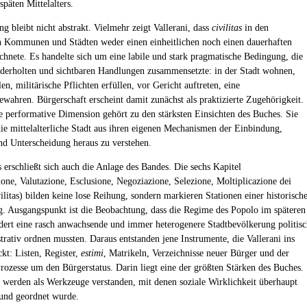
späten Mittelalters.
g bleibt nicht abstrakt. Vielmehr zeigt Vallerani, dass
civilitas
in den
en Kommunen und Städten weder einen einheitlichen noch einen dauerhaften
ichnete. Es handelte sich um eine labile und stark pragmatische Bedingung, die
ederholten und sichtbaren Handlungen zusammensetzte: in der Stadt wohnen,
en, militärische Pflichten erfüllen, vor Gericht auftreten, eine
wahren. Bürgerschaft erscheint damit zunächst als praktizierte Zugehörigkeit.
e performative Dimension gehört zu den stärksten Einsichten des Buches. Sie
 die mittelalterliche Stadt aus ihren eigenen Mechanismen der Einbindung,
nd Unterscheidung heraus zu verstehen.
s erschließt sich auch die Anlage des Bandes. Die sechs Kapitel
ione, Valutazione, Esclusione, Negoziazione, Selezione, Moltiplicazione dei
ivilitas) bilden keine lose Reihung, sondern markieren Stationen einer historisch
. Ausgangspunkt ist die Beobachtung, dass die Regime des Popolo im späteren
dert eine rasch anwachsende und immer heterogenere Stadtbevölkerung politis
trativ ordnen mussten. Daraus entstanden jene Instrumente, die Vallerani ins
kt: Listen, Register,
estimi
, Matrikeln, Verzeichnisse neuer Bürger und der
Prozesse um den Bürgerstatus. Darin liegt eine der größten Stärken des Buches.
 werden als Werkzeuge verstanden, mit denen soziale Wirklichkeit überhaupt
t und geordnet wurde.