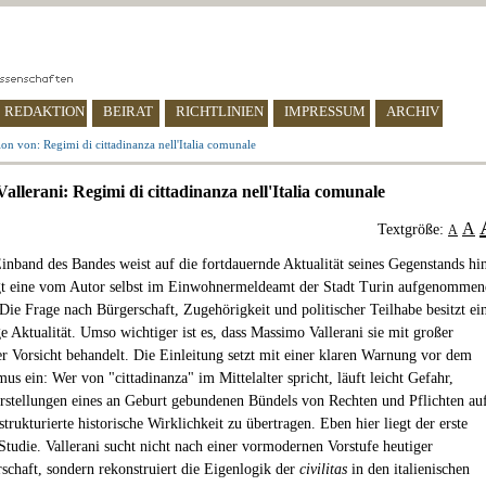
REDAKTION
BEIRAT
RICHTLINIEN
IMPRESSUM
ARCHIV
on von: Regimi di cittadinanza nell'Italia comunale
allerani: Regimi di cittadinanza nell'Italia comunale
A
Textgröße:
A
inband des Bandes weist auf die fortdauernde Aktualität seines Gegenstands hi
gt eine vom Autor selbst im Einwohnermeldeamt der Stadt Turin aufgenommen
 Die Frage nach Bürgerschaft, Zugehörigkeit und politischer Teilhabe besitzt ei
e Aktualität. Umso wichtiger ist es, dass Massimo Vallerani sie mit großer
r Vorsicht behandelt. Die Einleitung setzt mit einer klaren Warnung vor dem
s ein: Wer von "cittadinanza" im Mittelalter spricht, läuft leicht Gefahr,
stellungen eines an Geburt gebundenen Bündels von Rechten und Pflichten au
strukturierte historische Wirklichkeit zu übertragen. Eben hier liegt der erste
Studie. Vallerani sucht nicht nach einer vormodernen Vorstufe heutiger
rschaft, sondern rekonstruiert die Eigenlogik der
civilitas
in den italienischen