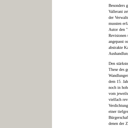
Besonders g
Vallerani z
der Verwalt
mussten erfa
Autor den "
Revisionen 
angepasst o
abstrakte Ka
Aushandlun
Den stärkste
These des g
Wandlungen
dem 15. Jah
noch in hoh
vom jeweils
vielfach rev
Verdichtung
einer tiefg
Bürgerschaf
denen der Z