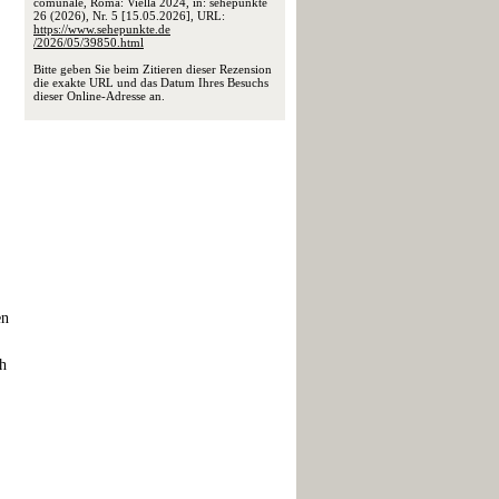
comunale, Roma: Viella 2024, in: sehepunkte
26 (2026), Nr. 5 [15.05.2026], URL:
https://www.sehepunkte.de
/2026/05/39850.html
Bitte geben Sie beim Zitieren dieser Rezension
die exakte URL und das Datum Ihres Besuchs
dieser Online-Adresse an.
en
ch