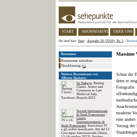
START
ABONNEMENT
ÜBER UNS
Sie sind hier:
Start
-
Ausgabe 26 (2026), Nr. 5
-
Rezensi
Massimo V
Rezension
Kommentar schreiben
Druckfassung
Weitere Rezensionen von
Schon der E
Alberto Spataro:
denn er zei
So Nakaya
: Raising
Claims. Justice and
Fotografie.
Commune in Late
offenkundig
Medieval Italy,
Turnhout: Brepols 2022
methodische
Anachronismu
Società Internazionale
moderne Vor
di Studi Francescani
/
Centro
eine anders 
Interuniversitario di
Studi Francescani
: Innocenzo IV
Vorzug der 
e gli ordini mendicanti. Atti del LI
Staatsbürge
Convegno internazionale (Assisi,
12-14 ottobre 2023), Spoleto: