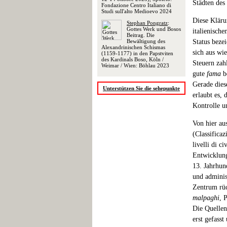
Städten des 
Fondazione Centro Italiano di
Studi sull'alto Medioevo 2024
Diese Klärun
Stephan Pongratz
:
Gottes Werk und Bosos
italienisch
Beitrag. Die
Bewältigung des
Status beze
Alexandrinischen Schismas
sich aus wi
(1159-1177) in den Papstviten
des Kardinals Boso, Köln /
Steuern zahl
Weimar / Wien: Böhlau 2023
gute
fama
be
Gerade dies
Unterstützen Sie die sehepunkte
erlaubt es,
Kontrolle u
Von hier au
(Classificaz
livelli di c
Entwicklung
13. Jahrhun
und adminis
Zentrum rüc
malpaghi
, 
Die Quellen
erst gefass