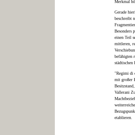
Merkmal höh
Gerade hieri
beschreibt n
Fragmentier
Besonders p
einen Teil s
mittleren, r
Verschiebun
befähigten
städtischen
"Regimi di c
mit großer 
Besitzstand
Vallerani Z
Machtbezieh
weiterreich
Bezugspunkt
etablieren.