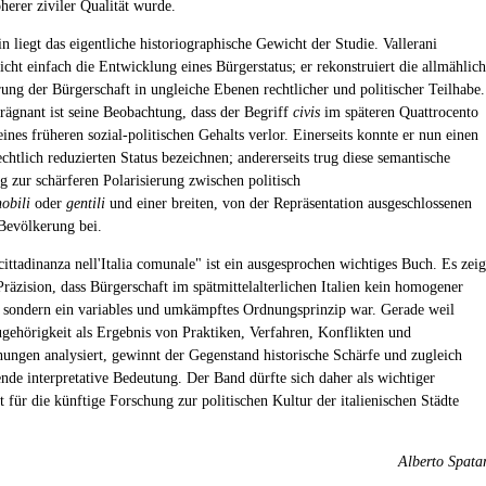
erer ziviler Qualität wurde.
n liegt das eigentliche historiographische Gewicht der Studie. Vallerani
icht einfach die Entwicklung eines Bürgerstatus; er rekonstruiert die allmählic
ung der Bürgerschaft in ungleiche Ebenen rechtlicher und politischer Teilhabe.
rägnant ist seine Beobachtung, dass der Begriff
civis
im späteren Quattrocento
eines früheren sozial-politischen Gehalts verlor. Einerseits konnte er nun einen
echtlich reduzierten Status bezeichnen; andererseits trug diese semantische
g zur schärferen Polarisierung zwischen politisch
nobili
oder
gentili
und einer breiten, von der Repräsentation ausgeschlossenen
 Bevölkerung bei.
ittadinanza nell'Italia comunale" ist ein ausgesprochen wichtiges Buch. Es zeig
Präzision, dass Bürgerschaft im spätmittelalterlichen Italien kein homogener
, sondern ein variables und umkämpftes Ordnungsprinzip war. Gerade weil
ugehörigkeit als Ergebnis von Praktiken, Verfahren, Konflikten und
ungen analysiert, gewinnt der Gegenstand historische Schärfe und zugleich
ende interpretative Bedeutung. Der Band dürfte sich daher als wichtiger
 für die künftige Forschung zur politischen Kultur der italienischen Städte
Alberto Spata