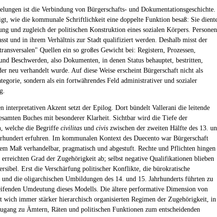
elungen ist die Verbindung von Bürgerschafts- und Dokumentationsgeschichte.
eigt, wie die kommunale Schriftlichkeit eine doppelte Funktion besaß: Sie dient
ung und zugleich der politischen Konstruktion eines sozialen Körpers. Personen
sst und in ihrem Verhältnis zur Stadt qualifiziert werden. Deshalb misst der
transversalen" Quellen ein so großes Gewicht bei: Registern, Prozessen,
und Beschwerden, also Dokumenten, in denen Status behauptet, bestritten,
der neu verhandelt wurde. Auf diese Weise erscheint Bürgerschaft nicht als
tegorie, sondern als ein fortwährendes Feld administrativer und sozialer
g.
n interpretativen Akzent setzt der Epilog. Dort bündelt Vallerani die leitende
esamten Buches mit besonderer Klarheit. Sichtbar wird die Tiefe der
, welche die Begriffe
civilitas
und
civis
zwischen der zweiten Hälfte des 13. u
rhundert erfuhren. Im kommunalen Kontext des Duecento war Bürgerschaft
em Maß verhandelbar, pragmatisch und abgestuft. Rechte und Pflichten hingen
 erreichten Grad der Zugehörigkeit ab; selbst negative Qualifikationen blieben
ersibel. Erst die Verschärfung politischer Konflikte, die bürokratische
 und die oligarchischen Umbildungen des 14. und 15. Jahrhunderts führten zu
reifenden Umdeutung dieses Modells. Die ältere performative Dimension von
t wich immer stärker hierarchisch organisierten Regimen der Zugehörigkeit, in
ugang zu Ämtern, Räten und politischen Funktionen zum entscheidenden