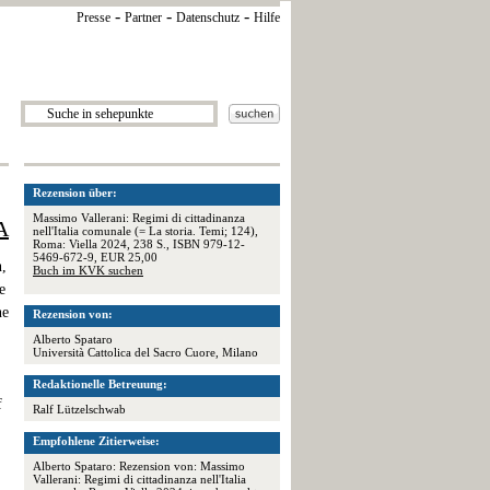
-
-
-
Presse
Partner
Datenschutz
Hilfe
Rezension über:
Massimo Vallerani: Regimi di cittadinanza
A
nell'Italia comunale (= La storia. Temi; 124),
Roma: Viella 2024, 238 S., ISBN 979-12-
5469-672-9, EUR 25,00
n,
Buch im KVK suchen
e
ne
Rezension von:
Alberto Spataro
Università Cattolica del Sacro Cuore, Milano
Redaktionelle Betreuung:
f
Ralf Lützelschwab
Empfohlene Zitierweise:
Alberto Spataro: Rezension von: Massimo
Vallerani: Regimi di cittadinanza nell'Italia