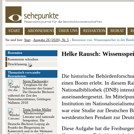
START
ABONNEMENT
ÜBER UNS
REDAKTION
BEIRAT
R
Sie sind hier:
Start
-
Ausgabe 26 (2026), Nr. 5
-
Rezension von: Wissensspeicher in der Bund
Helke Rausch: Wissensspei
Rezension
Kommentar schreiben
Druckfassung
Thematisch verwandte
Die historische Behördenforschu
Rezensionen:
Sören Flachowsky
:
einen Boom erlebt. In diesem Ra
"Zeughaus für die
Schwerter des Geistes".
Nationalbibliothek (DNB) intensi
Die Deutsche Bücherei
während der Zeit des
auseinandergesetzt. Im Mittelpun
Nationalsozialismus, Göttingen:
Institution im Nationalsozialism
Wallstein 2018
war eine Studie zur Deutschen B
Tonia Sophie Müller
:
"Minderwertige"
westdeutschen Pendant zur Deuts
Literatur und nationale
Integration. Die
Deutsche Bücherei Leipzig als
Diese Aufgabe hat die Freiburge
Projekt des Bürgertums im
Kaiserreich und in der Weimarer