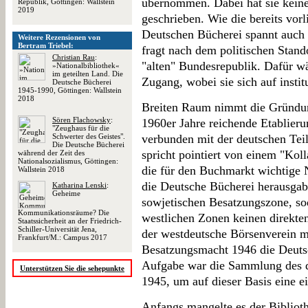
übernommen. Dabei hat sie kein
Republik, Göttingen: Wallstein
2019
geschrieben. Wie die bereits vor
Deutschen Bücherei spannt auch 
Weitere Rezensionen von
Bertram Triebel:
fragt nach dem politischen Stand
Christian Rau
:
"alten" Bundesrepublik. Dafür w
»Nationalbibliothek«
im geteilten Land. Die
Zugang, wobei sie sich auf insti
Deutsche Bücherei
1945-1990, Göttingen: Wallstein
2018
Breiten Raum nimmt die Gründung
Sören Flachowsky
:
1960er Jahre reichende Etablierun
"Zeughaus für die
Schwerter des Geistes".
verbunden mit der deutschen Tei
Die Deutsche Bücherei
spricht pointiert von einem "Kol
während der Zeit des
Nationalsozialismus, Göttingen:
die für den Buchmarkt wichtige Na
Wallstein 2018
die Deutsche Bücherei herausgab.
Katharina Lenski
:
Geheime
sowjetischen Besatzungszone, so
Kommunikationsräume? Die
westlichen Zonen keinen direkten 
Staatssicherheit an der Friedrich-
Schiller-Universität Jena,
der westdeutsche Börsenverein 
Frankfurt/M.: Campus 2017
Besatzungsmacht 1946 die Deutsc
Aufgabe war die Sammlung des d
Unterstützen Sie die sehepunkte
1945, um auf dieser Basis eine ei
Anfangs mangelte es der Biblioth