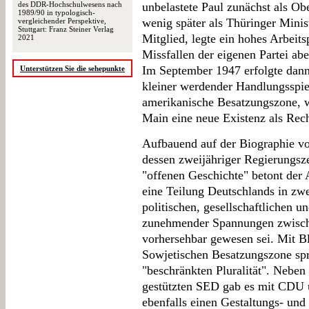
des DDR-Hochschulwesens nach
unbelastete Paul zunächst als O
1989/90 in typologisch-
wenig später als Thüringer Minis
vergleichender Perspektive,
Stuttgart: Franz Steiner Verlag
Mitglied, legte ein hohes Arbeit
2021
Missfallen der eigenen Partei ab
Im September 1947 erfolgte dan
Unterstützen Sie die sehepunkte
kleiner werdender Handlungsspie
amerikanische Besatzungszone, wo
Main eine neue Existenz als Rech
Aufbauend auf der Biographie von
dessen zweijähriger Regierungsze
"offenen Geschichte" betont der 
eine Teilung Deutschlands in zwe
politischen, gesellschaftlichen u
zunehmender Spannungen zwische
vorhersehbar gewesen sei. Mit Bli
Sowjetischen Besatzungszone spri
"beschränkten Pluralität". Nebe
gestützten SED gab es mit CDU u
ebenfalls einen Gestaltungs- un