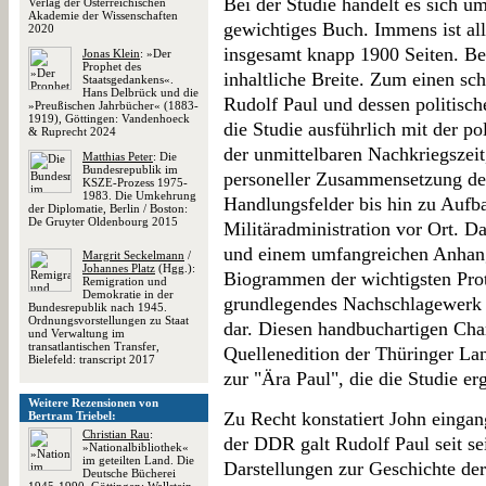
Bei der Studie handelt es sich u
Verlag der Österreichischen
Akademie der Wissenschaften
gewichtiges Buch. Immens ist al
2020
insgesamt knapp 1900 Seiten. Be
Jonas Klein
: »Der
Prophet des
inhaltliche Breite. Zum einen sch
Staatsgedankens«.
Hans Delbrück und die
Rudolf Paul und dessen politisc
»Preußischen Jahrbücher« (1883-
1919), Göttingen: Vandenhoeck
die Studie ausführlich mit der p
& Ruprecht 2024
der unmittelbaren Nachkriegszei
Matthias Peter
: Die
Bundesrepublik im
personeller Zusammensetzung de
KSZE-Prozess 1975-
1983. Die Umkehrung
Handlungsfelder bis hin zu Aufb
der Diplomatie, Berlin / Boston:
De Gruyter Oldenbourg 2015
Militäradministration vor Ort. D
und einem umfangreichen Anhang 
Margrit Seckelmann
/
Johannes Platz
(Hgg.):
Biogrammen der wichtigsten Prota
Remigration und
Demokratie in der
grundlegendes Nachschlagewerk 
Bundesrepublik nach 1945.
Ordnungsvorstellungen zu Staat
dar. Diesen handbuchartigen Chara
und Verwaltung im
transatlantischen Transfer,
Quellenedition der Thüringer Lan
Bielefeld: transcript 2017
zur "Ära Paul", die die Studie er
Weitere Rezensionen von
Zu Recht konstatiert John eingan
Bertram Triebel:
Christian Rau
:
der DDR galt Rudolf Paul seit se
»Nationalbibliothek«
im geteilten Land. Die
Darstellungen zur Geschichte der
Deutsche Bücherei