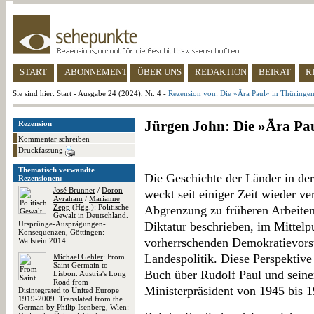
START
ABONNEMENT
ÜBER UNS
REDAKTION
BEIRAT
R
Sie sind hier:
Start
-
Ausgabe 24 (2024), Nr. 4
-
Rezension von: Die »Ära Paul« in Thüringe
Jürgen John: Die »Ära Pau
Rezension
Kommentar schreiben
Druckfassung
Thematisch verwandte
Die Geschichte der Länder in de
Rezensionen:
José Brunner
/
Doron
weckt seit einiger Zeit wieder ve
Avraham
/
Marianne
Zepp
(Hgg.): Politische
Abgrenzung zu früheren Arbeiten
Gewalt in Deutschland.
Ursprünge-Ausprägungen-
Diktatur beschrieben, im Mittelp
Konsequenzen, Göttingen:
vorherrschenden Demokratievorst
Wallstein 2014
Landespolitik. Diese Perspektiv
Michael Gehler
: From
Saint Germain to
Buch über Rudolf Paul und sein
Lisbon. Austria's Long
Road from
Ministerpräsident von 1945 bis 1
Disintegrated to United Europe
1919-2009. Translated from the
German by Philip Isenberg, Wien: