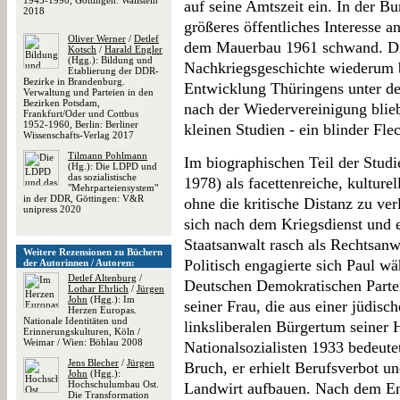
1945-1990, Göttingen: Wallstein
auf seine Amtszeit ein. In der B
2018
größeres öffentliches Interesse a
Oliver Werner
/
Detlef
dem Mauerbau 1961 schwand. Die
Kotsch
/
Harald Engler
(Hgg.): Bildung und
Nachkriegsgeschichte wiederum b
Etablierung der DDR-
Bezirke in Brandenburg.
Entwicklung Thüringens unter de
Verwaltung und Parteien in den
Bezirken Potsdam,
nach der Wiedervereinigung blie
Frankfurt/Oder und Cottbus
1952-1960, Berlin: Berliner
kleinen Studien - ein blinder Fle
Wissenschafts-Verlag 2017
Tilmann Pohlmann
Im biographischen Teil der Studi
(Hg.): Die LDPD und
das sozialistische
1978) als facettenreiche, kulturel
"Mehrparteiensystem"
in der DDR, Göttingen: V&R
ohne die kritische Distanz zu ver
unipress 2020
sich nach dem Kriegsdienst und e
Staatsanwalt rasch als Rechtsan
Weitere Rezensionen zu Büchern
Politisch engagierte sich Paul w
der Autorinnen / Autoren:
Detlef Altenburg
/
Deutschen Demokratischen Part
Lothar Ehrlich
/
Jürgen
John
(Hgg.): Im
seiner Frau, die aus einer jüdis
Herzen Europas.
Nationale Identitäten und
linksliberalen Bürgertum seiner
Erinnerungskulturen, Köln /
Weimar / Wien: Böhlau 2008
Nationalsozialisten 1933 bedeutet
Jens Blecher
/
Jürgen
Bruch, er erhielt Berufsverbot un
John
(Hgg.):
Hochschulumbau Ost.
Landwirt aufbauen. Nach dem E
Die Transformation