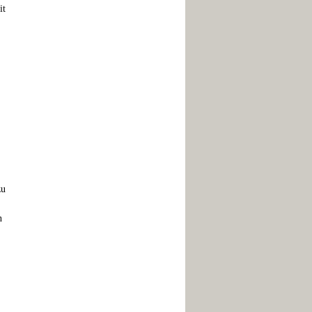
it
zu
n