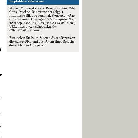
Empfohlene Zitierweise:
Miriam Montag-Erlwein: Rezension von: Peter
Geiss / Michael Rohrschneider (Hgg.):
Historische Bildung regional. Konzepte - Orte
- Institutionen, Göttingen: V&R unipress 2025,
in: sehepunkte 26 (2026), Nr. 3 [15.03.2026],
URL:
https://www.sehepunkte.de
/2026/03/40650.html
Bitte geben Sie beim Zitieren dieser Rezension
die exakte URL und das Datum Ihres Besuchs
dieser Online-Adresse an.
n
en
s
,
g
e
r