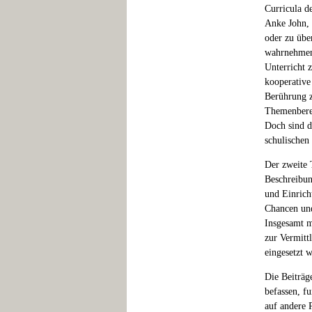
Curricula d
Anke John, 
oder zu übe
wahrnehmen,
Unterricht 
kooperative
Berührung z
Themenberei
Doch sind d
schulischen 
Der zweite T
Beschreibun
und Einrich
Chancen und
Insgesamt m
zur Vermitt
eingesetzt 
Die Beiträg
befassen, f
auf andere 