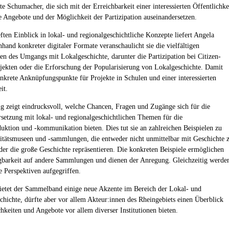
e Schumacher, die sich mit der Erreichbarkeit einer interessierten Öffentlichke
le Angebote und der Möglichkeit der Partizipation auseinandersetzen.
ften Einblick in lokal- und regionalgeschichtliche Konzepte liefert Angela
hand konkreter digitaler Formate veranschaulicht sie die vielfältigen
en des Umgangs mit Lokalgeschichte, darunter die Partizipation bei Citizen-
jekten oder die Erforschung der Popularisierung von Lokalgeschichte. Damit
konkrete Anknüpfungspunkte für Projekte in Schulen und einer interessierten
it.
 zeigt eindrucksvoll, welche Chancen, Fragen und Zugänge sich für die
setzung mit lokal- und regionalgeschichtlichen Themen für die
uktion und -kommunikation bieten. Dies tut sie an zahlreichen Beispielen zu
itätsmuseen und -sammlungen, die entweder nicht unmittelbar mit Geschichte 
der die große Geschichte repräsentieren. Die konkreten Beispiele ermöglichen
gbarkeit auf andere Sammlungen und dienen der Anregung. Gleichzeitig werde
e Perspektiven aufgegriffen.
ietet der Sammelband einige neue Akzente im Bereich der Lokal- und
chichte, dürfte aber vor allem Akteur:innen des Rheingebiets einen Überblick
hkeiten und Angebote vor allem diverser Institutionen bieten.