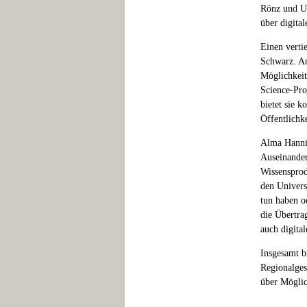
Rönz und Ut
über digita
Einen vertie
Schwarz. An
Möglichkeit
Science-Pro
bietet sie 
Öffentlichke
Alma Hannig
Auseinander
Wissensprod
den Univers
tun haben o
die Übertra
auch digital
Insgesamt b
Regionalges
über Möglic