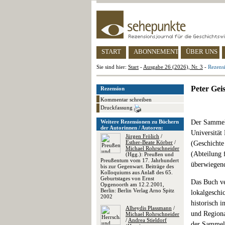
START
ABONNEMENT
ÜBER UNS
Sie sind hier:
Start
-
Ausgabe 26 (2026), Nr. 3
-
Rezensi
Peter Gei
Rezension
Kommentar schreiben
Druckfassung
Weitere Rezensionen zu Büchern
Der Sammelb
der Autorinnen / Autoren:
Universität
Jürgen Frölich
/
Esther-Beate Körber
/
(Geschichte
Michael Rohrschneider
(Abteilung 
(Hgg.): Preußen und
Preußentum vom 17. Jahrhundert
überwiegend
bis zur Gegenwart. Beiträge des
Kolloquiums aus Anlaß des 65.
Geburtstages von Ernst
Das Buch ve
Opgenoorth am 12.2.2001,
Berlin: Berlin Verlag Arno Spitz
lokalgeschi
2002
historisch 
Alheydis Plassmann
/
und Regiona
Michael Rohrschneider
/
Andrea Stieldorf
der Sammel