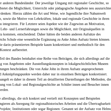
er anderen Bundesländer. Der jeweilige Umgang mit regionaler Geschichte, so
bietet die Möglichkeit, Unterricht oder pädagogische Angebote neu auszurichte
rdenken. Hierzu zählen die Art und Weise, wie Jugendliche ihre Nahumwelt
 sowie die Motive von Lehrkräften, lokale und regionale Geschichte in ihren
zu integrieren. Für Letztere seien Aspekte wie der Zugewinn an Motivation,
 Lehr- und Lernerfahrungen sowie die Möglichkeit, mit Originalquellen in
u kommen, entscheidend. Daher hätten die beiden anderen Aufsätze des
chs Schule eine wesentliche Ergänzung zu Anke Johns Aufsatz bieten können.
ie darin präsentierten Beispiele kaum konkretisiert und methodisch für den
Kontext aufbereitet.
eil des Bandes beinhaltet eine Reihe von Beiträgen, die sich allerdings auf die
g von Angeboten oder Ausstellungskonzepten in lokalgeschichtlichen Museen
tungen beschränken. Die von Anke John in ihrem Aufsatz angesprochenen
 Anknüpfungspunkte werden daher nur in einzelnen Beiträgen konkretisiert.
angelt es daher in diesem Teil an detaillierten Darstellungen der Methoden, die
lung von Lokal- und Regionalgeschichte an Schüler:innen und Besucher:innen
werden.
e allerdings, die sich konkret und vertieft mit Konzepten und Beispielen
ungieren als Anregung für regionalhistorisches Arbeiten und die Übertragbarkeit
Projekte, Institutionen oder sogar Regionen. Genannt sei der Aufsatz von Helm