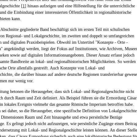
lgeschichte [
1
] hinaus aufzeigen und eine Hilfestellung für die unterrichtliche
nd die Einbindung einer interessierten Öffentlichkeit in regionalhistorische
bieten kann.
Abschnitte gegliederte Band beschäftigt sich im ersten Teil mit schulischen
on Regional- und Lokalgeschichte, im zweiten und doppelt so umfangreichen
n und digitalen Praxisbeispielen. Obwohl im Untertitel "Konzepte - Orte -
en" angekündigt werden, liegt der Fokus auf Institutionen, wie Archiven, Musee
heken sowie auf digitalen Informationsangeboten. Dieser Ansatz erfasst jedoch
esamte Bandbreite an lokal- und regionalhistorischen Möglichkeiten. So werden
ische Orte allenfalls gestreift. Auch Konzepte von Lokal- und
chichte, die darüber hinaus auf andere deutsche Regionen transferierbar gewes
men nur wenig vor.
eitung betonen die Herausgeber, dass sich Lokal- und Regionalgeschichte nicht
ich durch Raum und Zeit definiert. Als Beispiel führen sie die Ermordung Cäsar
 ein lokales Ereignis vielmehr das gesamte Römische Imperium betroffen habe.
 sei daher, so die Herausgeber, eine spezifische Definition von Lokalgeschichte
e Dimensionen Raum und Zeit hinausgehe und etwa persönliche Bezüge
ige. Es gelingt jedoch nicht aufzuzeigen, wie persönliche Zugänge einen Beitra
ndersetzung mit Lokal- und Regionalgeschichte leisten können. An dieser Stell
ken, dass Cäsars Ermordung sicherlich auch eine lokalhistorische Bedeutung fü