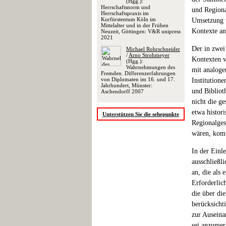
(Hgg.):
Herrschaftsnorm und
und Regiona
Herrschaftspraxis im
Kurfürstentum Köln im
Umsetzung u
Mittelalter und in der Frühen
Kontexte an
Neuzeit, Göttingen: V&R unipress
2021
Der in zwei 
Michael Rohrschneider
/
Arno Strohmeyer
Kontexten v
(Hgg.):
Wahrnehmungen des
mit analoge
Fremden. Differenzerfahrungen
von Diplomaten im 16. und 17.
Institution
Jahrhundert, Münster:
und Bibliot
Aschendorff 2007
nicht die g
etwa histor
Unterstützen Sie die sehepunkte
Regionalges
wären, kom
In der Einl
ausschließl
an, die als
Erforderlich
die über di
berücksicht
zur Auseina
sei anzumer