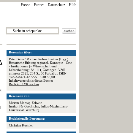
-
-
-
Presse
Partner
Datenschutz
Hilfe
Rezension über:
Peter Geiss / Michael Rohrschneider (Hgg.):
A
Historische Bildung regional. Konzepte - Orte
- Institutionen (= Wissenschaft und
Lehrerbildung; Bd. 11), Göttingen: V&R
unipress 2025, 284 S., 30 Farbabb., ISBN
978-3-8471-1872-5 , EUR 55,00
Inhaltsverzeichnis dieses Buches
Buch im KVK suchen
d
Rezension von:
Miriam Montag-Erlwein
Institut für Geschichte, Julius-Maximilians-
d
Universität, Würzburg
Redaktionelle Betreuung:
Christian Kuchler