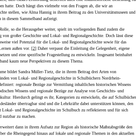
om hatte. Doch hängt dies vielmehr von den Fragen ab, die wir an
chte stellen, wie Alma Hannig in ihrem Beitrag zu den Universitätsmuseen und
 in diesem Sammelband aufzeigt.
Rolle, so die Herausgeber weiter, spielt im vorliegenden Band zudem die
 von großer Geschichte und Lokal- und Regionalgeschichte. Doch lässt diese
weise viel Potenzial für die Lokal- und Regionalgeschichte sowie für das
 Lernen außen vor. [
2
] Daher verpasst die Einleitung die Gelegenheit, eigene
setzen und eine spezifische Fragestellung zu entwickeln. Insgesamt beinhaltet
band kaum neue Perspektiven zu diesem Thema.
me bildet Sandra Müller-Tietz, die in ihrem Beitrag drei Arten von
änden von Lokal- und Regionalgeschichte in Schulbüchern Nordrhein-
definiert: regionale Bezüge zur Vermittlung inhaltlichen historischen Wissens
dischen Wissens und regionale Bezüge zur Analyse von Geschichts- und
kultur. Hierdurch gelingt es ihr, Kategorien zu entwickeln, die auf Schulbüche
desländer übertragbar sind und die Lehrkräfte dabei unterstützen können, den
Lokal- und Regionalgeschichte im Schulbuch zu reflektieren und für sich
d nutzbar zu machen.
rweitert dann in ihrem Aufsatz zur Region als historische Maßstabsgröße den
über die Rheingegend hinaus auf lokale und regionale Themen in den aktuellen