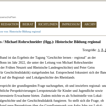
REDAKTION
BEIRAT
RICHTLINIEN
IMPRESSUM
ARCHIV
on von: Historische Bildung regional
ss / Michael Rohrschneider (Hgg.): Historische Bildung regional
A
Textgröße:
A
and ist das Ergebnis der Tagung "Geschichte lernen - regional" an der
 Bonn im Jahr 2022, die unter der Leitung von Michael Rohrschneider
 der Frühen Neuzeit und Rheinische Landesgeschichte) und Peter Geiss
für Geschichtsdidaktik) stattgefunden hat. Entsprechend fokussiert sich der Ban
 auf die Regional- und Lokalgeschichte des Rheinlands.
rspricht der grundlegenden Frage nachzugehen, ob und inwiefern regional- un
chtliche Perspektivierungen Lernpotenziale für Kinder und Jugendliche sowie
interessierte Erwachsene bieten. Zudem möchte es als Schnittstelle von Lokal-
lgeschichte und der Geschichtsdidaktik fungieren. So stellt sich die Frage, ob
band neue Perspektiven über das Grundlagenwerk von Anke John zur Lokal-