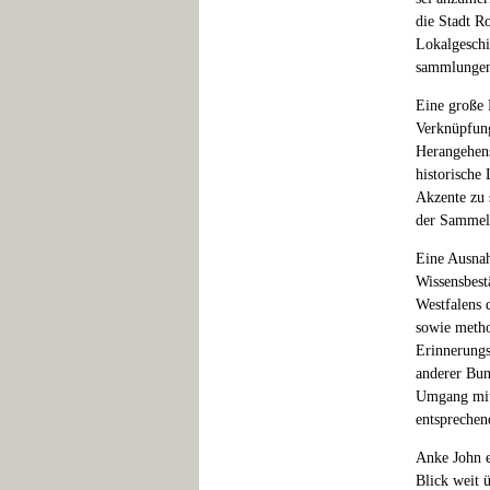
die Stadt R
Lokalgeschi
sammlungen
Eine große 
Verknüpfung
Herangehens
historische
Akzente zu 
der Sammel
Eine Ausnah
Wissensbest
Westfalens 
sowie metho
Erinnerungs
anderer Bun
Umgang mit 
entsprechen
Anke John e
Blick weit 