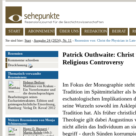
START
ABONNEMENT
ÜBER UNS
REDAKTION
BEIRAT
R
Sie sind hier:
Start
-
Ausgabe 24 (2024), Nr. 11
-
Rezension von: Christ the Physician in Lat
Patrick Outhwaite: Christ
Rezension
Kommentar schreiben
Religious Controversy
Druckfassung
Thematisch verwandte
Rezensionen:
Helmut Beifuss
:
Im Fokus der Monographie steht
Matthäus von Krakau -
Ein Vorreformator und
Tradition im Spätmittelalter als 
die deutschsprachigen
Bearbeitungen seines
eschatologischen Implikationen 
Eucharistietraktates. Edition und
geistesgeschichtliche Einordnung,
seine Wurzeln sowohl im Asklepio
Hamburg: Verlag Dr. Kovač 2012
Tradition hat. Als früher christli
Theologie gilt dabei Augustinus 
Weitere Rezensionen von Monja
Schünemann:
nicht allein das Individuum an s
Hugo O. Bizzarri
/
Martin Rohde
(éds.):
begriff - durch Sünden korrumpi