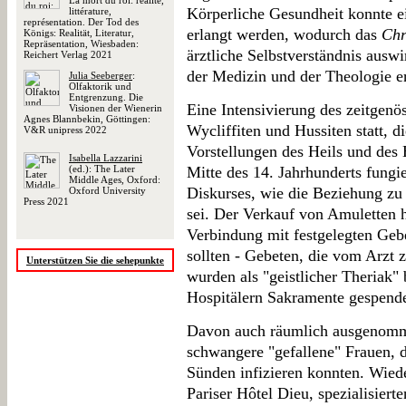
La mort du roi: réalité,
Körperliche Gesundheit konnte e
littérature,
représentation. Der Tod des
erlangt werden, wodurch das
Chr
Königs: Realität, Literatur,
Repräsentation, Wiesbaden:
ärztliche Selbstverständnis ausw
Reichert Verlag 2021
der Medizin und der Theologie e
Julia Seeberger
:
Olfaktorik und
Entgrenzung. Die
Eine Intensivierung des zeitgenö
Visionen der Wienerin
Agnes Blannbekin, Göttingen:
Wycliffiten und Hussiten statt, d
V&R unipress 2022
Vorstellungen des Heils und des H
Isabella Lazzarini
(ed.): The Later
Mitte des 14. Jahrhunderts fungie
Middle Ages, Oxford:
Diskurses, wie die Beziehung zu 
Oxford University
Press 2021
sei. Der Verkauf von Amuletten h
Verbindung mit festgelegten Gebe
sollten - Gebeten, die vom Arzt
Unterstützen Sie die sehepunkte
wurden als "geistlicher Theriak" 
Hospitälern Sakramente gespend
Davon auch räumlich ausgenomm
schwangere "gefallene" Frauen, d
Sünden infizieren konnten. Wied
Pariser Hôtel Dieu, spezialisiert