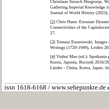
Christiaan Snouck Hurgronje, Wa
Gathering Imperial Knowledge in
Journal of World History (2023),
[
2
] Chris Hann: Eurasian Dynami
Connectivities of the Capitalocen
27.
[
3
] Tomasz Ewertowski: Images o
Writings (1720-1949), Leiden 20
[
4
] Yinhui Mao (ed.): Spotkania 
Korea, Japonia. Rocznik 2016/20
Länder - China, Korea, Japan. 
issn 1618-6168 / www.sehepunkte.de