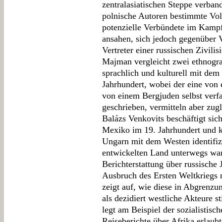
zentralasiatischen Steppe verban
polnische Autoren bestimmte Vo
potenzielle Verbündete im Kamp
ansahen, sich jedoch gegenüber V
Vertreter einer russischen Zivili
Majman vergleicht zwei ethnogra
sprachlich und kulturell mit de
Jahrhundert, wobei der eine von
von einem Bergjuden selbst verf
geschrieben, vermitteln aber zugl
Balázs Venkovits beschäftigt sic
Mexiko im 19. Jahrhundert und 
Ungarn mit dem Westen identifizi
entwickelten Land unterwegs ware
Berichterstattung über russische 
Ausbruch des Ersten Weltkriegs 
zeigt auf, wie diese in Abgrenz
als dezidiert westliche Akteure s
legt am Beispiel der sozialistisc
Reiseberichte über Afrika erlaub