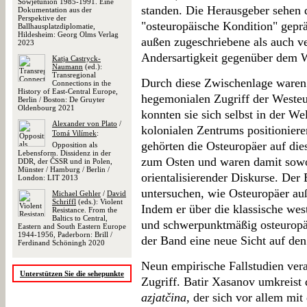
Sowjetunion 1985-1991. Eine
standen. Die Herausgeber sehen 
Dokumentation aus der
Perspektive der
"osteuropäische Kondition" gepr
Ballhausplatzdiplomatie,
Hildesheim: Georg Olms Verlag
außen zugeschriebene als auch ve
2023
Andersartigkeit gegenüber dem 
Katja Castryck-
Naumann
(ed.):
Transregional
Durch diese Zwischenlage waren 
Connections in the
History of East-Central Europe,
hegemonialen Zugriff der Westeu
Berlin / Boston: De Gruyter
Oldenbourg 2021
konnten sie sich selbst in der We
Alexander von Plato
/
kolonialen Zentrums positioniere
Tomá Vilímek
:
gehörten die Osteuropäer auf di
Opposition als
Lebensform. Dissidenz in der
zum Osten und waren damit sowo
DDR, der ČSSR und in Polen,
Münster / Hamburg / Berlin /
orientalisierender Diskurse. Der
London: LIT 2013
untersuchen, wie Osteuropäer au
Michael Gehler
/
David
Schriffl
(eds.): Violent
Indem er über die klassische wes
Resistance. From the
Baltics to Central,
und schwerpunktmäßig osteuropäi
Eastern and South Eastern Europe
1944-1956, Paderborn: Brill /
der Band eine neue Sicht auf den
Ferdinand Schöningh 2020
Neun empirische Fallstudien ver
Unterstützen Sie die sehepunkte
Zugriff. Batir Xasanov umkreist 
azjatčina
, der sich vor allem mit