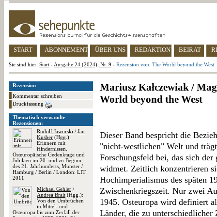
START
ABONNEMENT
ÜBER UNS
REDAKTION
BEIRAT
R
Sie sind hier:
Start
-
Ausgabe 24 (2024), Nr. 9
-
Rezension von: The World beyond the West
Mariusz Kałczewiak / Mag
Rezension
Kommentar schreiben
World beyond the West
Druckfassung
Thematisch verwandte
Rezensionen:
Rudolf Jaworski
/
Jan
Dieser Band bespricht die Bezie
Kusber
(Hgg.):
Erinnern mit
"nicht-westlichen" Welt und trä
Hindernissen.
Osteuropäische Gedenktage und
Forschungsfeld bei, das sich der
Jubiläen im 20. und zu Beginn
des 21. Jahrhunderts, Münster /
widmet. Zeitlich konzentrieren si
Hamburg / Berlin / London: LIT
2011
Hochimperialismus des späten 19
Michael Gehler
/
Zwischenkriegszeit. Nur zwei A
Andrea Brait
(Hgg.):
1945. Osteuropa wird definiert 
Von den Umbrüchen
in Mittel- und
Länder, die zu unterschiedlicher 
Osteuropa bis zum Zerfall der