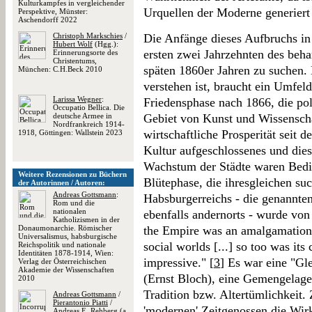
Kulturkampfes in vergleichender
Urquellen der Moderne generiert
Perspektive, Münster:
Aschendorff 2022
Christoph Markschies
/
Die Anfänge dieses Aufbruchs in
Hubert Wolf
(Hgg.):
ersten zwei Jahrzehnten des beha
Erinnerungsorte des
Christentums,
späten 1860er Jahren zu suchen.
München: C.H.Beck 2010
verstehen ist, braucht ein Umfeld
Larissa Wegner
:
Friedensphase nach 1866, die poli
Occupatio Bellica. Die
deutsche Armee in
Gebiet von Kunst und Wissenscha
Nordfrankreich 1914-
wirtschaftliche Prosperität seit 
1918, Göttingen: Wallstein 2023
Kultur aufgeschlossenes und die
Wachstum der Städte waren Bedin
Weitere Rezensionen zu Büchern
Blütephase, die ihresgleichen suc
der Autorinnen / Autoren:
Andreas Gottsmann
:
Habsburgerreichs - die genannte
Rom und die
nationalen
ebenfalls andernorts - wurde von
Katholizismen in der
Donaumonarchie. Römischer
the Empire was an amalgamation o
Universalismus, habsburgische
social worlds [...] so too was its 
Reichspolitik und nationale
Identitäten 1878-1914, Wien:
impressive." [
3
] Es war eine "Gle
Verlag der Österreichischen
Akademie der Wissenschaften
(Ernst Bloch), eine Gemengelage
2010
Tradition bzw. Altertümlichkeit.
Andreas Gottsmann
/
Pierantonio Piatti
/
'modernen' Zeitgenossen die Wir
Andreas E. Rehberg
(a