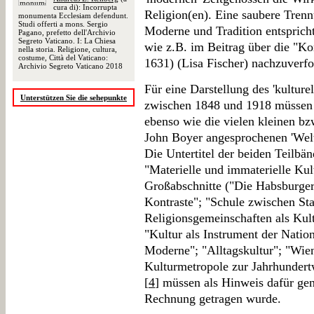
cura di): Incorrupta
Religion(en). Eine saubere Tren
monumenta Ecclesiam defendunt.
Studi offerti a mons. Sergio
Moderne und Tradition entspricht 
Pagano, prefetto dell'Archivio
Segreto Vaticano. I: La Chiesa
wie z.B. im Beitrag über die "Ko
nella storia. Religione, cultura,
costume, Città del Vaticano:
1631) (Lisa Fischer) nachzuverfol
Archivio Segreto Vaticano 2018
Für eine Darstellung des 'kultur
Unterstützen Sie die sehepunkte
zwischen 1848 und 1918 müssen 
ebenso wie die vielen kleinen bz
John Boyer angesprochenen 'Welt
Die Untertitel der beiden Teilbän
"Materielle und immaterielle Kul
Großabschnitte ("Die Habsburger
Kontraste"; "Schule zwischen Sta
Religionsgemeinschaften als Kult
"Kultur als Instrument der Nation
Moderne"; "Alltagskultur"; "Wien
Kulturmetropole zur Jahrhundert
[
4
] müssen als Hinweis dafür ge
Rechnung getragen wurde.