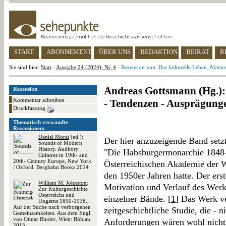
START
ABONNEMENT
ÜBER UNS
REDAKTION
BEIRAT
R
Sie sind hier:
Start
-
Ausgabe 24 (2024), Nr. 4
-
Rezension von: Das kulturelle Leben. Akteu
Andreas Gottsmann (Hg.): 
Rezension
Kommentar schreiben
- Tendenzen - Ausprägung
Druckfassung
Thematisch verwandte
Rezensionen:
Daniel Morat
(ed.):
Der hier anzuzeigende Band setz
Sounds of Modern
History. Auditory
"Die Habsburgermonarchie 1848-
Cultures in 19th- and
20th- Century Europe, New York
Österreichischen Akademie der W
/ Oxford: Berghahn Books 2014
den 1950er Jahren hatte. Der ers
William M. Johnston
:
Motivation und Verlauf des Werks
Zur Kulturgeschichte
Österreichs und
einzelner Bände. [
1
] Das Werk ve
Ungarns 1890-1938.
Auf der Suche nach verborgenen
zeitgeschichtliche Studie, die - n
Gemeinsamkeiten. Aus dem Engl.
von Otmar Binder, Wien: Böhlau
Anforderungen wären wohl nicht
2015