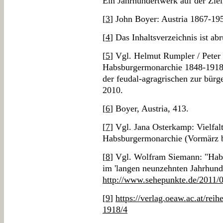
Ein Jahrhundertwerk auf der Zie
[
3
] John Boyer: Austria 1867-19
[
4
] Das Inhaltsverzeichnis ist ab
[
5
] Vgl. Helmut Rumpler / Peter
Habsburgermonarchie 1848-1918.
der feudal-agragrischen zur bürge
2010.
[
6
] Boyer, Austria, 413.
[
7
] Vgl. Jana Osterkamp: Vielfal
Habsburgermonarchie (Vormärz b
[
8
] Vgl. Wolfram Siemann: "Hab
im 'langen neunzehnten Jahrhunde
http://www.sehepunkte.de/2011/
[
9
]
https://verlag.oeaw.ac.at/rei
1918/4