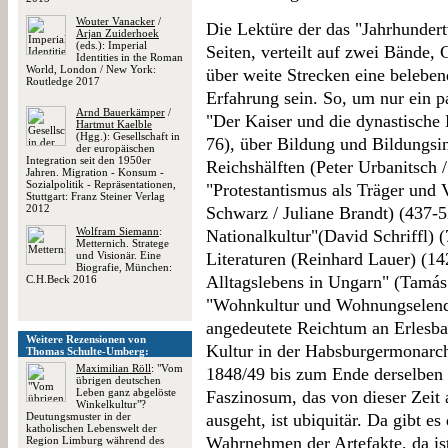
Wouter Vanacker
/
Die Lektüre der das "Jahrhunder
Arjan Zuiderhoek
(eds.): Imperial
Seiten, verteilt auf zwei Bände
Identities in the Roman
World, London / New York:
über weite Strecken eine beleben
Routledge 2017
Erfahrung sein. So, um nur ein p
Arnd Bauerkämper
/
"Der Kaiser und die dynastische 
Hartmut Kaelble
(Hgg.): Gesellschaft in
76), über Bildung und Bildungsin
der europäischen
Integration seit den 1950er
Reichshälften (Peter Urbanitsch 
Jahren. Migration - Konsum -
Sozialpolitik - Repräsentationen,
"Protestantismus als Träger und 
Stuttgart: Franz Steiner Verlag
2012
Schwarz / Juliane Brandt) (437-
Wolfram Siemann
:
Nationalkultur"(David Schriffl) 
Metternich. Stratege
und Visionär. Eine
Literaturen (Reinhard Lauer) (14
Biografie, München:
Alltagslebens in Ungarn" (Tamá
C.H.Beck 2016
"Wohnkultur und Wohnungselend"
angedeutete Reichtum an Erlesba
Weitere Rezensionen von
Kultur in der Habsburgermonarch
Thomas Schulte-Umberg:
Maximilian Röll
: "Vom
1848/49 bis zum Ende derselben 
übrigen deutschen
Leben ganz abgelöste
Faszinosum, das von dieser Zeit 
Winkelkultur"?
Deutungsmuster in der
ausgeht, ist ubiquitär. Da gibt e
katholischen Lebenswelt der
Wahrnehmen der Artefakte, da ist
Region Limburg während des