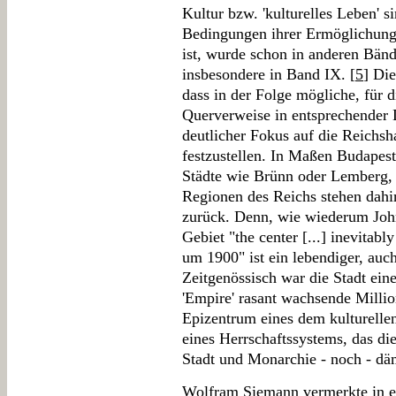
Kultur bzw. 'kulturelles Leben' 
Bedingungen ihrer Ermöglichung 
ist, wurde schon in anderen Bänd
insbesondere in Band IX. [
5
] Di
dass in der Folge mögliche, für 
Querverweise in entsprechender D
deutlicher Fokus auf die Reichs
festzustellen. In Maßen Budapest
Städte wie Brünn oder Lemberg, 
Regionen des Reichs stehen dahin
zurück. Denn, wie wiederum John
Gebiet "the center [...] inevitably
um 1900" ist ein lebendiger, au
Zeitgenössisch war die Stadt ei
'Empire' rasant wachsende Milli
Epizentrum eines dem kulturelle
eines Herrschaftssystems, das die
Stadt und Monarchie - noch - dä
Wolfram Siemann vermerkte in e