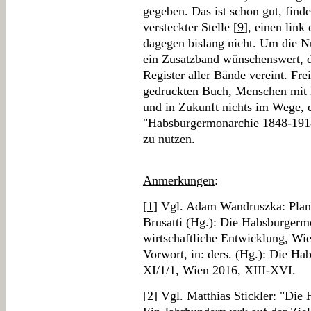
gegeben. Das ist schon gut, find
versteckter Stelle [
9
], einen link
dagegen bislang nicht. Um die Nu
ein Zusatzband wünschenswert, d
Register aller Bände vereint. Fr
gedruckten Buch, Menschen mit E
und in Zukunft nichts im Wege, 
"Habsburgermonarchie 1848-1918
zu nutzen.
Anmerkungen
:
[
1
] Vgl. Adam Wandruszka: Planu
Brusatti (Hg.): Die Habsburgerm
wirtschaftliche Entwicklung, Wi
Vorwort, in: ders. (Hg.): Die H
XI/1/1, Wien 2016, XIII-XVI.
[
2
] Vgl. Matthias Stickler: "Di