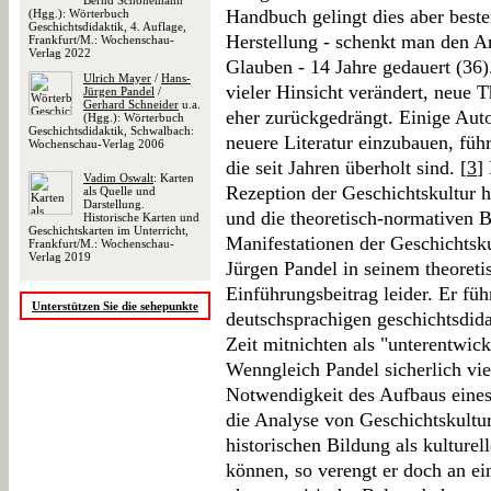
Bernd Schönemann
Handbuch gelingt dies aber beste
(Hgg.): Wörterbuch
Geschichtsdidaktik, 4. Auflage,
Herstellung - schenkt man den A
Frankfurt/M.: Wochenschau-
Verlag 2022
Glauben - 14 Jahre gedauert (36).
Ulrich Mayer
/
Hans-
vieler Hinsicht verändert, neue
Jürgen Pandel
/
Gerhard Schneider
u.a.
eher zurückgedrängt. Einige Auto
(Hgg.): Wörterbuch
Geschichtsdidaktik, Schwalbach:
neuere Literatur einzubauen, fü
Wochenschau-Verlag 2006
die seit Jahren überholt sind. [
3
]
Vadim Oswalt
: Karten
Rezeption der Geschichtskultur h
als Quelle und
Darstellung.
und die theoretisch-normativen B
Historische Karten und
Geschichtskarten im Unterricht,
Manifestationen der Geschichtsku
Frankfurt/M.: Wochenschau-
Verlag 2019
Jürgen Pandel in seinem theoreti
Einführungsbeitrag leider. Er fü
Unterstützen Sie die sehepunkte
deutschsprachigen geschichtsdida
Zeit mitnichten als "unterentwick
Wenngleich Pandel sicherlich viel
Notwendigkeit des Aufbaus eines 
die Analyse von Geschichtskultu
historischen Bildung als kulturel
können, so verengt er doch an ein