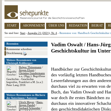
START
ABONNEMENT
ÜBER UNS
REDAKTION
BEIRAT
R
Sie sind hier:
Start
-
Ausgabe 21 (2021), Nr. 4
-
Rezension von: Handbuch Geschichtskultur i
Vadim Oswalt / Hans-Jürg
Rezension
Kommentar schreiben
Geschichtskultur im Unter
Druckfassung
Weitere Rezensionen von
Christoph Kühberger:
Holger Thünemann
/
Handbücher zur Geschichtskultur
Jürgen Elvert
/
Christine Gundermann
des vorläufig letzten Handbuche
u.a. (Hgg.): Begriffene
Geschichte - Geschichte
Leseerfahrungen aus den anderen
begreifen, Frankfurt a.M. [u.a.]:
Peter Lang 2016
durchaus viel zu erwarten von d
Buch, das Vadim Oswalt und Han
Weitere Rezensionen zu Büchern
war doch ihr erstes Bändchen z
der Autorinnen / Autoren:
Ulrich Mayer
/
Hans-
durchaus ein innovativer Schach
Jürgen Pandel
/
Gerhard Schneider
/
den geschichtsdidaktischen Disku