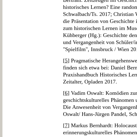
Bertram: Zeitzeugen im Geschicht
historisches Lernen? Eine randomi
Schwalbach/Ts. 2017; Christian 
die Präsentation von Geschichte
zum historischen Lernen im Mus
Kühberger (Hg.): Geschichte d
und Vergangenheit von Schüler/i
"Spielfilm", Innsbruck / Wien 20
[
5
] Pragmatische Herangehensweis
finden sich etwa bei: Daniel Ber
Praxishandbuch Historisches Ler
Zeitalter, Opladen 2017.
[
6
] Vadim Oswalt: Komödien zum
geschichtskulturelles Phänomen u
Die Anwesenheit von Vergangenh
Oswalt/ Hans-Jürgen Pandel, Sc
[
7
] Markus Bernhardt: Holocaust
erinnerungskulturelles Phänomen,