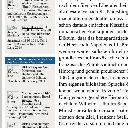
Winfried Baumgart
nach dem Sieg der Liberalen bei
(Hgg.): Richard von
Kühlmann. Memoiren
als Gesandter nach St. Petersbu
und politische Korrespondenz
1904-1918, Berlin: Duncker &
macht allerdings deutlich, dass 
Humblot 2024
schon damals einfachen Klassifi
Walter Rauscher
: Die
fragile Großmacht. Die
romantischer Frankophiler, noch
Donaumonarchie und
Diktum, dass das bonapartistisch
die europäische
Staatenwelt 1866-1914, Teil 1
der Herrschaft Napoleons III. Pr
und 2, Bruxelles [u.a.]: Peter
Lang 2014
weniger war er zu haben für ein 
grundiertes antifranzösisches Fei
Weitere Rezensionen zu Büchern
der Autorinnen / Autoren:
französische Politik vielmehr nü
Ulrich Lappenküper
:
Hintergrund genuin preußischer
Mitterrand und
Deutschland. Die
1860 begründete er dies in einem
enträtselte Sphinx,
München: Oldenbourg 2011
ihm eigenen bildhaften Sprache 
könne, wenn einem 16 von 64 Fel
Michael Jonas
/
Ulrich
Und genauso gestaltete Bismarck
Lappenküper
/
Bernd
Wegner
(Hgg.):
nachdem Wilhelm I. ihn im Sept
Stabilität durch
Gleichgewicht? Balance of Power
Ministerpräsidenten ernannt hat
im internationalen System der
Neuzeit, Paderborn: Ferdinand
dienten dem Ziel, Preußens Stel
Schöningh 2015
Österreichs zu stärken und eine
Ulrich Lappenküper
:
Die Außenpolitik der