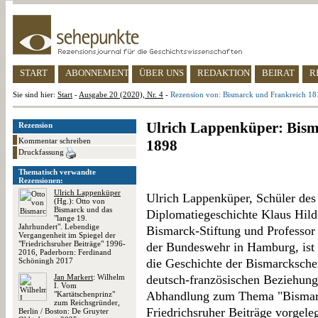
START
ABONNEMENT
ÜBER UNS
REDAKTION
BEIRAT
R
Sie sind hier:
Start
-
Ausgabe 20 (2020), Nr. 4
-
Rezension von: Bismarck und Frankreich 18
Ulrich Lappenküper: Bism
Rezension
Kommentar schreiben
1898
Druckfassung
Thematisch verwandte
Rezensionen:
Ulrich Lappenküper
Ulrich Lappenküper, Schüler des 
(Hg.): Otto von
Bismarck und das
Diplomatiegeschichte Klaus Hild
"lange 19.
Jahrhundert". Lebendige
Bismarck-Stiftung und Professor
Vergangenheit im Spiegel der
"Friedrichsruher Beiträge" 1996-
der Bundeswehr in Hamburg, ist 
2016, Paderborn: Ferdinand
Schöningh 2017
die Geschichte der Bismarckschen
Jan Markert
: Wilhelm
deutsch-französischen Beziehunge
I. Vom
Abhandlung zum Thema "Bismarc
"Kartätschenprinz"
zum Reichsgründer,
Friedrichsruher Beiträge vorgeleg
Berlin / Boston: De Gruyter