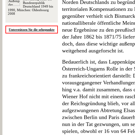
Norden Deutschlands zu begründ
Bundesrepublik
Deutschland 1949 bis
territorialen Kompensationen zu
1990, München: Oldenbourg
2008
gegenüber verhielt sich Bismarc
nationalliberale öffentliche Mei
neue Ergebnisse zu den preußisc
Unterstützen Sie die sehepunkte
der Jahre 1862 bis 1871/75 liefer
doch, dass diese wichtige außenp
weitgehend ausgeforscht ist.
Bedauerlich ist, dass Lappenküpe
Österreich-Ungarns Rolle in der
zu frankreichorientiert darstellt
vorausgegangener Verhandlungen m
hing v.a. damit zusammen, dass 
Wiener Hof nicht mit einem rasc
der Reichsgründung blieb, vor al
aufgezwungenen Abtretung Elsass
zwischen Berlin und Paris dauerh
nun in der Tat gezwungen, um se
spielen, obwohl er 16 von 64 Feld