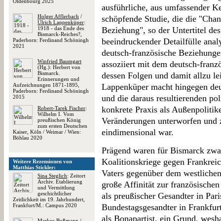
Oldenbourg 2025
ausführliche, aus umfassender Ke
Holger Afflerbach
/
schöpfende Studie, die die "Cha
Ulrich Lappenküper
:
1918 - das Ende des
Beziehung", so der Untertitel des
Bismarck-Reiches?,
beeindruckender Detailfülle anal
Paderborn: Ferdinand Schöningh
2021
deutsch-französische Beziehunge
Winfried Baumgart
assoziiert mit dem deutsch-fran
(Hg.): Herbert von
Bismarck.
dessen Folgen und damit allzu le
Erinnerungen und
Aufzeichnungen 1871-1895,
Lappenküper macht hingegen deut
Paderborn: Ferdinand Schöningh
und die daraus resultierenden po
2015
konkrete Praxis als Außenpolitik
Robert-Tarek Fischer
:
Wilhelm I. Vom
Veränderungen unterworfen und 
preußischen König
zum ersten Deutschen
eindimensional war.
Kaiser, Köln / Weimar / Wien:
Böhlau 2020
Prägend waren für Bismarck zwar 
Koalitionskriege gegen Frankreic
Weitere Rezensionen von
Matthias Stickler:
Vaters gegenüber dem westlichen
Sina Steglich
: Zeitort
Archiv. Etablierung
große Affinität zur französischen 
und Vermittlung
geschichtlicher
als preußischer Gesandter in Pari
Zeitlichkeit im 19. Jahrhundert,
Frankfurt/M.: Campus 2020
Bundestagsgesandter in Frankfurt
als Bonapartist, ein Grund, wes
Markus Bußmann
/