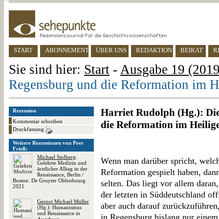
START
ABONNEMENT
ÜBER UNS
REDAKTION
BEIRAT
R
Sie sind hier:
Start
-
Ausgabe 19 (2019)
Regensburg und die Reformation im H
Harriet Rudolph (Hg.): Di
Rezension
Kommentar schreiben
die Reformation im Heili
Druckfassung
Weitere Rezensionen von Peer
Frieß:
Michael Stolberg
:
Wenn man darüber spricht, welch
Gelehrte Medizin und
ärztlicher Alltag in der
Reformation gespielt haben, dan
Renaissance, Berlin /
Boston: De Gruyter Oldenbourg
selten. Das liegt vor allem daran,
2021
der letzten in Süddeutschland off
Gernot Michael Müller
aber auch darauf zurückzuführen
(Hg.): Humanismus
und Renaissance in
in Regensburg bislang nur einem