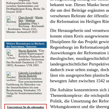
Augsburg.
Kulturgeschichte einer Stadt
bekannt war. Dieses Manko besei
zwischen Spätmittelalter und
Dreißigjährigem Krieg, Berlin: De
die um drei Beiträge ergänzten 
Gruyter 2010
versehenen Referate der öffentli
Claus Arnold
/
Martin
Belz
/
Matthias
die Reformation im Heiligen Röm
Schnettger
(Hgg.):
Reichstag - Reichsstadt
- Konfession. Worms 1521,
Die Herausgeberin und verantwort
Münster: Aschendorff 2023
konnte einen Kreis ausgewiesener
Disziplinen für das Projekt gew
Weitere Rezensionen zu Büchern
Regensburgs im Reformationsjahr
der Autorinnen / Autoren:
Harriet Rudolph
: "Eine
Auswirkungen der Reformation inn
gelinde Regierungsart".
Peinliche Strafjustiz im
theologischer, musikgeschichtlich
geistlichen Territorium.
Das Hochstift Osnabrück (1716-
landesgeschichtlicher Perspektive
1803), Konstanz: UVK 2001
dadurch zwar selten zutage, doch
Gabriele Lingelbach
/
lässt ein ausgesprochen plastisc
Harriet Rudolph
:
Geschichte studieren.
bewegten Jahre zwischen 1542 u
Eine praxisorientierte
Einführung für Historiker von
der Immatrikulation bis zum
Die Aufsätze konzentrieren sich 
Berufseinstieg, Wiesbaden: VS
Verlag für Sozialwissenschaften
Themenkomplexe: die reichspolit
2005
Politik, die Umsetzung der Refo
Wirkungskontext und die überreg
Unterstützen Sie die sehepunkte