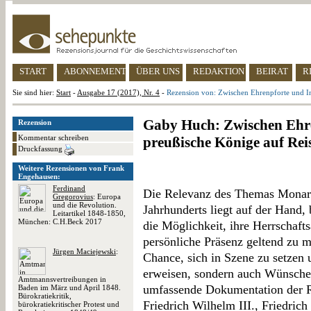
START
ABONNEMENT
ÜBER UNS
REDAKTION
BEIRAT
R
Sie sind hier:
Start
-
Ausgabe 17 (2017), Nr. 4
-
Rezension von: Zwischen Ehrenpforte und In
Gaby Huch: Zwischen Ehre
Rezension
Kommentar schreiben
preußische Könige auf Rei
Druckfassung
Weitere Rezensionen von Frank
Engehausen:
Ferdinand
Die Relevanz des Themas Monarch
Gregorovius
: Europa
und die Revolution.
Jahrhunderts liegt auf der Hand
Leitartikel 1848-1850,
München: C.H.Beck 2017
die Möglichkeit, ihre Herrschaft
persönliche Präsenz geltend zu 
Jürgen Maciejewski
:
Chance, sich in Szene zu setzen
erweisen, sondern auch Wünsche 
Amtmannsvertreibungen in
umfassende Dokumentation der Re
Baden im März und April 1848.
Bürokratiekritik,
Friedrich Wilhelm III., Friedric
bürokratiekritischer Protest und