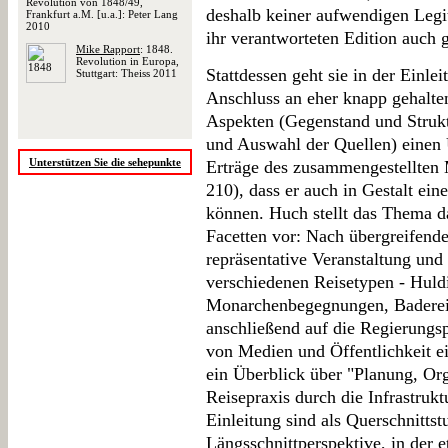
Revolution von 1848/49,
deshalb keiner aufwendigen Legi
Frankfurt a.M. [u.a.]: Peter Lang
2010
ihr verantworteten Edition auch g
Mike Rapport
: 1848.
Revolution in Europa,
Stattdessen geht sie in der Einle
Stuttgart: Theiss 2011
Anschluss an eher knapp gehalt
Aspekten (Gegenstand und Strukt
und Auswahl der Quellen) einen 
Unterstützen Sie die sehepunkte
Erträge des zusammengestellten M
210), dass er auch in Gestalt ei
können. Huch stellt das Thema da
Facetten vor: Nach übergreifend
repräsentative Veranstaltung und 
verschiedenen Reisetypen - Huld
Monarchenbegegnungen, Badereis
anschließend auf die Regierungs
von Medien und Öffentlichkeit ei
ein Überblick über "Planung, Or
Reisepraxis durch die Infrastrukt
Einleitung sind als Querschnittst
Längsschnittperspektive, in der 