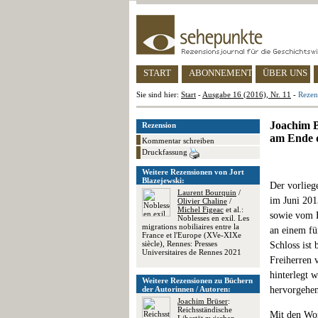
START
ABONNEMENT
ÜBER UNS
Sie sind hier:
Start
-
Ausgabe 16 (2016), Nr. 11
-
Rezen
Joachim B
Rezension
am Ende d
Kommentar schreiben
Druckfassung
Weitere Rezensionen von Jort
Blazejewski:
Der vorlieg
Laurent Bourquin
/
im Juni 201
Olivier Chaline
/
Michel Figeac
et al.:
sowie vom H
Noblesses en exil. Les
migrations nobiliaires entre la
an einem fü
France et l'Europe (XVe-XIXe
siècle), Rennes: Presses
Schloss ist
Universitaires de Rennes 2021
Freiherren 
hinterlegt 
Weitere Rezensionen zu Büchern
der Autorinnen / Autoren:
hervorgehe
Joachim Brüser
:
Reichsständische
Mit den Wor