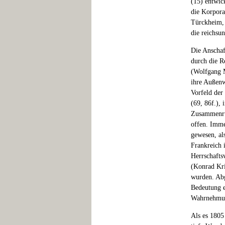
(15) entwick
die Korpora
Türckheim, 
die reichsun
Die Anschaf
durch die R
(Wolfgang M
ihre Außenw
Vorfeld der
(69, 86f.),
Zusammenrüc
offen. Imme
gewesen, al
Frankreich 
Herrschaftsv
(Konrad Kri
wurden. Abg
Bedeutung e
Wahrnehmung
Als es 1805