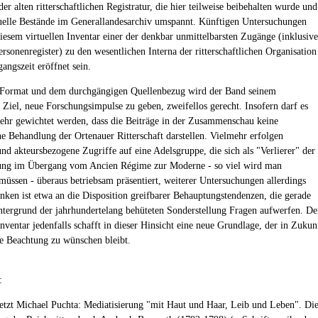
er alten ritterschaftlichen Registratur, die hier teilweise beibehalten wurde und
uelle Bestände im Generallandesarchiv umspannt. Künftigen Untersuchungen
diesem virtuellen Inventar einer der denkbar unmittelbarsten Zugänge (inklusive
rsonenregister) zu den wesentlichen Interna der ritterschaftlichen Organisation
angszeit eröffnet sein.
 Format und dem durchgängigen Quellenbezug wird der Band seinem
 Ziel, neue Forschungsimpulse zu geben, zweifellos gerecht. Insofern darf es
 sehr gewichtet werden, dass die Beiträge in der Zusammenschau keine
he Behandlung der Ortenauer Ritterschaft darstellen. Vielmehr erfolgen
und akteursbezogene Zugriffe auf eine Adelsgruppe, die sich als "Verlierer" der
rung im Übergang vom Ancien Régime zur Moderne - so viel wird man
 müssen - überaus betriebsam präsentiert, weiterer Untersuchungen allerdings
enken ist etwa an die Disposition greifbarer Behauptungstendenzen, die gerade
tergrund der jahrhundertelang behüteten Sonderstellung Fragen aufwerfen. De
nventar jedenfalls schafft in dieser Hinsicht eine neue Grundlage, der in Zukun
te Beachtung zu wünschen bleibt.
:
letzt Michael Puchta: Mediatisierung "mit Haut und Haar, Leib und Leben". Di