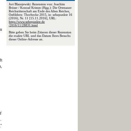
Jort Blazejewski: Rezension von: Joachim
Brüser / Konrad Krimm (Hgg.): Die Ortenauer
Reichsritterschaft am Ende des Alten Reiches,
Ostfildern: Thorbecke 2015, in: sehepunkte 16
(2016), Nr. 11 [15.11.2016], URL:
https://www.sehepunkte.de
/2016/11/28831.html
zu
Bitte geben Sie beim Zitieren dieser Rezension
die exakte URL und das Datum Ihres Besuchs
dieser Online-Adresse an.
ft
n,
f
.
g"