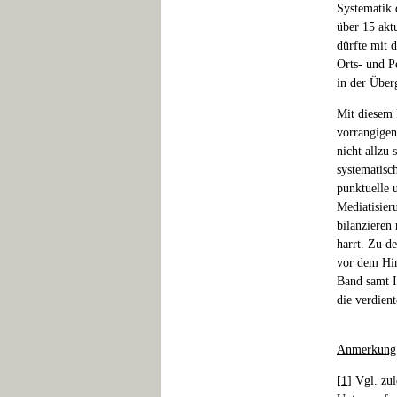
Systematik d
über 15 akt
dürfte mit 
Orts- und Pe
in der Überg
Mit diesem
vorrangigen
nicht allzu
systematisc
punktuelle 
Mediatisie
bilanzieren
harrt. Zu d
vor dem Hin
Band samt I
die verdien
Anmerkung
[
1
] Vgl. zu