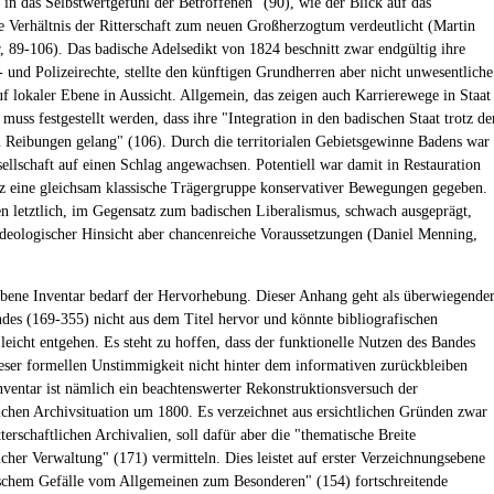
 in das Selbstwertgefühl der Betroffenen" (90), wie der Blick auf das
e Verhältnis der Ritterschaft zum neuen Großherzogtum verdeutlicht (Martin
, 89-106). Das badische Adelsedikt von 1824 beschnitt zwar endgültig ihre
- und Polizeirechte, stellte den künftigen Grundherren aber nicht unwesentliche
uf lokaler Ebene in Aussicht. Allgemein, das zeigen auch Karrierewege in Staat
 muss festgestellt werden, dass ihre "Integration in den badischen Staat trotz de
 Reibungen gelang" (106). Durch die territorialen Gebietsgewinne Badens war
sellschaft auf einen Schlag angewachsen. Potentiell war damit in Restauration
 eine gleichsam klassische Trägergruppe konservativer Bewegungen gegeben.
en letztlich, im Gegensatz zum badischen Liberalismus, schwach ausgeprägt,
ideologischer Hinsicht aber chancenreiche Voraussetzungen (Daniel Menning,
bene Inventar bedarf der Hervorhebung. Dieser Anhang geht als überwiegende
ndes (169-355) nicht aus dem Titel hervor und könnte bibliografischen
leicht entgehen. Es steht zu hoffen, dass der funktionelle Nutzen des Bandes
eser formellen Unstimmigkeit nicht hinter dem informativen zurückbleiben
nventar ist nämlich ein beachtenswerter Rekonstruktionsversuch der
tlichen Archivsituation um 1800. Es verzeichnet aus ersichtlichen Gründen zwar
itterschaftlichen Archivalien, soll dafür aber die "thematische Breite
licher Verwaltung" (171) vermitteln. Dies leistet auf erster Verzeichnungsebene
ischem Gefälle vom Allgemeinen zum Besonderen" (154) fortschreitende