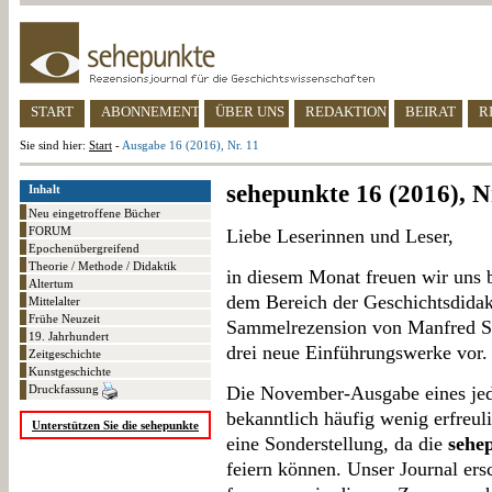
START
ABONNEMENT
ÜBER UNS
REDAKTION
BEIRAT
R
Sie sind hier:
Start
-
Ausgabe 16 (2016), Nr. 11
sehepunkte 16 (2016), N
Inhalt
Neu eingetroffene Bücher
FORUM
Liebe Leserinnen und Leser,
Epochenübergreifend
Theorie / Methode / Didaktik
in diesem Monat freuen wir uns
Altertum
dem Bereich der Geschichtsdidak
Mittelalter
Frühe Neuzeit
Sammelrezension von Manfred Sei
19. Jahrhundert
drei neue Einführungswerke vor.
Zeitgeschichte
Kunstgeschichte
Druckfassung
Die November-Ausgabe eines jeden
bekanntlich häufig wenig erfreul
Unterstützen Sie die sehepunkte
eine Sonderstellung, da die
sehe
feiern können. Unser Journal ersc