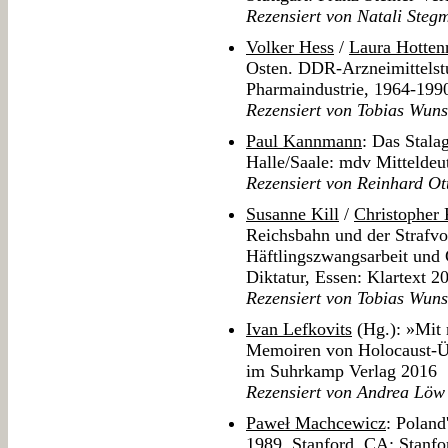
Rezensiert von Natali Steg
Volker Hess
/
Laura Hottenr
Osten. DDR-Arzneimittelstu
Pharmaindustrie, 1964-1990
Rezensiert von Tobias Wuns
Paul Kannmann
: Das Stala
Halle/Saale: mdv Mitteldeu
Rezensiert von Reinhard Ot
Susanne Kill
/
Christopher
Reichsbahn und der Strafvo
Häftlingszwangsarbeit und 
Diktatur, Essen: Klartext 2
Rezensiert von Tobias Wuns
Ivan Lefkovits
(Hg.): »Mit 
Memoiren von Holocaust-Üb
im Suhrkamp Verlag 2016
Rezensiert von Andrea Löw
Paweł Machcewicz
: Poland
1989, Stanford, CA: Stanfo