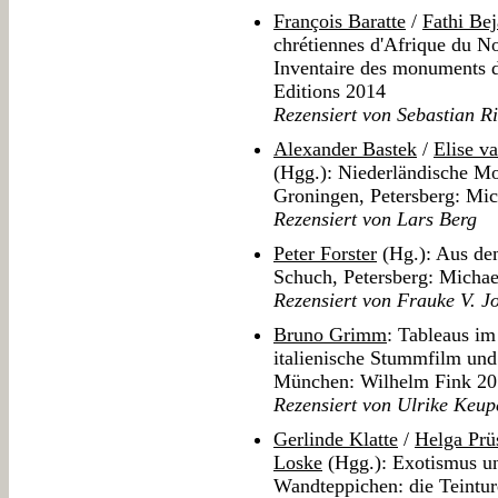
François Baratte
/
Fathi Bej
chrétiennes d'Afrique du Nor
Inventaire des monuments d
Editions 2014
Rezensiert von Sebastian R
Alexander Bastek
/
Elise v
(Hgg.): Niederländische M
Groningen, Petersberg: Mi
Rezensiert von Lars Berg
Peter Forster
(Hg.): Aus de
Schuch, Petersberg: Micha
Rezensiert von Frauke V. J
Bruno Grimm
: Tableaus im
italienische Stummfilm und 
München: Wilhelm Fink 2
Rezensiert von Ulrike Keup
Gerlinde Klatte
/
Helga Pr
Loske
(Hgg.): Exotismus un
Wandteppichen: die Teintur