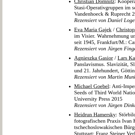
Christian Domnitz
: Koopera
Stasi-Operativgruppen im so
Vandenhoeck & Ruprecht 
Rezensiert von Daniel Log
Eva Maria Gajek
/
Christo
im Visier. Wahrnehmung u
seit 1945, Frankfurt/M.: 
Rezensiert von Jürgen Fing
Agnieszka Gasior
/
Lars Ka
Panslavismus. Slavizität, S
und 21. Jahrhundert, Götti
Rezensiert von Martin Mun
Michael Goebel
: Anti-Impe
Seeds of Third World Nati
University Press 2015
Rezensiert von Jürgen Dink
Heidrun Hamersky
: Störbil
fotografischen Praxis Ivan
tschechoslowakischen Bürg
Stuttgart: Franz Steiner Ve