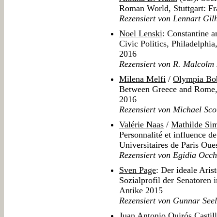
Roman World, Stuttgart: Fr
Rezensiert von Lennart Gil
Noel Lenski
: Constantine a
Civic Politics, Philadelphi
2016
Rezensiert von R. Malcolm
Milena Melfi
/
Olympia Bo
Between Greece and Rome, 
2016
Rezensiert von Michael Sco
Valérie Naas
/
Mathilde Si
Personnalité et influence d
Universitaires de Paris Oue
Rezensiert von Egidia Occh
Sven Page
: Der ideale Aris
Sozialprofil der Senatoren 
Antike 2015
Rezensiert von Gunnar See
Juan Antonio Quirós Castil