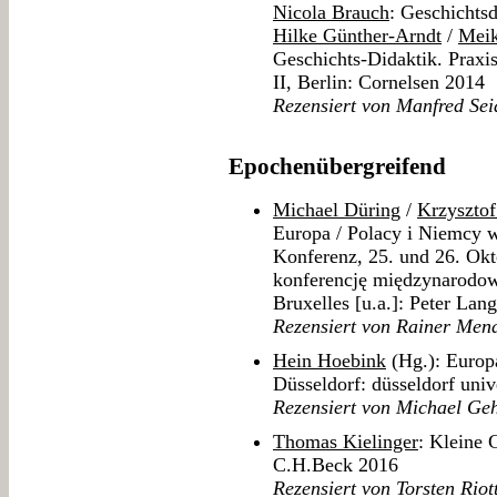
Nicola Brauch
: Geschichts
Hilke Günther-Arndt
/
Meik
Geschichts-Didaktik. Praxi
II, Berlin: Cornelsen 2014
Rezensiert von Manfred Sei
Epochenübergreifend
Michael Düring
/
Krzysztof
Europa / Polacy i Niemcy w
Konferenz, 25. und 26. Ok
konferencję międzynarodową
Bruxelles [u.a.]: Peter Lan
Rezensiert von Rainer Men
Hein Hoebink
(Hg.): Europ
Düsseldorf: düsseldorf univ
Rezensiert von Michael Geh
Thomas Kielinger
: Kleine 
C.H.Beck 2016
Rezensiert von Torsten Riot