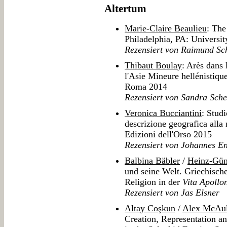
Altertum
Marie-Claire Beaulieu
: The
Philadelphia, PA: Universi
Rezensiert von Raimund Sc
Thibaut Boulay
: Arès dans 
l'Asie Mineure hellénistiqu
Roma 2014
Rezensiert von Sandra Sche
Veronica Bucciantini
: Stud
descrizione geografica alla 
Edizioni dell'Orso 2015
Rezensiert von Johannes En
Balbina Bäbler
/
Heinz-Gün
und seine Welt. Griechisch
Religion in der
Vita Apollon
Rezensiert von Jas Elsner
Altay Coşkun
/
Alex McAu
Creation, Representation an