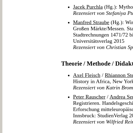
Jacek Purchla
(Hg.): Mytho
Rezensiert von Stefaniya P
Manfred Straube
(Hg.): Wir
Großen Märkte/Messen. Stat
Stadtrechnungen 1471/72 bi
Universitätsverlag 2015
Rezensiert von Christian S
Theorie / Methode / Didak
Axel Fleisch
/
Rhiannon St
History in Africa, New Yo
Rezensiert von Katrin Bro
Peter Rauscher
/
Andrea Ser
Registrieren. Handelsgesch
Erforschung mitteleuropäis
Innsbruck: StudienVerlag 2
Rezensiert von Wilfried Re