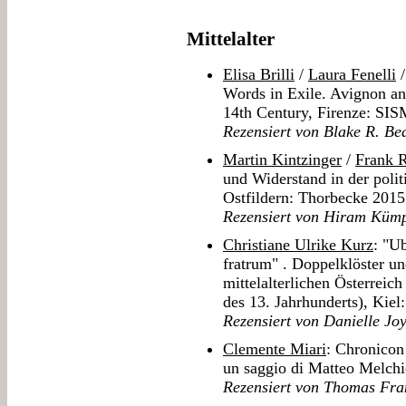
Mittelalter
Elisa Brilli
/
Laura Fenelli
Words in Exile. Avignon and
14th Century, Firenze: SIS
Rezensiert von Blake R. Bea
Martin Kintzinger
/
Frank 
und Widerstand in der polit
Ostfildern: Thorbecke 2015
Rezensiert von Hiram Küm
Christiane Ulrike Kurz
: "Ub
fratrum" . Doppelklöster u
mittelalterlichen Österrei
des 13. Jahrhunderts), Kiel
Rezensiert von Danielle Jo
Clemente Miari
: Chronicon
un saggio di Matteo Melchi
Rezensiert von Thomas Fra