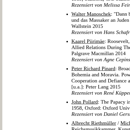
Rezensiert von Melissa Fei
Walter Manoschek
: "Dann 
und das Massaker an Juden 
Wallstein 2015
Rezensiert von Hans Schaf
Kaarel Piirimäe
: Roosevelt,
Allied Relations During T
Palgrave Macmillan 2014
Rezensiert von Agne Cepins
Peter Richard Pinard
: Broad
Bohemia and Moravia. Powe
Cooperation and Defiance 
[u.a.]: Peter Lang 2015
Rezensiert von René Küppe
John Pollard
: The Papacy in
1958, Oxford: Oxford Unive
Rezensiert von Daniel Gers
Albrecht Riethmüller
/
Mich
Reichsmusikkammer. Kunst 