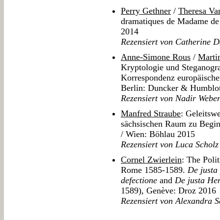
Perry Gethner
/
Theresa Va
dramatiques de Madame de 
2014
Rezensiert von Catherine D
Anne-Simone Rous
/
Marti
Kryptologie und Steganogra
Korrespondenz europäische
Berlin: Duncker & Humblo
Rezensiert von Nadir Webe
Manfred Straube
: Geleitsw
sächsischen Raum zu Begin
/ Wien: Böhlau 2015
Rezensiert von Luca Scholz
Cornel Zwierlein
: The Poli
Rome 1585-1589.
De justa 
defectione
and
De justa Hen
1589), Genève: Droz 2016
Rezensiert von Alexandra S