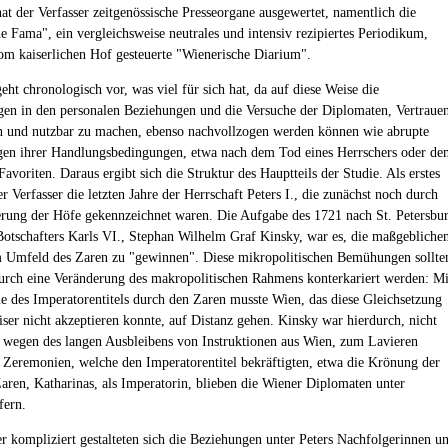
t der Verfasser zeitgenössische Presseorgane ausgewertet, namentlich die
e Fama", ein vergleichsweise neutrales und intensiv rezipiertes Periodikum,
om kaiserlichen Hof gesteuerte "Wienerische Diarium".
eht chronologisch vor, was viel für sich hat, da auf diese Weise die
en in den personalen Beziehungen und die Versuche der Diplomaten, Vertraue
 und nutzbar zu machen, ebenso nachvollzogen werden können wie abrupte
en ihrer Handlungsbedingungen, etwa nach dem Tod eines Herrschers oder de
Favoriten. Daraus ergibt sich die Struktur des Hauptteils der Studie. Als erstes
r Verfasser die letzten Jahre der Herrschaft Peters I., die zunächst noch durch
rung der Höfe gekennzeichnet waren. Die Aufgabe des 1721 nach St. Petersbu
Botschafters Karls VI., Stephan Wilhelm Graf Kinsky, war es, die maßgebliche
 Umfeld des Zaren zu "gewinnen". Diese mikropolitischen Bemühungen sollte
durch eine Veränderung des makropolitischen Rahmens konterkariert werden: Mi
 des Imperatorentitels durch den Zaren musste Wien, das diese Gleichsetzung
ser nicht akzeptieren konnte, auf Distanz gehen. Kinsky war hierdurch, nicht
h wegen des langen Ausbleibens von Instruktionen aus Wien, zum Lavieren
Zeremonien, welche den Imperatorentitel bekräftigten, etwa die Krönung der
Zaren, Katharinas, als Imperatorin, blieben die Wiener Diplomaten unter
fern.
r kompliziert gestalteten sich die Beziehungen unter Peters Nachfolgerinnen u