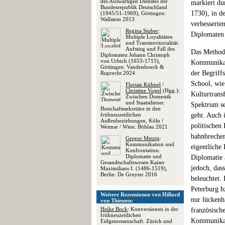
des Auswärtigen Dienstes der
markiert du
Bundesrepublik Deutschland
1730), in d
(1945/51-1969), Göttingen:
Wallstein 2013
verbesserte
Regina Stuber
:
Diplomaten 
Multiple Loyalitäten
und Transterritorialität.
Aufstieg und Fall des
Das Methode
Diplomaten Johann Christoph
von Urbich (1653-1715),
Kommunikati
Göttingen: Vandenhoeck &
der Begriff
Ruprecht 2024
School, wie
Florian Kühnel
/
Christine Vogel
(Hgg.):
Kulturtrans
Zwischen Domestik
und Staatsdiener.
Spektrum seh
Botschaftssekretäre in den
frühneuzeitlichen
geht. Auch 
Außenbeziehungen, Köln /
politischen 
Weimar / Wien: Böhlau 2021
bahnbrechen
Gregor Metzig
:
Kommunikation und
eigentliche 
Konfrontation.
Diplomatie und
Diplomatie 
Gesandtschaftswesen Kaiser
jedoch, das
Maximilians I. (1486-1519),
Berlin: De Gruyter 2016
beleuchtet.
Peterburg b
Weitere Rezensionen von Hillard
nur lückenh
von Thiessen:
Heike Bock
: Konversionen in der
französisch
frühneuzeitlichen
Kommunikati
Eidgenossenschaft. Zürich und