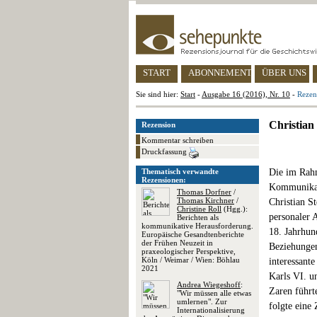
START
ABONNEMENT
ÜBER UNS
Sie sind hier:
Start
-
Ausgabe 16 (2016), Nr. 10
-
Rezen
Christian
Rezension
Kommentar schreiben
Druckfassung
Thematisch verwandte
Die im Rahm
Rezensionen:
Kommunikati
Thomas Dorfner
/
Thomas Kirchner
/
Christian St
Christine Roll
(Hgg.):
personaler 
Berichten als
kommunikative Herausforderung.
18. Jahrhun
Europäische Gesandtenberichte
der Frühen Neuzeit in
Beziehungen
praxeologischer Perspektive,
Köln / Weimar / Wien: Böhlau
interessant
2021
Karls VI. u
Andrea Wiegeshoff
:
Zaren führt
"Wir müssen alle etwas
umlernen". Zur
folgte eine
Internationalisierung