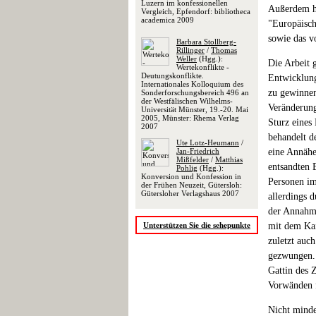
Luzern im konfessionellen
Außerdem ha
Vergleich, Epfendorf: bibliotheca
academica 2009
"Europäisch
sowie das v
Barbara Stollberg-
Rillinger
/
Thomas
Weller
(Hgg.):
Die Arbeit g
Wertekonflikte -
Deutungskonflikte.
Entwicklung
Internationales Kolloquium des
zu gewinnen
Sonderforschungsbereich 496 an
der Westfälischen Wilhelms-
Veränderung
Universität Münster, 19.-20. Mai
2005, Münster: Rhema Verlag
Sturz eines 
2007
behandelt de
Ute Lotz-Heumann
/
Jan-Friedrich
eine Annähe
Mißfelder
/
Matthias
entsandten 
Pohlig
(Hgg.):
Konversion und Konfession in
Personen im
der Frühen Neuzeit, Gütersloh:
Gütersloher Verlagshaus 2007
allerdings 
der Annahme
Unterstützen Sie die sehepunkte
mit dem Kai
zuletzt auc
gezwungen. 
Gattin des 
Vorwänden 
Nicht minde