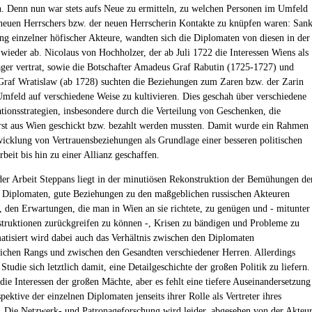
. Denn nun war stets aufs Neue zu ermitteln, zu welchen Personen im Umfeld
 neuen Herrschers bzw. der neuen Herrscherin Kontakte zu knüpfen waren: San
ng einzelner höfischer Akteure, wandten sich die Diplomaten von diesen in der
 wieder ab. Nicolaus von Hochholzer, der ab Juli 1722 die Interessen Wiens als
äger vertrat, sowie die Botschafter Amadeus Graf Rabutin (1725-1727) und
Graf Wratislaw (ab 1728) suchten die Beziehungen zum Zaren bzw. der Zarin
mfeld auf verschiedene Weise zu kultivieren. Dies geschah über verschiedene
onsstrategien, insbesondere durch die Verteilung von Geschenken, die
erst aus Wien geschickt bzw. bezahlt werden mussten. Damit wurde ein Rahmen
wicklung von Vertrauensbeziehungen als Grundlage einer besseren politischen
eit bis hin zu einer Allianz geschaffen.
der Arbeit Steppans liegt in der minutiösen Rekonstruktion der Bemühungen de
n Diplomaten, gute Beziehungen zu den maßgeblichen russischen Akteuren
n, den Erwartungen, die man in Wien an sie richtete, zu genügen und - mitunter
struktionen zurückgreifen zu können -, Krisen zu bändigen und Probleme zu
atisiert wird dabei auch das Verhältnis zwischen den Diplomaten
lichen Rangs und zwischen den Gesandten verschiedener Herren. Allerdings
Studie sich letztlich damit, eine Detailgeschichte der großen Politik zu liefern.
die Interessen der großen Mächte, aber es fehlt eine tiefere Auseinandersetzung
pektive der einzelnen Diplomaten jenseits ihrer Rolle als Vertreter ihres
. Die Netzwerk- und Patronageforschung wird leider, abgesehen von der Akteu