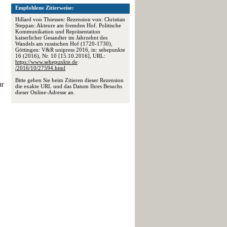
Empfohlene Zitierweise:
Hillard von Thiessen: Rezension von: Christian
Steppan: Akteure am fremden Hof. Politische
Kommunikation und Repräsentation
kaiserlicher Gesandter im Jahrzehnt des
Wandels am russischen Hof (1720-1730),
Göttingen: V&R unipress 2016, in: sehepunkte
16 (2016), Nr. 10 [15.10.2016], URL:
https://www.sehepunkte.de
/2016/10/27594.html
Bitte geben Sie beim Zitieren dieser Rezension
ur
die exakte URL und das Datum Ihres Besuchs
dieser Online-Adresse an.