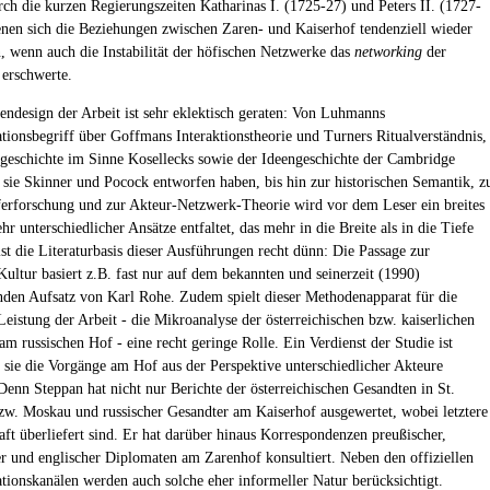
rch die kurzen Regierungszeiten Katharinas I. (1725-27) und Peters II. (1727-
enen sich die Beziehungen zwischen Zaren- und Kaiserhof tendenziell wieder
n, wenn auch die Instabilität der höfischen Netzwerke das
networking
der
erschwerte.
ndesign der Arbeit ist sehr eklektisch geraten: Von Luhmanns
onsbegriff über Goffmans Interaktionstheorie und Turners Ritualverständnis,
sgeschichte im Sinne Kosellecks sowie der Ideengeschichte der Cambridge
 sie Skinner und Pocock entworfen haben, bis hin zur historischen Semantik, z
ferforschung und zur Akteur-Netzwerk-Theorie wird vor dem Leser ein breites
r unterschiedlicher Ansätze entfaltet, das mehr in die Breite als in die Tiefe
ist die Literaturbasis dieser Ausführungen recht dünn: Die Passage zur
Kultur basiert z.B. fast nur auf dem bekannten und seinerzeit (1990)
den Aufsatz von Karl Rohe. Zudem spielt dieser Methodenapparat für die
Leistung der Arbeit - die Mikroanalyse der österreichischen bzw. kaiserlichen
am russischen Hof - eine recht geringe Rolle. Ein Verdienst der Studie ist
s sie die Vorgänge am Hof aus der Perspektive unterschiedlicher Akteure
 Denn Steppan hat nicht nur Berichte der österreichischen Gesandten in St.
zw. Moskau und russischer Gesandter am Kaiserhof ausgewertet, wobei letztere
aft überliefert sind. Er hat darüber hinaus Korrespondenzen preußischer,
er und englischer Diplomaten am Zarenhof konsultiert. Neben den offiziellen
onskanälen werden auch solche eher informeller Natur berücksichtigt.