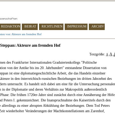
REDAKTION
BEIRAT
RICHTLINIEN
IMPRESSUM
ARCHIV
sion von: Akteure am fremden Hof
 Steppan: Akteure am fremden Hof
A
Textgröße:
A
en des Frankfurter Internationalen Graduiertenkollegs "Politische
on von der Antike bis ins 20. Jahrhundert" entstandene Dissertation von
eppan ist eine diplomatiegeschichtliche Arbeit, die das Handeln einzelner
Akteure in den österreichisch-russischen Beziehungen im dritten Jahrzehnt des
derts untersucht. Es handelt sich dabei um eine für die Untersuchung personale
 in der Diplomatie und deren Verhältnis zur Makropolitk außerordentlich
e Phase: Die frühen 1720er-Jahre sind zunächst durch eine Annäherung der Höfe
nd Peters I. gekennzeichnet. Die Inanspruchnahme des Kaisertitels durch den
e allerdings zu einer abrupten Abkühlung der Beziehungen. Dem Tod Peters
 Zeit wiederholter Veränderungen der Machtkonstellationen am Zarenhof,