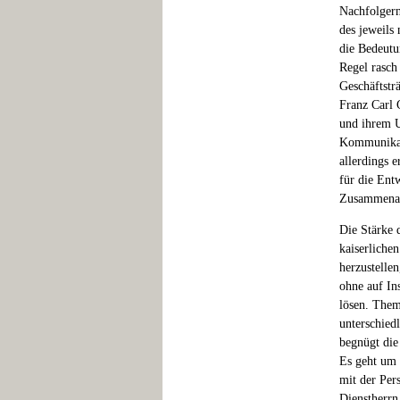
Nachfolgern
des jeweils
die Bedeutu
Regel rasch
Geschäftstr
Franz Carl 
und ihrem U
Kommunikati
allerdings 
für die Ent
Zusammenarb
Die Stärke 
kaiserliche
herzustelle
ohne auf In
lösen. Them
unterschied
begnügt die 
Es geht um 
mit der Pers
Dienstherrn