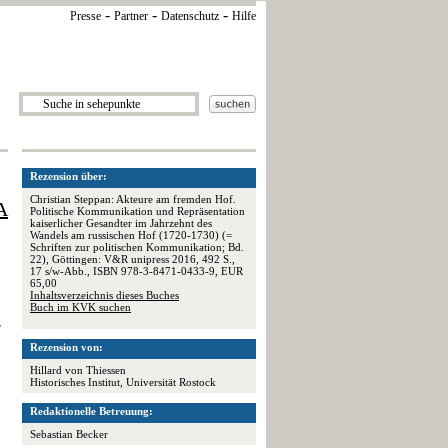
-
-
-
Presse
Partner
Datenschutz
Hilfe
Rezension über:
Christian Steppan: Akteure am fremden Hof.
A
Politische Kommunikation und Repräsentation
kaiserlicher Gesandter im Jahrzehnt des
Wandels am russischen Hof (1720-1730) (=
Schriften zur politischen Kommunikation; Bd.
22), Göttingen: V&R unipress 2016, 492 S.,
17 s/w-Abb., ISBN 978-3-8471-0433-9, EUR
65,00
Inhaltsverzeichnis dieses Buches
Buch im KVK suchen
r
Rezension von:
Hillard von Thiessen
Historisches Institut, Universität Rostock
Redaktionelle Betreuung:
Sebastian Becker