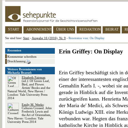
START
ABONNEMENT
ÜBER UNS
REDAKTION
BEIRAT
R
Sie sind hier:
Start
-
Ausgabe 16 (2016), Nr. 9
-
Rezension von: On Display
Erin Griffey: On Display
Rezension
Kommentar schreiben
Druckfassung
Weitere Rezensionen von
Erin Griffey beschäftigt sich in d
Michaela Braesel:
Elisabeth Fairman
einer der interessantesten englis
(ed.): Of Green Leaf,
Bird, and Flower.
Gemahlin Karls I. -, wobei sie a
Artists' Books and the
Natural World, New Haven /
gerade in Hinblick auf die Inven
London: Yale University Press
zurückgreifen kann. Henrietta Ma
2014
der Maria de' Medici, als Schwes
Emily M. Weeks
:
Cultures Crossed. John
Königs Ludwigs XIII. eine Herku
Frederick Lewis and
the Art of Orientalism,
verbunden war. Hegten das franz
New Haven / London: Yale
University Press 2014
katholische Kirche in Hinblick a