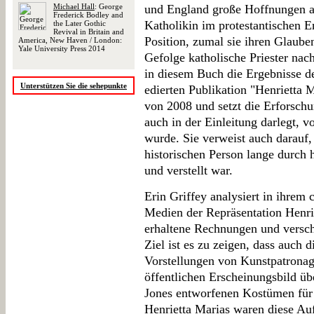
Michael Hall
: George
und England große Hoffnungen auf
Frederick Bodley and
Katholikin im protestantischen E
the Later Gothic
Revival in Britain and
Position, zumal sie ihren Glauben
America, New Haven / London:
Yale University Press 2014
Gefolge katholische Priester nach
in diesem Buch die Ergebnisse de
Unterstützen Sie die sehepunkte
edierten Publikation "Henrietta M
von 2008 und setzt die Erforschun
auch in der Einleitung darlegt, 
wurde. Sie verweist auch darauf,
historischen Person lange durch h
und verstellt war.
Erin Griffey analysiert in ihrem
Medien der Repräsentation Henrie
erhaltene Rechnungen und versch
Ziel ist es zu zeigen, dass auch
Vorstellungen von Kunstpatronag
öffentlichen Erscheinungsbild übe
Jones entworfenen Kostümen für 
Henrietta Marias waren diese Auf