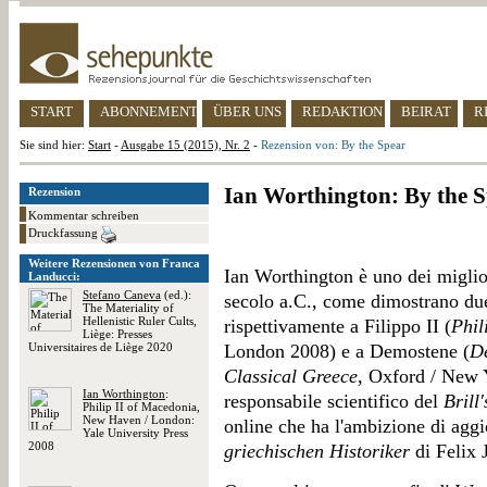
START
ABONNEMENT
ÜBER UNS
REDAKTION
BEIRAT
R
Sie sind hier:
Start
-
Ausgabe 15 (2015), Nr. 2
-
Rezension von: By the Spear
Ian Worthington: By the 
Rezension
Kommentar schreiben
Druckfassung
Weitere Rezensionen von Franca
Ian Worthington è uno dei miglior
Landucci:
Stefano Caneva
(ed.):
secolo a.C., come dimostrano due 
The Materiality of
Hellenistic Ruler Cults,
rispettivamente a Filippo II (
Phil
Liège: Presses
Universitaires de Liège 2020
London 2008) e a Demostene (
De
Classical Greece
, Oxford / New 
Ian Worthington
:
responsabile scientifico del
Brill
Philip II of Macedonia,
New Haven / London:
online che ha l'ambizione di agg
Yale University Press
2008
griechischen Historiker
di Felix 