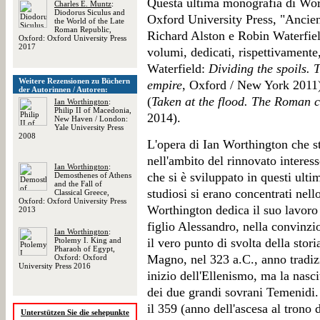
Questa ultima monografia di Wort
Charles E. Muntz
:
Diodorus Siculus and
Oxford University Press, "Ancient
the World of the Late
Roman Republic,
Richard Alston e Robin Waterfield
Oxford: Oxford University Press
2017
volumi, dedicati, rispettivamente
Waterfield:
Dividing the spoils. 
Weitere Rezensionen zu Büchern
empire
, Oxford / New York 2011)
der Autorinnen / Autoren:
(
Taken at the flood. The Roman 
Ian Worthington
:
Philip II of Macedonia,
2014).
New Haven / London:
Yale University Press
2008
L'opera di Ian Worthington che s
nell'ambito del rinnovato interess
Ian Worthington
:
che si è sviluppato in questi ult
Demosthenes of Athens
and the Fall of
studiosi si erano concentrati nell
Classical Greece,
Oxford: Oxford University Press
Worthington dedica il suo lavoro 
2013
figlio Alessandro, nella convinzi
Ian Worthington
:
Ptolemy I. King and
il vero punto di svolta della stor
Pharaoh of Egypt,
Magno, nel 323 a.C., anno tradi
Oxford: Oxford
University Press 2016
inizio dell'Ellenismo, ma la nas
dei due grandi sovrani Temenidi. Es
il 359 (anno dell'ascesa al trono 
Unterstützen Sie die sehepunkte