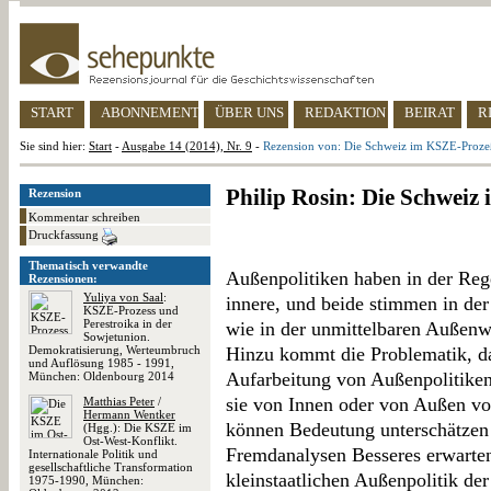
START
ABONNEMENT
ÜBER UNS
REDAKTION
BEIRAT
R
Sie sind hier:
Start
-
Ausgabe 14 (2014), Nr. 9
-
Rezension von: Die Schweiz im KSZE-Proz
Philip Rosin: Die Schwei
Rezension
Kommentar schreiben
Druckfassung
Thematisch verwandte
Außenpolitiken haben in der Rege
Rezensionen:
Yuliya von Saal
:
innere, und beide stimmen in der
KSZE-Prozess und
Perestroika in der
wie in der unmittelbaren Außen
Sowjetunion.
Demokratisierung, Werteumbruch
Hinzu kommt die Problematik, das
und Auflösung 1985 - 1991,
Aufarbeitung von Außenpolitiken
München: Oldenbourg 2014
sie von Innen oder von Außen v
Matthias Peter
/
Hermann Wentker
können Bedeutung unterschätzen
(Hgg.): Die KSZE im
Ost-West-Konflikt.
Fremdanalysen Besseres erwarten
Internationale Politik und
gesellschaftliche Transformation
kleinstaatlichen Außenpolitik de
1975-1990, München: