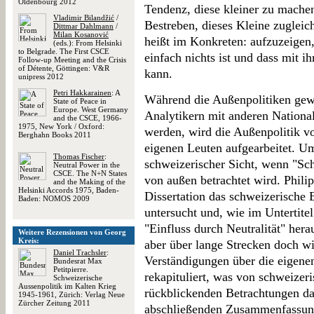
Oldenbourg 2012
Tendenz, diese kleiner zu machen,
Vladimir Bilandžić
/
Bestreben, dieses Kleine zugleich
Dittmar Dahlmann
/
Milan Kosanović
heißt im Konkreten: aufzuzeigen,
(eds.): From Helsinki
to Belgrade. The First CSCE
einfach nichts ist und dass mit i
Follow-up Meeting and the Crisis
of Détente, Göttingen: V&R
kann.
unipress 2012
Petri Hakkarainen
: A
Während die Außenpolitiken gewi
State of Peace in
Europe. West Germany
Analytikern mit anderen National
and the CSCE, 1966-
1975, New York / Oxford:
werden, wird die Außenpolitik v
Berghahn Books 2011
eigenen Leuten aufgearbeitet. Ums
Thomas Fischer
:
schweizerischer Sicht, wenn "S
Neutral Power in the
CSCE. The N+N States
von außen betrachtet wird. Phili
and the Making of the
Helsinki Accords 1975, Baden-
Dissertation das schweizerische
Baden: NOMOS 2009
untersucht und, wie im Untertite
"Einfluss durch Neutralität" hera
Weitere Rezensionen von Georg
Kreis:
aber über lange Strecken doch 
Daniel Trachsler
:
Verständigungen über die eigen
Bundesrat Max
Petitpierre.
rekapituliert, was von schweizeris
Schweizerische
Aussenpolitik im Kalten Krieg
rückblickenden Betrachtungen daz
1945-1961, Zürich: Verlag Neue
Zürcher Zeitung 2011
abschließenden Zusammenfassung