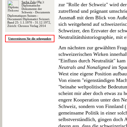
Sacha Zala
(Hg.):
zur "Rolle der Schweiz" wird de
Diplomatische
Dokumente der
zutreffend und prägnant umschrie
Schweiz - Documents
Diplomatiques Suisses -
Ausmaß mit dem Blick von Außen
Documenti Diplomatici Svizzeri.
Band 25: 1.1.1970 - 31.12.1972,
sich weitgehend auf schweizeris
Zürich: Chronos Verlag 2014
Schweizer, den Erzvater der sch
Neutralitätshistoriographie, mit 
Unterstützen Sie die sehepunkte
Am nächsten zur gewählten Frag
schweizerischen Wirken innerha
"Einfluss durch Neutralität" kam
Neutrals and Nonaligned
im Span
West eine eigene Position aufbau
Von einem "eigenständigen Macht
"beinahe weltpolitische Bedeutu
scheint mir aber doch etwas zu ho
engere Kooperation unter den Ne
Schweiz, sondern von Finnland (
gemeinsame Politik in einer solc
selbstverständlich, gingen doch 
davon aus, dass die schweizerisc