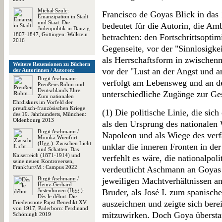
Michał Szulc
:
Francisco de Goyas Blick in das 
Emanzipation in Stadt
und Staat. Die
bedeutet für die Autorin, die Am
Judenpolitik in Danzig
1807-1847, Göttingen: Wallstein
betrachten: den Fortschrittsopti
2016
Gegenseite, vor der "Sinnlosigke
als Herrschaftsform in zwische
Weitere Rezensionen zu Büchern
vor der "Lust an der Angst und 
der Autorinnen / Autoren:
Birgit Aschmann
:
verfolgt am Lebensweg und an d
Preußens Ruhm und
Deutschlands Ehre.
unterschiedliche Zugänge zur Ges
Zum nationalen
Ehrdiskurs im Vorfeld der
preußisch-französischen Kriege
(1) Die politische Linie, die sich
des 19. Jahrhunderts, München:
Oldenbourg 2013
als den Ursprung des nationalen
Birgit Aschmann
/
Napoleon und als Wiege des verf
Monika Wienfort
(Hgg.): Zwischen Licht
unklar die inneren Fronten in de
und Schatten. Das
Kaiserreich (1871-1914) und
verfehlt es wäre, die nationalpol
seine neuen Kontroversen,
Frankfurt/M.: Campus 2022
verdeutlicht Aschmann an Goyas 
Birgit Aschmann
/
jeweiligen Machtverhältnissen a
Heinz-Gerhard
Justenhoven
(Hgg.):
Bruder, als José I. zum spanisc
Dès le début. Die
auszeichnen und zeigte sich bere
Friedensnote Papst Benedikt XV.
von 1917, Paderborn: Ferdinand
mitzuwirken. Doch Goya überstan
Schöningh 2019