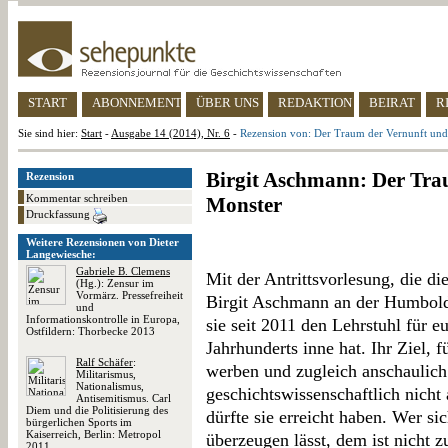
START
ABONNEMENT
ÜBER UNS
REDAKTION
BEIRAT
R
Sie sind hier:
Start
-
Ausgabe 14 (2014), Nr. 6
-
Rezension von: Der Traum der Vernunft und
Birgit Aschmann: Der Tra
Rezension
Kommentar schreiben
Monster
Druckfassung
Weitere Rezensionen von Dieter
Langewiesche:
Gabriele B. Clemens
Mit der Antrittsvorlesung, die di
(Hg.): Zensur im
Vormärz. Pressefreiheit
Birgit Aschmann an der Humboldt 
und
Informationskontrolle in Europa,
sie seit 2011 den Lehrstuhl für e
Ostfildern: Thorbecke 2013
Jahrhunderts inne hat. Ihr Ziel, 
Ralf Schäfer
:
werben und zugleich anschauli
Militarismus,
Nationalismus,
geschichtswissenschaftlich nicht 
Antisemitismus. Carl
Diem und die Politisierung des
dürfte sie erreicht haben. Wer si
bürgerlichen Sports im
Kaiserreich, Berlin: Metropol
überzeugen lässt, dem ist nicht z
2011