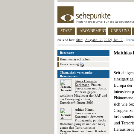
START
ABONNEMENT
ÜBER UNS
Sie sind hier:
Start
-
Ausgabe 12 (2012), Nr. 12
-
Rezen
Matthias 
Rezension
Kommentar schreiben
Druckfassung
Thematisch verwandte
Seit einige
Rezensionen:
einzigartig
Gisela Diewald-
Kerkmann
: Frauen,
Europa der 
Terrorismus und Justiz.
intensiven 
Prozesse gegen
weibliche Mitglieder der RAF und
Phänomene T
der Bewegung 2. Juni,
Düsseldorf: Droste 2009
sich wie So
Adrian Hänni
:
Gruppen zu 
Terrorismus als
insbesonder
Konstrukt. Schwarze
Propaganda, politische
und Terrori
Bedrohungsängste und der Krieg
gegen den Terrorismus in
Herausforde
Reagans Amerika, Essen: Klartext