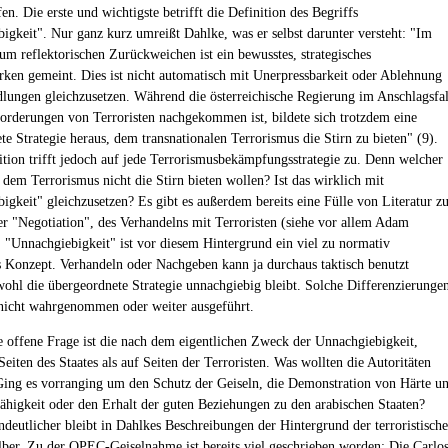
fen. Die erste und wichtigste betrifft die Definition des Begriffs
igkeit". Nur ganz kurz umreißt Dahlke, was er selbst darunter versteht: "Im
um reflektorischen Zurückweichen ist ein bewusstes, strategisches
ken gemeint. Dies ist nicht automatisch mit Unerpressbarkeit oder Ablehnung
lungen gleichzusetzen. Während die österreichische Regierung im Anschlagsfal
orderungen von Terroristen nachgekommen ist, bildete sich trotzdem eine
te Strategie heraus, dem transnationalen Terrorismus die Stirn zu bieten" (9).
ition trifft jedoch auf jede Terrorismusbekämpfungsstrategie zu. Denn welcher
 dem Terrorismus nicht die Stirn bieten wollen? Ist das wirklich mit
igkeit" gleichzusetzen? Es gibt es außerdem bereits eine Fülle von Literatur z
er "Negotiation", des Verhandelns mit Terroristen (siehe vor allem Adam
] "Unnachgiebigkeit" ist vor diesem Hintergrund ein viel zu normativ
s Konzept. Verhandeln oder Nachgeben kann ja durchaus taktisch benutzt
ohl die übergeordnete Strategie unnachgiebig bleibt. Solche Differenzierunge
nicht wahrgenommen oder weiter ausgeführt.
e offene Frage ist die nach dem eigentlichen Zweck der Unnachgiebigkeit,
eiten des Staates als auf Seiten der Terroristen. Was wollten die Autoritäten
Ging es vorranging um den Schutz der Geiseln, die Demonstration von Härte u
ähigkeit oder den Erhalt der guten Beziehungen zu den arabischen Staaten?
ndeutlicher bleibt in Dahlkes Beschreibungen der Hintergrund der terroristisch
elber. Zu der OPEC-Geiselnahme ist bereits viel geschrieben worden: Die Carlo