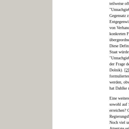
teilweise of
"Unnachgieb
Gegensatz z
Entgegenwir
von Verhand
konkreten F
übergeordne
Diese Defin
Staat würde
"Unnachgieb
der Frage d
Dolnik). [
2
formulierte
werden, obw
hat Dahlke 
Eine weiter
sowohl auf S
erreichen? 
Regierungsf
Noch viel u
Attentate s