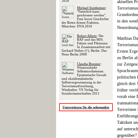
2018
aktuellen P
Michael Sontheimer
:
Terrorismus
"Natürlich kann
Grundordnun
geschossen werden".
Eine kurze Geschichte
in den west
der Roten Armee Fraktion,
München: DVA 2010
Neuordnung 
Robert Allertz
: Die
Matthias Da
RAF und das MfS.
Fakten und Fiktionen.
Terrorismus
In Zusammenarbeit mit
Gerhard Neiber (†), Berlin: Das
Ersten Erge
Neue Berlin 2008
zu Berlin a
Claudia Brunner
:
zur Zeitgesc
Wissensobjekt
Sprachraum 
Selbstmordattentat.
Epistemische Gewalt
politischen
und okzidentalistische
Selbstvergewisserung in der
gleich drei 
Terrorismusforschung,
Wiesbaden: VS Verlag für
früher veröf
Sozialwissenschaften 2011
vorab eine 
transnationa
Unterstützen Sie die sehepunkte
Terroristen
Entführunge
Taktiken un
auf untersc
gegenüber? 