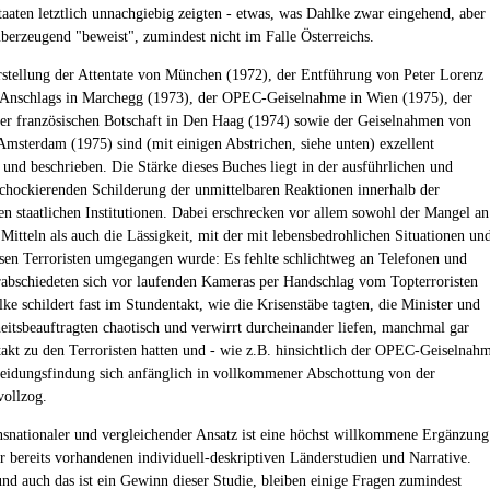
Staaten letztlich unnachgiebig zeigten - etwas, was Dahlke zwar eingehend, aber
überzeugend "beweist", zumindest nicht im Falle Österreichs.
stellung der Attentate von München (1972), der Entführung von Peter Lorenz
 Anschlags in Marchegg (1973), der OPEC-Geiselnahme in Wien (1975), der
er französischen Botschaft in Den Haag (1974) sowie der Geiselnahmen von
Amsterdam (1975) sind (mit einigen Abstrichen, siehe unten) exzellent
t und beschrieben. Die Stärke dieses Buches liegt in der ausführlichen und
hockierenden Schilderung der unmittelbaren Reaktionen innerhalb der
en staatlichen Institutionen. Dabei erschrecken vor allem sowohl der Mangel an
 Mitteln als auch die Lässigkeit, mit der mit lebensbedrohlichen Situationen un
osen Terroristen umgegangen wurde: Es fehlte schlichtweg an Telefonen und
rabschiedeten sich vor laufenden Kameras per Handschlag vom Topterroristen
ke schildert fast im Stundentakt, wie die Krisenstäbe tagten, die Minister und
heitsbeauftragten chaotisch und verwirrt durcheinander liefen, manchmal gar
akt zu den Terroristen hatten und - wie z.B. hinsichtlich der OPEC-Geiselnah
heidungsfindung sich anfänglich in vollkommener Abschottung von der
ollzog.
nsnationaler und vergleichender Ansatz ist eine höchst willkommene Ergänzung
er bereits vorhandenen individuell-deskriptiven Länderstudien und Narrative.
nd auch das ist ein Gewinn dieser Studie, bleiben einige Fragen zumindest