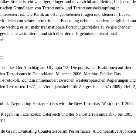
lkes Studie ist ein wichtiger, kluger und unverzichtbarer Beitrag für jeden, de
orischen Grundlagen von Terrorismus- und Terrorismusbekämpfung in
interessiert ist. Die Kritik an offengebliebenen Fragen und kleineren Lücken
rk nichts von seiner unbestrittenen Bedeutung nehmen, sondern lediglich darau
wie wichtig es ist, mehr transnationale Forschungsprojekte zu vergleichender
eschichte zu initiieren und sich über deren Ergebnisse international
en.
en
:
s Dahlke: Der Anschlag auf Olympia '72. Die politischen Reaktionen auf den
alen Terrorismus in Deutschland, München 2006; Matthias Dahlke: Das
i-Protokoll. Zur Zusammenarbeit zwischen westeuropäischen Regierungen und
len Terroristen 1977, in: Vierteljahrshefte für Zeitgeschichte 57 (2009), Heft 2
lnik: Negotiating Hostage Crises with the New Terrorists, Westport CT 2007.
Rieger: Im Fadenkreuz: Österreich und der Nahostterrorismus 1973 bis 1985,
011.
e de Graaf: Evaluating Counterterrorism Performance. A Comparative Approach