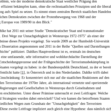
roblem, wie der moderne demokratische Staat westlicher Prägung den
 effizient bekämpfen kann, ohne die rechtsstaatlichen Prinzipien und die libera
g aufs Spiel zu setzen. Es nimmt einen zentralen Bereich staatlichen Handelns
lichen Demokratien zwischen der Protestbewegung von 1968 und der
Europas von 1989/90 in den Blick."
hlke hat 2011 mit seiner Studie "Demokratischer Staat und transnationaler
. Drei Wege zur Unnachgiebigkeit in Westeuropa 1972-1975" als einer der
bnisse dieses Projekts vorgelegt. Sie wurde 2009 an der Humboldt-Universität
ls Dissertation angenommen und 2011 in der Reihe "Quellen und Darstellungen
hichte" publiziert. Dahlkes Hauptverdienst ist es, erstmals im deutschen
eine umfassende, sehr informative und wohldurchdachte Darstellung der
 Entscheidungsprozesse und der Frühgeschichte der Terrorismusbekämpfung in
Staaten vorgelegt zu haben: in der Bundesrepublik Deutschland, zu der er bereit
fentlicht hatte [
1
], in Österreich und in den Niederlanden. Dahlke trifft dabei
Einschränkung: Er konzentriert sich nur auf die staatlichen Reaktionen auf den
len Terrorismus der 1970er Jahre, als international vernetzte und operierende
 Regierungen und Gesellschaften in Westeuropa durch Geiselnahmen und
n erschütterten. Unter dieser Prämisse untersucht er zwei Leitfragen: Welche
d Strategien wurden dabei entwickelt? Und wie kamen die betroffenen Staaten
hiedlichen Wegen zum Grundsatz der "Unnachgiebigkeit" den Terroristen
Diese zweite Leitfrage impliziert auch gleich eine Hypothese: dass nämlich sic