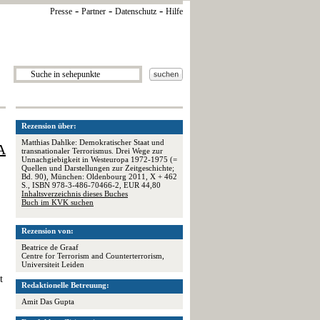
-
-
-
Presse
Partner
Datenschutz
Hilfe
Rezension über:
Matthias Dahlke: Demokratischer Staat und
A
transnationaler Terrorismus. Drei Wege zur
Unnachgiebigkeit in Westeuropa 1972-1975 (=
Quellen und Darstellungen zur Zeitgeschichte;
Bd. 90), München: Oldenbourg 2011, X + 462
S., ISBN 978-3-486-70466-2, EUR 44,80
Inhaltsverzeichnis dieses Buches
Buch im KVK suchen
Rezension von:
Beatrice de Graaf
Centre for Terrorism and Counterterrorism,
Universiteit Leiden
t
Redaktionelle Betreuung:
Amit Das Gupta