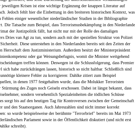
 jeweiligen Krisen ist eine wichtige Ergänzung der knappen Literatur auf
ch. Jedoch fehlt hier die Einbettung in den breiteren historischen Kontext, was
m Fehlen einiger wesentlicher niederländischer Studien in der Bibliographie
t. Die Tatsache zum Beispiel, dass Terrorismusbekämpfung in den Niederland
imat der Justizpolitik fällt, hat nicht nur mit der Rolle des damaligen
ers Dries van Agt zu tun, sondern auch mit der speziellen Struktur von Polizei
Sicherheit. Diese unterstehen in den Niederlanden bereits seit den Zeiten der
en Herrschaft dem Justizministerium. Außerdem besitzt der Ministerpräsident
linienkompetenz oder gar Weisungsbefugnis, womit die Minister weitgehend
scheidungen treffen können. Deswegen ist die Schlussfolgerung, dass Premier
 sich habe zurückdrängen lassen, historisch so nicht haltbar. Schließlich sind
unnötige kleinere Fehler zu korrigieren: Dahlke zitiert zum Beispiel
uellen, in denen 1977 festgehalten wurde, dass die Molukker Terroristen
 Stürmung des Zuges noch Geiseln erschossen. Dabei ist längst bekannt, dass
eiselnehmer, sondern versehentlich Spezialeinheiten die tödlichen Schüsse
es sorgt bis auf den heutigen Tag für Kontroversen zwischen der Gemeinschaft
r und den Staatsorganen. Auch Jahreszahlen sind nicht immer korrekt
en: so wurde beispielsweise der berühmte "Terrorbrief" bereits im Mai 1973
derländischen Parlament sowie in der Öffentlichkeit diskutiert (und nicht erst
ahlke schreibt).