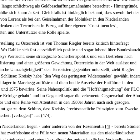
 längst schlichtweg als Geldbeschaffungsmaßnahme betrachtet - Hintergründe,
hlke sich kaum äußert. Gleichfalls ist hinlänglich bekannt, dass sowohl bei der
von Lorenz als bei den Geiselnahmen der Molukker in den Niederlanden
enken der Terroristen in Bezug auf ihre eigenen "Constituencies",
ten und Unterstützer eine Rolle spielte.
tellung zu Österreich ist von Thomas Riegler bereits kritisch hinterfragt
 Wo Dahlke sich fast ausschließlich positiv und sogar lobend über Bundeskanzl
ys Weitsicht, seine strategische Sicherheitspolitik und sein Bestreben nach
alisierung und einer größeren Gewichtung Österreichs in der Welt auslässt und
ische Unnachgiebigkeit" den Terroristen gegenüber unterstellt, zieht Riegler
 Schlüsse: Kreisky habe "den Weg des geringsten Widerstandes" gewählt, inde
sitlager in Marchegg auflöste und die schnelle Ausreise der Entführer in den
 und 1975 bewirkte. Seine Nahostpolitik und die "Hoffähigmachung" der PLO
ne Erfolge gehabt" und im Gegenteil sogar die vehemente Gegnerschaft der Abu
e und eine Reihe von Attentaten in den 1980er Jahren nach sich gezogen.
mt gar zu dem Schluss, dass Kreisky "rechtsstaatliche Prinzipien zum Zwecke
herheit [verbogen]" hat (474).
 Niederlanden liegen - unter anderem von der Rezensentin [
4
] - bereits Studie
 hat zweifelsohne eine Fülle von neuen Materialien aus den niederländischen
tage gefördert, und seine Darstellung der unterschiedlichen Verhandlungen