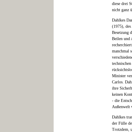
diese drei 
nicht ganz 
Dahlkes Dar
(1975), des
Besetzung d
Beilen und 
recherchier
manchmal sc
verschieden
technischen
rücksichtsl
Minister ve
Carlos. Dahl
ihre Sicher
keinen Kont
- die Entsc
Außenwelt v
Dahlkes tra
der Fülle d
Trotzdem, u