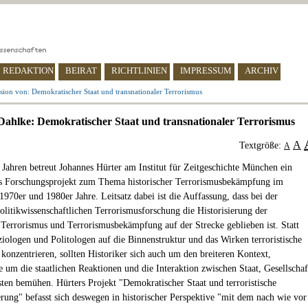
REDAKTION
BEIRAT
RICHTLINIEN
IMPRESSUM
ARCHIV
sion von: Demokratischer Staat und transnationaler Terrorismus
Dahlke: Demokratischer Staat und transnationaler Terrorismus
A
Textgröße:
A
n Jahren betreut Johannes Hürter am Institut für Zeitgeschichte München ein
es Forschungsprojekt zum Thema historischer Terrorismusbekämpfung im
1970er und 1980er Jahre. Leitsatz dabei ist die Auffassung, dass bei der
politikwissenschaftlichen Terrorismusforschung die Historisierung der
errorismus und Terrorismusbekämpfung auf der Strecke geblieben ist. Statt
ziologen und Politologen auf die Binnenstruktur und das Wirken terroristische
konzentrieren, sollten Historiker sich auch um den breiteren Kontext,
e um die staatlichen Reaktionen und die Interaktion zwischen Staat, Gesellschaf
sten bemühen. Hürters Projekt "Demokratischer Staat und terroristische
rung" befasst sich deswegen in historischer Perspektive "mit dem nach wie vor