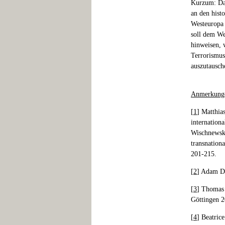
Kurzum: Dah
an den hist
Westeuropa 
soll dem We
hinweisen, 
Terrorismusg
auszutausch
Anmerkung
[
1
] Matthia
internation
Wischnewsk
transnationa
201-215.
[
2
] Adam Do
[
3
] Thomas 
Göttingen 2
[
4
] Beatric