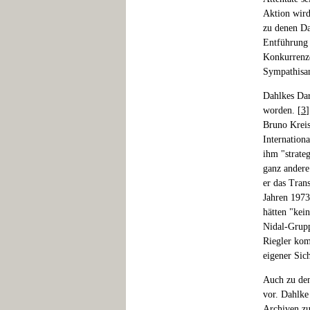
Aktion wird
zu denen Da
Entführung 
Konkurrenzd
Sympathisan
Dahlkes Dars
worden. [
3
]
Bruno Kreisk
Internation
ihm "strateg
ganz andere
er das Tran
Jahren 1973
hätten "kei
Nidal-Grupp
Riegler kom
eigener Sic
Auch zu den
vor. Dahlke
Archiven zu