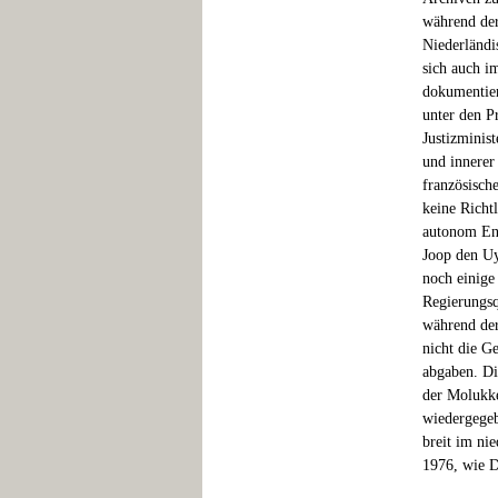
während der
Niederländis
sich auch i
dokumentier
unter den Pr
Justizminist
und innerer 
französisch
keine Richt
autonom Ent
Joop den Uyl
noch einige 
Regierungsq
während der
nicht die G
abgaben. Di
der Molukke
wiedergegeb
breit im nie
1976, wie D