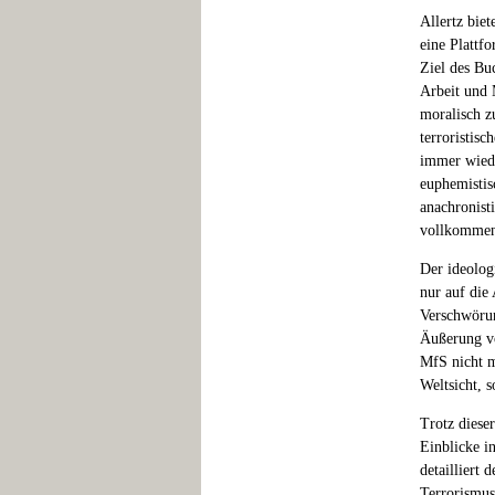
Allertz biet
eine Plattfo
Ziel des Bu
Arbeit und 
moralisch z
terroristis
immer wieder
euphemistis
anachronist
vollkommen
Der ideolog
nur auf die
Verschwörun
Äußerung vo
MfS nicht m
Weltsicht, 
Trotz diese
Einblicke in
detailliert
Terrorismus