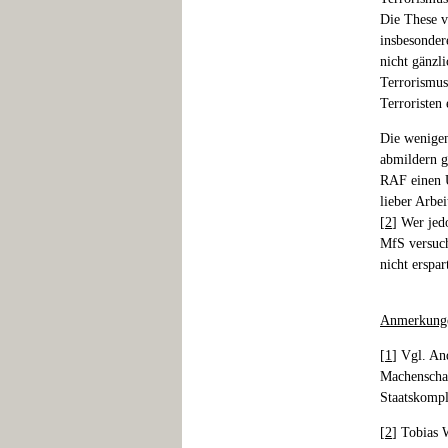
Die These v
insbesonder
nicht gänzl
Terrorismus-
Terroristen 
Die wenigen
abmildern g
RAF einen Ü
lieber Arbe
[
2
] Wer jed
MfS versuch
nicht erspa
Anmerkung
[
1
] Vgl. An
Machenschaf
Staatskompl
[
2
] Tobias 