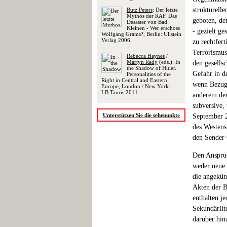
strukturell
Butz Peters
: Der letzte
Mythos der RAF. Das
geboten, de
Desaster von Bad
Kleinen - Wer erschoss
- gezielt g
Wolfgang Grams?, Berlin: Ullstein
Verlag 2006
zu rechtfer
Terrorismus
Rebecca Haynes
/
Martyn Rady
(eds.): In
den gesells
the Shadow of Hitler.
Gefahr in d
Personalities of the
Right in Central and Eastern
wenn Bezug 
Europe, London / New York:
I.B.Tauris 2011
anderem der
subversive,
Unterstützen Sie die sehepunkte
September 2
des Westens
den Sender 
Den Anspruc
weder neue 
die angekün
Akten der B
enthalten je
Sekundärlit
darüber hin