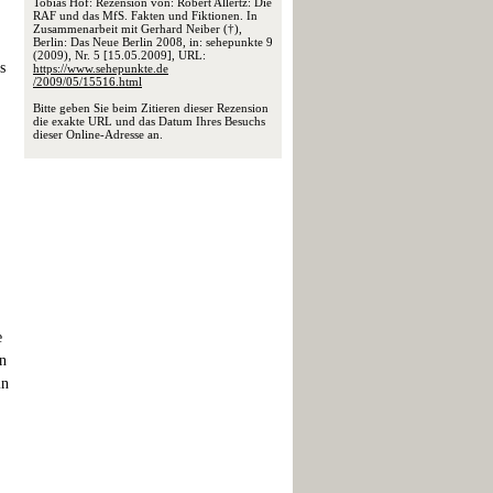
Tobias Hof: Rezension von: Robert Allertz: Die
RAF und das MfS. Fakten und Fiktionen. In
Zusammenarbeit mit Gerhard Neiber (†),
Berlin: Das Neue Berlin 2008, in: sehepunkte 9
(2009), Nr. 5 [15.05.2009], URL:
s
https://www.sehepunkte.de
/2009/05/15516.html
Bitte geben Sie beim Zitieren dieser Rezension
die exakte URL und das Datum Ihres Besuchs
dieser Online-Adresse an.
e
in
in