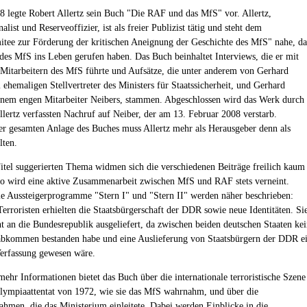
8 legte Robert Allertz sein Buch "Die RAF und das MfS" vor. Allertz,
list und Reserveoffizier, ist als freier Publizist tätig und steht dem
itee zur Förderung der kritischen Aneignung der Geschichte des MfS" nahe, da
 des MfS ins Leben gerufen haben. Das Buch beinhaltet Interviews, die er mit
Mitarbeitern des MfS führte und Aufsätze, die unter anderem von Gerhard
 ehemaligen Stellvertreter des Ministers für Staatssicherheit, und Gerhard
nem engen Mitarbeiter Neibers, stammen. Abgeschlossen wird das Werk durch
llertz verfassten Nachruf auf Neiber, der am 13. Februar 2008 verstarb.
r gesamten Anlage des Buches muss Allertz mehr als Herausgeber denn als
lten.
el suggerierten Thema widmen sich die verschiedenen Beiträge freilich kaum
o wird eine aktive Zusammenarbeit zwischen MfS und RAF stets verneint.
ie Aussteigerprogramme "Stern I" und "Stern II" werden näher beschrieben:
erroristen erhielten die Staatsbürgerschaft der DDR sowie neue Identitäten. Si
t an die Bundesrepublik ausgeliefert, da zwischen beiden deutschen Staaten ke
abkommen bestanden habe und eine Auslieferung von Staatsbürgern der DDR e
erfassung gewesen wäre.
mehr Informationen bietet das Buch über die internationale terroristische Szene
ympiaattentat von 1972, wie sie das MfS wahrnahm, und über die
men, die das Ministerium einleitete. Dabei werden Einblicke in die