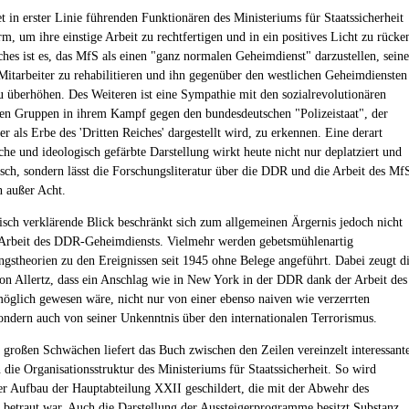
et in erster Linie führenden Funktionären des Ministeriums für Staatssicherheit
rm, um ihre einstige Arbeit zu rechtfertigen und in ein positives Licht zu rücke
ches ist es, das MfS als einen "ganz normalen Geheimdienst" darzustellen, seine
Mitarbeiter zu rehabilitieren und ihn gegenüber den westlichen Geheimdiensten
u überhöhen. Des Weiteren ist eine Sympathie mit den sozialrevolutionären
chen Gruppen in ihrem Kampf gegen den bundesdeutschen "Polizeistaat", der
 als Erbe des 'Dritten Reiches' dargestellt wird, zu erkennen. Eine derart
che und ideologisch gefärbte Darstellung wirkt heute nicht nur deplatziert und
isch, sondern lässt die Forschungsliteratur über die DDR und die Arbeit des Mf
 außer Acht.
isch verklärende Blick beschränkt sich zum allgemeinen Ärgernis jedoch nicht
 Arbeit des DDR-Geheimdiensts. Vielmehr werden gebetsmühlenartig
gstheorien zu den Ereignissen seit 1945 ohne Belege angeführt. Dabei zeugt d
n Allertz, dass ein Anschlag wie in New York in der DDR dank der Arbeit des
öglich gewesen wäre, nicht nur von einer ebenso naiven wie verzerrten
sondern auch von seiner Unkenntnis über den internationalen Terrorismus.
r großen Schwächen liefert das Buch zwischen den Zeilen vereinzelt interessant
 die Organisationsstruktur des Ministeriums für Staatssicherheit. So wird
 der Aufbau der Hauptabteilung XXII geschildert, die mit der Abwehr des
 betraut war. Auch die Darstellung der Aussteigerprogramme besitzt Substanz.