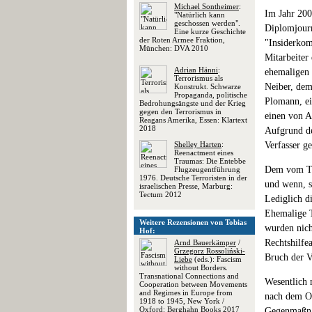
Michael Sontheimer
:
Im Jahr 200
"Natürlich kann
geschossen werden".
Diplomjourna
Eine kurze Geschichte
der Roten Armee Fraktion,
"Insiderkom
München: DVA 2010
Mitarbeiter
Adrian Hänni
:
ehemaligen 
Terrorismus als
Neiber, dem
Konstrukt. Schwarze
Propaganda, politische
Plomann, ei
Bedrohungsängste und der Krieg
gegen den Terrorismus in
einen von A
Reagans Amerika, Essen: Klartext
2018
Aufgrund de
Shelley Harten
:
Verfasser ge
Reenactment eines
Traumas: Die Entebbe
Dem vom Tit
Flugzeugentführung
1976. Deutsche Terroristen in der
und wenn, s
israelischen Presse, Marburg:
Tectum 2012
Lediglich d
Ehemalige T
Weitere Rezensionen von Tobias
wurden nich
Hof:
Rechtshilfe
Arnd Bauerkämper
/
Grzegorz Rossoliński-
Bruch der V
Liebe
(eds.): Fascism
without Borders.
Transnational Connections and
Wesentlich 
Cooperation between Movements
and Regimes in Europe from
nach dem Ol
1918 to 1945, New York /
Oxford: Berghahn Books 2017
Gegenmaßnah