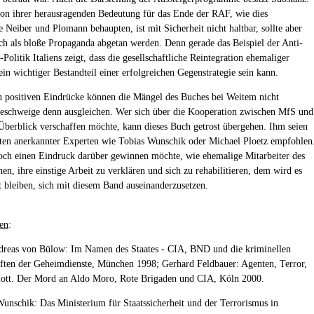
on ihrer herausragenden Bedeutung für das Ende der RAF, wie dies
e Neiber und Plomann behaupten, ist mit Sicherheit nicht haltbar, sollte aber
ich als bloße Propaganda abgetan werden. Denn gerade das Beispiel der Anti-
Politik Italiens zeigt, dass die gesellschaftliche Reintegration ehemaliger
ein wichtiger Bestandteil einer erfolgreichen Gegenstrategie sein kann.
 positiven Eindrücke können die Mängel des Buches bei Weitem nicht
eschweige denn ausgleichen. Wer sich über die Kooperation zwischen MfS und
berblick verschaffen möchte, kann dieses Buch getrost übergehen. Ihm seien
iten anerkannter Experten wie Tobias Wunschik oder Michael Ploetz empfohlen
och einen Eindruck darüber gewinnen möchte, wie ehemalige Mitarbeiter des
en, ihre einstige Arbeit zu verklären und sich zu rehabilitieren, dem wird es
rt bleiben, sich mit diesem Band auseinanderzusetzen.
en
:
dreas von Bülow: Im Namen des Staates - CIA, BND und die kriminellen
ten der Geheimdienste, München 1998; Gerhard Feldbauer: Agenten, Terror,
ott. Der Mord an Aldo Moro, Rote Brigaden und CIA, Köln 2000.
Wunschik: Das Ministerium für Staatssicherheit und der Terrorismus in