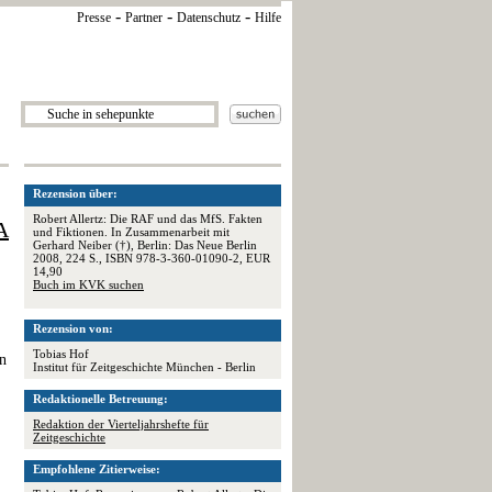
-
-
-
Presse
Partner
Datenschutz
Hilfe
Rezension über:
Robert Allertz: Die RAF und das MfS. Fakten
A
und Fiktionen. In Zusammenarbeit mit
Gerhard Neiber (†), Berlin: Das Neue Berlin
2008, 224 S., ISBN 978-3-360-01090-2, EUR
14,90
Buch im KVK suchen
Rezension von:
Tobias Hof
en
Institut für Zeitgeschichte München - Berlin
Redaktionelle Betreuung:
Redaktion der Vierteljahrshefte für
Zeitgeschichte
Empfohlene Zitierweise: