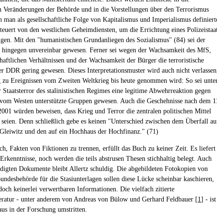
en Veränderungen der Behörde und in die Vorstellungen über den Terrorismus
n man als gesellschaftliche Folge von Kapitalismus und Imperialismus definiert
esteuert von den westlichen Geheimdiensten, um die Errichtung eines Polizeistaa
tigen. Mit den "humanistischen Grundanliegen des Sozialismus" (84) sei der
 hingegen unvereinbar gewesen. Ferner sei wegen der Wachsamkeit des MfS,
chaftlichen Verhältnissen und der Wachsamkeit der Bürger die terroristische
er DDR gering gewesen. Dieses Interpretationsmuster wird auch nicht verlassen
zu Ereignissen vom Zweiten Weltkrieg bis heute genommen wird: So sei unte
 Staatsterror des stalinistischen Regimes eine legitime Abwehrreaktion gegen
 vom Westen unterstützte Gruppen gewesen. Auch die Geschehnisse nach dem 1
001 würden beweisen, dass Krieg und Terror die zentralen politischen Mittel
 seien. Denn schließlich gebe es keinen "Unterschied zwischen dem Überfall au
Gleiwitz und den auf ein Hochhaus der Hochfinanz." (71)
h, Fakten von Fiktionen zu trennen, erfüllt das Buch zu keiner Zeit. Es liefert
Erkenntnisse, noch werden die teils abstrusen Thesen stichhaltig belegt. Auch
digten Dokumente bleibt Allertz schuldig. Die abgebildeten Fotokopien von
undesbehörde für die Stasiunterlagen sollen diese Lücke scheinbar kaschieren,
doch keinerlei verwertbaren Informationen. Die vielfach zitierte
eratur - unter anderem von Andreas von Bülow und Gerhard Feldbauer [
1
] - ist
aus in der Forschung umstritten.