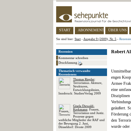
START
ABONNEMENT
ÜBER UNS
Sie sind hier:
Start
-
Ausgabe 9 (2009), Nr. 5
-
Rezensi
Robert Al
Rezension
Kommentar schreiben
Druckfassung
Thematisch verwandte
Unmittelbar
Rezensionen:
engen Koope
Thomas Riegler
:
Terrorismus. Akteure,
Armee Frakt
Strukturen,
eine umfass
Entwicklungslinien,
Innsbruck: StudienVerlag 2009
Disziplinen
Verbindung
Gisela Diewald-
geäußert. So
Kerkmann
: Frauen,
Terrorismus und Justiz.
Förderung 
Prozesse gegen
weibliche Mitglieder der RAF und
den Terrori
der Bewegung 2. Juni,
wurde oder 
Düsseldorf: Droste 2009