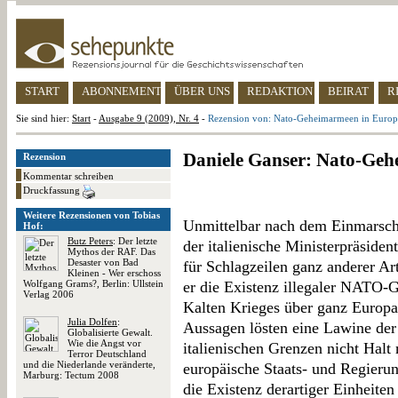
START
ABONNEMENT
ÜBER UNS
REDAKTION
BEIRAT
R
Sie sind hier:
Start
-
Ausgabe 9 (2009), Nr. 4
-
Rezension von: Nato-Geheimarmeen in Europ
Daniele Ganser: Nato-Ge
Rezension
Kommentar schreiben
Druckfassung
Weitere Rezensionen von Tobias
Unmittelbar nach dem Einmarsch 
Hof:
Butz Peters
: Der letzte
der italienische Ministerpräside
Mythos der RAF. Das
Desaster von Bad
für Schlagzeilen ganz anderer Art
Kleinen - Wer erschoss
Wolfgang Grams?, Berlin: Ullstein
er die Existenz illegaler NATO-
Verlag 2006
Kalten Krieges über ganz Europa 
Julia Dolfen
:
Aussagen lösten eine Lawine der
Globalisierte Gewalt.
Wie die Angst vor
italienischen Grenzen nicht Halt
Terror Deutschland
und die Niederlande veränderte,
europäische Staats- und Regieru
Marburg: Tectum 2008
die Existenz derartiger Einheiten