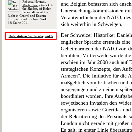
Rebecca Haynes
/
und Belgien befassten sich ansch
Martyn Rady
(eds.): In
the Shadow of Hitler.
Untersuchungskommissionen mit 
Personalities of the
Right in Central and Eastern
Verantwortlichen der NATO, des 
Europe, London / New York:
I.B.Tauris 2011
sich weiterhin in Schweigen.
Der Schweizer Historiker Daniele
Unterstützen Sie die sehepunkte
englischer Sprache erstmals eine 
Geheimarmeen der NATO vor, dere
beruhten. Mittlerweile wurde die
erschien im Jahr 2008 auch auf De
strategischen Konzepte, den Aufb
Armeen". Die Initiative für die A
maßgeblich vom britischen und 
ausgegangen und zu einem spät
koordiniert worden. Ihre Aufgabe
sowjetischen Invasion den Wider
organisieren sowie Guerilla- un
der Rekrutierung des Personals s
London nicht gerade mit großen
Es galt, in erster Linie überze