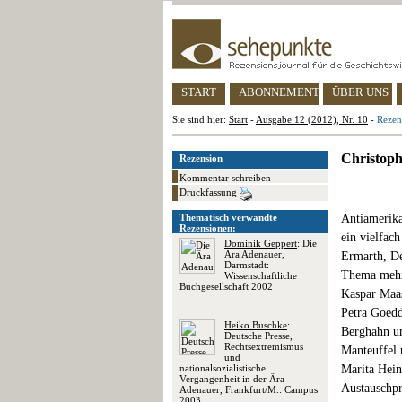
START
ABONNEMENT
ÜBER UNS
Sie sind hier:
Start
-
Ausgabe 12 (2012), Nr. 10
-
Rezen
Christoph
Rezension
Kommentar schreiben
Druckfassung
Thematisch verwandte
Antiamerika
Rezensionen:
ein vielfac
Dominik Geppert
: Die
Ära Adenauer,
Ermarth, D
Darmstadt:
Thema mehr 
Wissenschaftliche
Buchgesellschaft 2002
Kaspar Maas
Petra Goedd
Heiko Buschke
:
Berghahn un
Deutsche Presse,
Rechtsextremismus
Manteuffel 
und
nationalsozialistische
Marita Hein
Vergangenheit in der Ära
Austauschp
Adenauer, Frankfurt/M.: Campus
2003