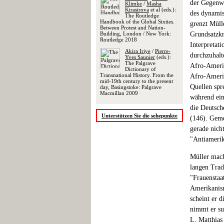
der Gegenwa
Klimke
/
Masha
Kirasirova
et al (eds.):
des dynamis
The Routledge
Handbook of the Global Sixties.
grenzt Müll
Between Protest and Nation-
Building, London / New York:
Grundsatzkr
Routledge 2018
Interpretat
Akira Iriye
/
Pierre-
durchzuhalt
Yves Saunier
(eds.):
The Palgrave
Afro-Amerik
Dictionary of
Transnational History. From the
Afro-Amerik
mid-19th century to the present
Quellen spr
day, Basingstoke: Palgrave
Macmillan 2009
während ein
die Deutsch
Unterstützen Sie die sehepunkte
(146). Geme
gerade nich
"Antiamerik
Müller mach
langen Trad
"Frauenstaa
Amerikanism
scheint er 
nimmt er su
L. Matthias