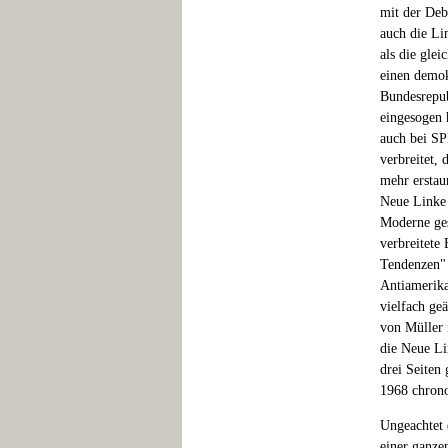
mit der Deb
auch die Li
als die gle
einen demok
Bundesrepub
eingesogen 
auch bei SP
verbreitet, 
mehr erstau
Neue Linke 
Moderne ges
verbreitete
Tendenzen" 
Antiamerika
vielfach ge
von Müller 
die Neue Li
drei Seiten 
1968 chrono
Ungeachtet 
einer ganze