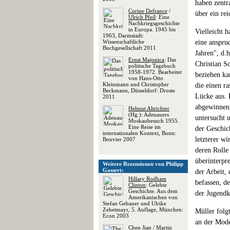
haben zentr
Corine Defrance
/
über ein re
Ulrich Pfeil
: Eine
Nachkriegsgeschichte
in Europa. 1945 bis
Vielleicht 
1963, Darmstadt:
Wissenschaftliche
eine anspru
Buchgesellschaft 2011
Jahren", d.
Ernst Majonica
: Das
Christian S
politische Tagebuch
1958-1972. Bearbeitet
beziehen ka
von Hans-Otto
Kleinmann und Christopher
die einen ra
Beckmann, Düsseldorf: Droste
Lücke aus. 
2011
abgewinnen,
Helmut Altrichter
(Hg.): Adenauers
untersucht 
Moskaubesuch 1955.
Eine Reise im
der Geschic
internationalen Kontext, Bonn:
letzterer wi
Bouvier 2007
deren Rolle
überinterpre
Weitere Rezensionen von Philipp
Gassert:
der Arbeit,
Hillary Rodham
befassen, d
Clinton
: Gelebte
Geschichte. Aus dem
der Jugendk
Amerikanischen von
Stefan Gebauer und Ulrike
Zehetmayr, 5. Auflage, München:
Müller folg
Econ 2003
an der Mode
Chen Jian
/
Martin