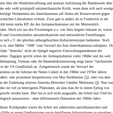
atte über die Wiederbewaffnung und atomare Aufrüstung der Bundeswehr übte
nke sehr wohl prinzipiell antiamerikanische Kritik, wenn diese sich auch wenig
ichzeitige Verdammnis des Amerikanismus auf Seiten der Konservativen gegen
ratischen Liberalismus richtete. Zwar gab es anders als in Frankreich in der
lik keine starke KP, die den Antiamerikanismus mit der Muttermilch
hätte. Doch wie aus den Forschungen u.a. von Julia Angster bekannt ist, waren
D und Gewerkschaften antiamerikanische und antiwestliche Einstellungen
die sich z.T. der gleichen althergebrachten Kulturstereotypen bedienten. Noch
nt es, dass Müller "1968" vom Vorwurf des Anti-Amerikanismus exkulpiert. Di
habe "Amerika" nicht als Spiegel negativer Entwicklungstendenzen der
ehen. Dagegen spricht schon der Antikapitalismus vieler 1968er und die weit
 Behauptung, Vietnam oder die Rassendiskriminierung zeige latent "faschistoide
in der US-Gesellschaft an. Zeitgenössisch wurde der Vorwurf des
nismus an die Adresse der Neuen Linken in den 1960er und 1970er Jahren
äußert, sehr prominent beispielsweise von Max Horkheimer [
2
], oder von dem
in der Einleitung zitierten Amerika-Historiker Günther Moltmann [
3
]. Nun wa
nke ein viel zu heterogenes Phänomen, als dass man ihr in einem Epilog von
gerecht werden kann. Hier hat es sich nicht ausgezahlt, die Arbeit laut Titel bis
logisch auszuweiten - ohne differenzierte Diskussion der 1960er Jahre.
dieser Kritikpunkte wartet die Arbeit mit zahlreichen aufschlussreichen und
n Fülle an neuen Quellenzitaten sowie detaillierten Informationen zu einzelnen