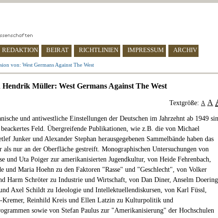
REDAKTION
BEIRAT
RICHTLINIEN
IMPRESSUM
ARCHIV
sion von: West Germans Against The West
 Hendrik Müller: West Germans Against The West
A
Textgröße:
A
nische und antiwestliche Einstellungen der Deutschen im Jahrzehnt ab 1949 si
h beackertes Feld. Übergreifende Publikationen, wie z.B. die von Michael
etlef Junker und Alexander Stephan herausgegebenen Sammelbände haben das
als nur an der Oberfläche gestreift. Monographischen Untersuchungen von
e und Uta Poiger zur amerikanisierten Jugendkultur, von Heide Fehrenbach,
e und Maria Hoehn zu den Faktoren "Rasse" und "Geschlecht", von Volker
d Harm Schröter zu Industrie und Wirtschaft, von Dan Diner, Anselm Doering
und Axel Schildt zu Ideologie und Intellektuellendiskursen, von Karl Füssl,
-Kremer, Reinhild Kreis und Ellen Latzin zu Kulturpolitik und
rogrammen sowie von Stefan Paulus zur "Amerikanisierung" der Hochschulen