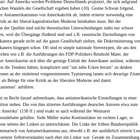
rt: Auf Amerika werden Probleme Deutschlands projiziert, die sich aufgrund
chen Wandels der Gesellschaft ergeben haben (10). Gesine Schwan folgend,
er Antiamerikanismus von Amerikakritik ab, indem ersterer notwendig eine
itik an der liberal-kapitalistischen Moderne beinhalten muss. Bei der
ion der Quellen sind solche theoretischen Unterscheidungen indes nur schwer
en, weil die Übergänge fließend sind und z.B. rassistische Darstellungen von
anern gerade nicht auf die ganze Gesellschaft zielten, die Diskriminierung vo
anern hingegen schon. Oft sind es simple nationale Stereotypen, die aus den
echen wie z.B. die Ausführungen des FDP-Politikers Reinhold Maier, der
er Amerikareise sich über die geistige Einfalt der Amerikaner auslässt, währen
en die Tendenz hätten, kompliziert und "um zehn Ecken herum" zu denken
ssen an der einleitend vorgenommenen Typisierung lassen sich derartige Zitate
t als Belege für eine Kritik an der liberalen Moderne und damit
anismus" anführen.
t zu Recht darauf aufmerksam, dass antiamerikanische Einstellungen in einer
ition stehen. Die von ihm zitierten Ausführungen deutscher Autoren etwa zum
t Amerika" (158 ff.) sind exakt so auch während der Weimarer
usdebatte gefallen. Sieht Müller starke Kontinuitäten im rechten Lager, so
diese seitens der Linken zu unterschätzen. Die Linke der frühen Bundesrepublik
mmarisch von Antiamerikanismus aus, obwohl z.B. der ausführlich zitierte Le
 seinem Selbstverständnis nach eher ein Linker war. Gerade im Zusammenhang