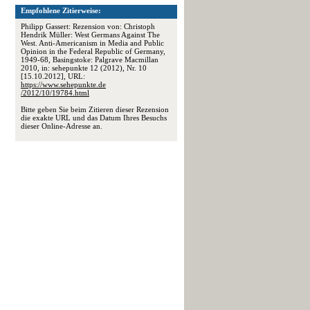
Empfohlene Zitierweise:
Philipp Gassert: Rezension von: Christoph
Hendrik Müller: West Germans Against The
West. Anti-Americanism in Media and Public
Opinion in the Federal Republic of Germany,
1949-68, Basingstoke: Palgrave Macmillan
2010, in: sehepunkte 12 (2012), Nr. 10
[15.10.2012], URL:
https://www.sehepunkte.de
/2012/10/19784.html
,
Bitte geben Sie beim Zitieren dieser Rezension
die exakte URL und das Datum Ihres Besuchs
dieser Online-Adresse an.