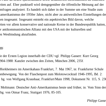
eiten auf. Eher punktuell wird demgegenüber die öffentliche Meinung auf der
mfragen analysiert. Es handelt sich daher in der Summe um eine Studie zum
iamerikanismus der 1950er Jahre, nicht aber zu antiwestlichen Einstellungen de
en insgesamt. Insgesamt entsteht ein aspektreiches Bild davon, welche
iten vor allem konservative und nationale Kreise in der Bundesrepublik hatten,
der antikommunistischen Allianz mit den USA mit der kulturellen und
en Westbindung abzufinden.
en
:
le der Ersten Legion innerhalb der CDU vgl. Philipp Gassert: Kurt Georg
1904-1988: Kanzler zwischen den Zeiten, München 2006, 235f.
 Horkheimers im Amerikahaus Frankfurt, 7. Mai 1967, in: Frankfurter Schule
tenbewegung. Von der Flaschenpost zum Molotowcocktail 1946-1995, Bd. 2:
hg. von Wolfgang Kraushaar, Frankfurt/Main 1998, Dokument Nr. 115, S. 23
 Moltmann: Deutscher Anti-Amerikanismus heute und früher, in: Vom Sinn der
 hg. von Otmar Franz, Stuttgart 1976, 85-105.
Philipp Gasse