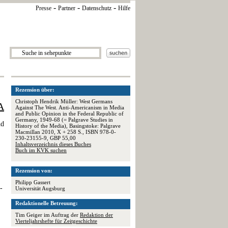
-
-
-
Presse
Partner
Datenschutz
Hilfe
Rezension über:
Christoph Hendrik Müller: West Germans
A
Against The West. Anti-Americanism in Media
and Public Opinion in the Federal Republic of
Germany, 1949-68 (= Palgrave Studies in
nd
History of the Media), Basingstoke: Palgrave
Macmillan 2010, X + 258 S., ISBN 978-0-
230-23155-9, GBP 55,00
Inhaltsverzeichnis dieses Buches
Buch im KVK suchen
Rezension von:
Philipp Gassert
-
Universität Augsburg
Redaktionelle Betreuung:
Tim Geiger im Auftrag der
Redaktion der
Vierteljahrshefte für Zeitgeschichte