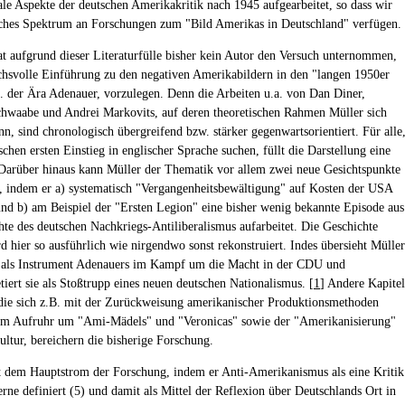
ale Aspekte der deutschen Amerikakritik nach 1945 aufgearbeitet, so dass wir
iches Spektrum an Forschungen zum "Bild Amerikas in Deutschland" verfügen.
hat aufgrund dieser Literaturfülle bisher kein Autor den Versuch unternommen,
chsvolle Einführung zu den negativen Amerikabildern in den "langen 1950er
h. der Ära Adenauer, vorzulegen. Denn die Arbeiten u.a. von Dan Diner,
chwaabe und Andrei Markovits, auf deren theoretischen Rahmen Müller sich
nn, sind chronologisch übergreifend bzw. stärker gegenwartsorientiert. Für alle
schen ersten Einstieg in englischer Sprache suchen, füllt die Darstellung eine
Darüber hinaus kann Müller der Thematik vor allem zwei neue Gesichtspunkte
 indem er a) systematisch "Vergangenheitsbewältigung" auf Kosten der USA
und b) am Beispiel der "Ersten Legion" eine bisher wenig bekannte Episode aus
hte des deutschen Nachkriegs-Antiliberalismus aufarbeitet. Die Geschichte
rd hier so ausführlich wie nirgendwo sonst rekonstruiert. Indes übersieht Müller
 als Instrument Adenauers im Kampf um die Macht in der CDU und
tiert sie als Stoßtrupp eines neuen deutschen Nationalismus. [
1
] Andere Kapitel
 die sich z.B. mit der Zurückweisung amerikanischer Produktionsmethoden
em Aufruhr um "Ami-Mädels" und "Veronicas" sowie der "Amerikanisierung"
ultur, bereichern die bisherige Forschung.
t dem Hauptstrom der Forschung, indem er Anti-Amerikanismus als eine Kritik
rne definiert (5) und damit als Mittel der Reflexion über Deutschlands Ort in