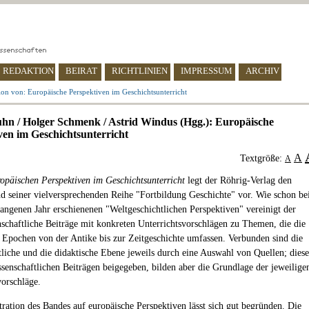
REDAKTION
BEIRAT
RICHTLINIEN
IMPRESSUM
ARCHIV
on von: Europäische Perspektiven im Geschichtsunterricht
hn / Holger Schmenk / Astrid Windus (Hgg.): Europäische
ven im Geschichtsunterricht
A
Textgröße:
A
opäischen Perspektiven im Geschichtsunterricht
legt der Röhrig-Verlag den
d seiner vielversprechenden Reihe "Fortbildung Geschichte" vor. Wie schon be
angenen Jahr erschienenen "Weltgeschichtlichen Perspektiven" vereinigt der
schaftliche Beiträge mit konkreten Unterrichtsvorschlägen zu Themen, die die
n Epochen von der Antike bis zur Zeitgeschichte umfassen. Verbunden sind die
tliche und die didaktische Ebene jeweils durch eine Auswahl von Quellen; diese
ssenschaftlichen Beiträgen beigegeben, bilden aber die Grundlage der jeweilige
vorschläge.
ration des Bandes auf europäische Perspektiven lässt sich gut begründen. Die