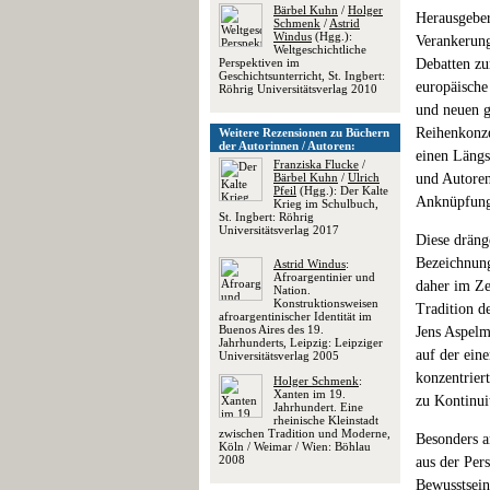
Bärbel Kuhn
/
Holger
Herausgeber
Schmenk
/
Astrid
Windus
(Hgg.):
Verankerung
Weltgeschichtliche
Perspektiven im
Debatten zu
Geschichtsunterricht, St. Ingbert:
europäische
Röhrig Universitätsverlag 2010
und neuen g
Reihenkonzep
Weitere Rezensionen zu Büchern
der Autorinnen / Autoren:
einen Längs
Franziska Flucke
/
Bärbel Kuhn
/
Ulrich
und Autoren
Pfeil
(Hgg.): Der Kalte
Anknüpfungs
Krieg im Schulbuch,
St. Ingbert: Röhrig
Universitätsverlag 2017
Diese dräng
Bezeichnung
Astrid Windus
:
Afroargentinier und
daher im Ze
Nation.
Konstruktionsweisen
Tradition d
afroargentinischer Identität im
Buenos Aires des 19.
Jens Aspelm
Jahrhunderts, Leipzig: Leipziger
auf der ein
Universitätsverlag 2005
konzentrier
Holger Schmenk
:
Xanten im 19.
zu Kontinui
Jahrhundert. Eine
rheinische Kleinstadt
zwischen Tradition und Moderne,
Besonders a
Köln / Weimar / Wien: Böhlau
2008
aus der Pers
Bewusstsein