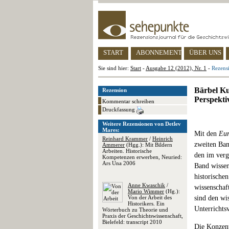
START
ABONNEMENT
ÜBER UNS
Sie sind hier:
Start
-
Ausgabe 12 (2012), Nr. 1
-
Rezensi
Bärbel Ku
Rezension
Perspekti
Kommentar schreiben
Druckfassung
Weitere Rezensionen von Detlev
Mares:
Mit den
Eur
Reinhard Krammer
/
Heinrich
zweiten Ban
Ammerer
(Hgg.): Mit Bildern
Arbeiten. Historische
den im verg
Kompetenzen erwerben, Neuried:
Ars Una 2006
Band wissen
historische
Anne Kwaschik
/
wissenschaf
Mario Wimmer
(Hg.):
Von der Arbeit des
sind den wi
Historikers. Ein
Unterrichts
Wörterbuch zu Theorie und
Praxis der Geschichtswissenschaft,
Bielefeld: transcript 2010
Die Konzent