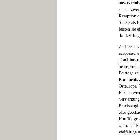
unverzichtb
stehen zwei 
Rezeption d
Spiele als 
leisten sie
das NS-Regi
Zu Recht wi
europäische 
Traditionen
beansprucht
Beiträge ze
Kontinents 
Osteuropa. 
Europa weni
Verstärkung
Praxistaugli
eher gescha
Konfliktges
zentralen P
vielfältige