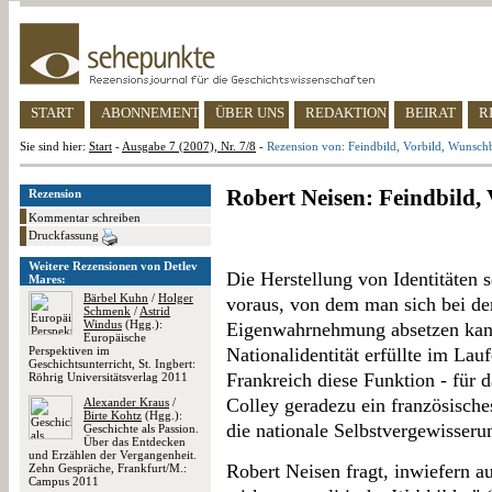
START
ABONNEMENT
ÜBER UNS
REDAKTION
BEIRAT
R
Sie sind hier:
Start
-
Ausgabe 7 (2007), Nr. 7/8
-
Rezension von: Feindbild, Vorbild, Wunsch
Robert Neisen: Feindbild,
Rezension
Kommentar schreiben
Druckfassung
Weitere Rezensionen von Detlev
Die Herstellung von Identitäten 
Mares:
Bärbel Kuhn
/
Holger
voraus, von dem man sich bei de
Schmenk
/
Astrid
Windus
(Hgg.):
Eigenwahrnehmung absetzen kann.
Europäische
Perspektiven im
Nationalidentität erfüllte im La
Geschichtsunterricht, St. Ingbert:
Frankreich diese Funktion - für d
Röhrig Universitätsverlag 2011
Colley geradezu ein französische
Alexander Kraus
/
Birte Kohtz
(Hgg.):
die nationale Selbstvergewisseru
Geschichte als Passion.
Über das Entdecken
und Erzählen der Vergangenheit.
Robert Neisen fragt, inwiefern au
Zehn Gespräche, Frankfurt/M.:
Campus 2011