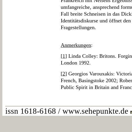
Frankreich mit Neisens Ergebnis
umfangreiche, ansprechend formul
Fall breite Schneisen in das Dicki
Identitätsdiskurse und öffnet den
Fragestellungen.
Anmerkungen
:
[
1
] Linda Colley: Britons. Forg
London 1992.
[
2
] Georgios Varouxakis: Victori
French, Basingstoke 2002; Rober
Public Spirit in Britain and Fra
issn 1618-6168 / www.sehepunkte.de