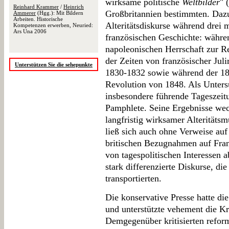
wirksame politische
Weltbilder
" 
Reinhard Krammer
/
Heinrich
Großbritannien bestimmten. Dazu
Ammerer
(Hgg.): Mit Bildern
Arbeiten. Historische
Alteritätsdiskurse während drei 
Kompetenzen erwerben, Neuried:
Ars Una 2006
französischen Geschichte: währe
napoleonischen Herrschaft zur R
der Zeiten von französischer Jul
Unterstützen Sie die sehepunkte
1830-1832 sowie während der 18
Revolution von 1848. Als Unter
insbesondere führende Tageszeitu
Pamphlete. Seine Ergebnisse we
langfristig wirksamer Alteritätsm
ließ sich auch ohne Verweise auf
britischen Bezugnahmen auf Fran
von tagespolitischen Interessen 
stark differenzierte Diskurse, die
transportierten.
Die konservative Presse hatte die
und unterstützte vehement die K
Demgegenüber kritisierten reform