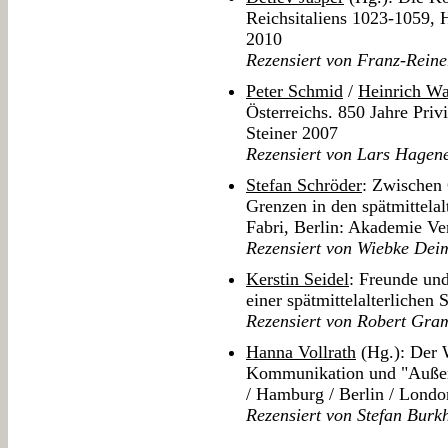
Reichsitaliens 1023-1059,
2010
Rezensiert von Franz-Reine
Peter Schmid
/
Heinrich Wa
Österreichs. 850 Jahre Pri
Steiner 2007
Rezensiert von Lars Hagene
Stefan Schröder
: Zwischen 
Grenzen in den spätmittelal
Fabri, Berlin: Akademie Ve
Rezensiert von Wiebke Dei
Kerstin Seidel
: Freunde un
einer spätmittelalterlichen
Rezensiert von Robert Gra
Hanna Vollrath
(Hg.): Der W
Kommunikation und "Außenp
/ Hamburg / Berlin / Lond
Rezensiert von Stefan Burk