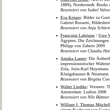
1889), Norderstedt: Books
Rezensiert von Isabel Valve
Eva Krüger
: Bilder zu Goe
Gabriel Rossetti, Hildeshe
Rezensiert von Anja Schür
Francoise Labrique
/
Uwe W
Ägypten. Die Zeichnungen 
Philipp von Zabern 2009
Rezensiert von Claudia Hat
Annika Lamer
: Die Ästhet
impressionistischer Wahrn
Zola, Joris-Karl Huysmans
Königshausen & Neumann 
Rezensiert von Birgitta Coe
Walter Liedtke
: Vermeer. T
Amsterdam: Ludion 2008
Rezensiert von Nils Büttner
William J. Thomas Mitchel
einem Nachwort von Gustav