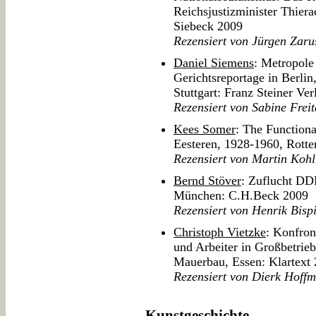
Reichsjustizminister Thier
Siebeck 2009
Rezensiert von Jürgen Zaru
Daniel Siemens
: Metropole
Gerichtsreportage in Berli
Stuttgart: Franz Steiner Ve
Rezensiert von Sabine Frei
Kees Somer
: The Function
Eesteren, 1928-1960, Rott
Rezensiert von Martin Koh
Bernd Stöver
: Zuflucht DD
München: C.H.Beck 2009
Rezensiert von Henrik Bisp
Christoph Vietzke
: Konfron
und Arbeiter in Großbetri
Mauerbau, Essen: Klartext
Rezensiert von Dierk Hoff
Kunstgeschichte