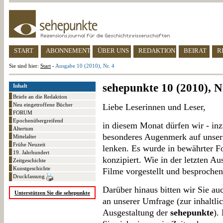
START
ABONNEMENT
ÜBER UNS
REDAKTION
BEIRAT
R
Sie sind hier:
Start
-
Ausgabe 10 (2010), Nr. 4
sehepunkte 10 (2010), N
Inhalt
Briefe an die Redaktion
Neu eingetroffene Bücher
Liebe Leserinnen und Leser,
FORUM
Epochenübergreifend
in diesem Monat dürfen wir - in
Altertum
besonderes Augenmerk auf uns
Mittelalter
Frühe Neuzeit
lenken. Es wurde in bewährter 
19. Jahrhundert
konzipiert. Wie in der letzten A
Zeitgeschichte
Kunstgeschichte
Filme vorgestellt und besprochen
Druckfassung
Darüber hinaus bitten wir Sie au
Unterstützen Sie die sehepunkte
an unserer Umfrage (zur inhaltlic
Ausgestaltung der
sehepunkte
).