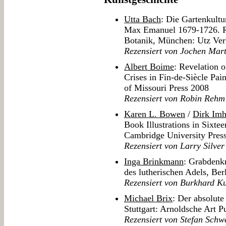
Utta Bach
: Die Gartenkult
Max Emanuel 1679-1726. Re
Botanik, München: Utz Ver
Rezensiert von Jochen Mar
Albert Boime
: Revelation 
Crises in Fin-de-Siècle Pai
of Missouri Press 2008
Rezensiert von Robin Rehm
Karen L. Bowen
/
Dirk Imh
Book Illustrations in Sixt
Cambridge University Pres
Rezensiert von Larry Silver
Inga Brinkmann
: Grabdenk
des lutherischen Adels, Be
Rezensiert von Burkhard K
Michael Brix
: Der absolute
Stuttgart: Arnoldsche Art P
Rezensiert von Stefan Schw