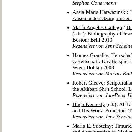
Stephan Conermann
Assia Maria Harwazinski: 
Auseinandersetzung mit eur
María Angeles Gallego
/
He
(eds.): Bibliography of Jew
Boston: Brill 2010
Rezensiert von Jens Schein
Hannes Grandits
: Herrscha
Gesellschaft. Das Beispiel
Wien: Böhlau 2008
Rezensiert von Markus Koll
Robert Gleave
: Scripturali
the Akhbārī Shīʿī School, L
Rezensiert von Jan-Peter H
Hugh Kennedy
(ed.): Al-Ta
and His Work, Princeton: 
Rezensiert von Jens Schein
Maria E. Subtelny
: Timurid