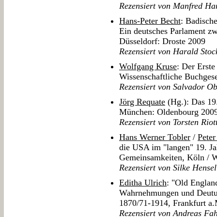
Rezensiert von Manfred Ha
Hans-Peter Becht
: Badisch
Ein deutsches Parlament z
Düsseldorf: Droste 2009
Rezensiert von Harald Stoc
Wolfgang Kruse
: Der Erste
Wissenschaftliche Buchgese
Rezensiert von Salvador O
Jörg Requate
(Hg.): Das 19.
München: Oldenbourg 200
Rezensiert von Torsten Riot
Hans Werner Tobler
/
Pete
die USA im "langen" 19. Ja
Gemeinsamkeiten, Köln / W
Rezensiert von Silke Hensel
Editha Ulrich
: "Old England
Wahrnehmungen und Deutun
1870/71-1914, Frankfurt a.
Rezensiert von Andreas Fa