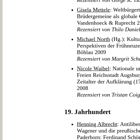
Rezensiert von Görge K. Ha
Gisela Mettele
: Weltbürger
Brüdergemeine als globale
Vandenhoeck & Ruprecht 
Rezensiert von Thilo Danie
Michael North
(Hg.): Kultu
Perspektiven der Frühneuze
Böhlau 2009
Rezensiert von Margrit Sch
Nicole Waibel
: Nationale u
Freien Reichsstadt Augsbur
Zeitalter der Aufklärung (
2008
Rezensiert von Tristan Coi
19. Jahrhundert
Henning Albrecht
: Antilib
Wagener und die preußische
Paderborn: Ferdinand Schö