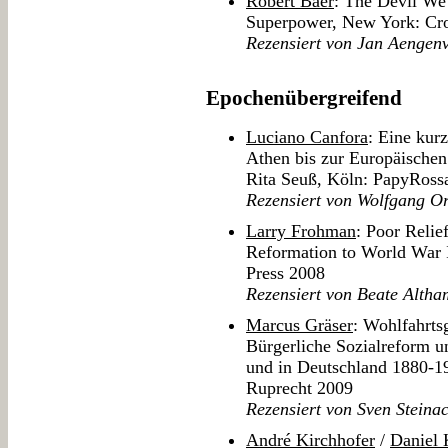
Robert Baer
: The Devil We
Superpower, New York: Cr
Rezensiert von Jan Aengen
Epochenübergreifend
Luciano Canfora
: Eine kur
Athen bis zur Europäischen
Rita Seuß, Köln: PapyRoss
Rezensiert von Wolfgang O
Larry Frohman
: Poor Relie
Reformation to World War 
Press 2008
Rezensiert von Beate Alth
Marcus Gräser
: Wohlfahrts
Bürgerliche Sozialreform u
und in Deutschland 1880-1
Ruprecht 2009
Rezensiert von Sven Steina
André Kirchhofer
/
Daniel