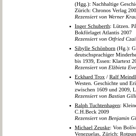
(Hgg.): Nachhaltige Geschich
Zürich: Chronos Verlag 20
Rezensiert von Werner Kra
Inger Schuberth
: Lützen. P
Bokförlaget Atlantis 2007
Rezensiert von Otfried Cza
Sibylle Schönborn
(Hg.): G
deutschsprachiger Minderhei
bis 1939, Essen: Klartext 2
Rezensiert von Elżbieta Ev
Eckhard Trox
/
Ralf Meindl
Westen. Geschichte und Eri
zwischen 1609 und 2009, L
Rezensiert von Bastian Gill
Ralph Tuchtenhagen
: Klei
C.H.Beck 2009
Rezensiert von Benjamin Gi
Michael Zeuske
: Von Bolív
Venezuelas, Zürich: Rotpun