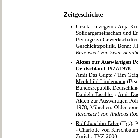
Zeitgeschichte
Ursula Bitzegeio
/
Anja Kr
Solidargemeinschaft und Er
Beiträge zu Gewerkschaften
Geschichtspolitik, Bonn: J
Rezensiert von Swen Steinb
Akten zur Auswärtigen Po
Deutschland 1977/1978
Amit Das Gupta
/
Tim Geig
Mechthild Lindemann
(Bear
Bundesrepublik Deutschla
Daniela Taschler
/
Amit Da
Akten zur Auswärtigen Poli
1978, München: Oldenbour
Rezensiert von Andreas Rö
Rolf-Joachim Erler
(Hg.): K
- Charlotte von Kirschbaum
Zürich: TVZ 2008