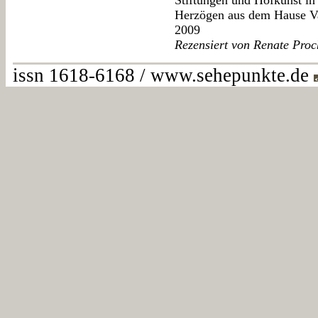
Stiftungen und Hofkunst in
Herzögen aus dem Hause Va
2009
Rezensiert von Renate Proc
issn 1618-6168 / www.sehepunkte.de