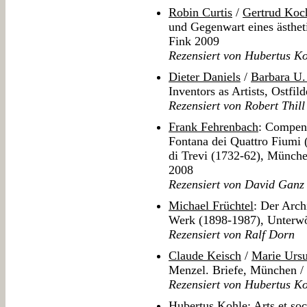
Robin Curtis
/
Gertrud Koc
und Gegenwart eines ästhe
Fink 2009
Rezensiert von Hubertus K
Dieter Daniels
/
Barbara U.
Inventors as Artists, Ostfil
Rezensiert von Robert Thill
Frank Fehrenbach
: Compen
Fontana dei Quattro Fiumi 
di Trevi (1732-62), Münche
2008
Rezensiert von David Ganz
Michael Früchtel
: Der Arch
Werk (1898-1987), Unterwös
Rezensiert von Ralf Dorn
Claude Keisch
/
Marie Urs
Menzel. Briefe, München / 
Rezensiert von Hubertus K
Hubertus Kohle
: Arts et so