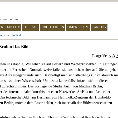
REDAKTION
BEIRAT
RICHTLINIEN
IMPRESSUM
ARCHIV
ion von: Das Bild
Bruhn: Das Bild
A
Textgröße:
A
eiten uns ständig. Wir sehen sie auf Postern und Werbeprospekten, in Zeitungen
 oder im Fernsehen. Normalerweise fallen sie uns nicht weiter auf. Sie umgebe
ere Alltagsgegenstände auch. Beschäftigt man sich allerdings kunsthistorisch mi
n sie zu einer Wissenschaft. Und es ist keinesfalls einfach, sich in dieser
t zurechtzufinden. Das vorliegende Studienbuch von Matthias Bruhn,
r des internationalen kunsthistorischen Netzwerkes ArtHist und Leiter der
"Das technische Bild" am Hermann von Helmholtz-Zentrum der Humboldt-
 zu Berlin, möchte dem Leser helfen, sich innerhalb der Bildwissenschaft zu
ufolge geht es in dem Buch um Theorie, Geschichte und Praxis des Bildes.