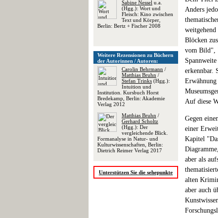
Sabine Nessel
u.a.
(Hgg.): Wort und
Anders jedo
Fleisch: Kino zwischen
thematische
Text und Körper,
Berlin: Bertz + Fischer 2008
weitgehend 
Blöcken zus
vom Bild", 
Weitere Rezensionen zu Büchern
Spannweite 
der Autorinnen / Autoren:
Carolin Behrmann
/
erkennbar. 
Matthias Bruhn
/
Erwähnung w
Stefan Trinks
(Hgg.):
Intuition und
Museumsgem
Institution. Kursbuch Horst
Bredekamp, Berlin: Akademie
Auf diese W
Verlag 2012
Matthias Bruhn
/
Gegen einen
Gerhard Scholtz
(Hgg.): Der
einer Erwei
vergleichende Blick.
Kapitel "Da
Formanalyse in Natur- und
Kulturwissenschaften, Berlin:
Diagramme, 
Dietrich Reimer Verlag 2017
aber als au
thematisier
Unterstützen Sie die sehepunkte
alten Krimi
aber auch ü
Kunstwissen
Forschungsl