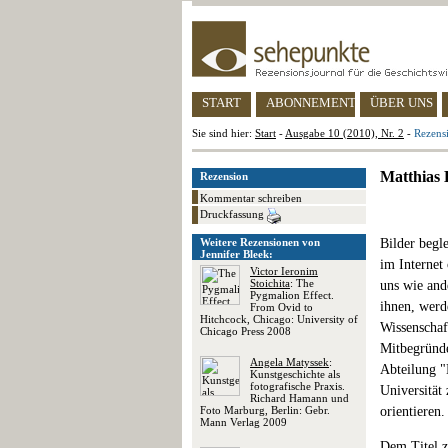
START
ABONNEMENT
ÜBER UNS
Sie sind hier:
Start
-
Ausgabe 10 (2010), Nr. 2
-
Rezens
Matthias 
Rezension
Kommentar schreiben
Druckfassung
Weitere Rezensionen von
Bilder begl
Jennifer Bleek:
im Internet
Victor Ieronim
Stoichita
: The
uns wie and
Pygmalion Effect.
ihnen, werde
From Ovid to
Hitchcock, Chicago: University of
Wissenschaf
Chicago Press 2008
Mitbegründe
Angela Matyssek
:
Abteilung 
Kunstgeschichte als
fotografische Praxis.
Universität
Richard Hamann und
Foto Marburg, Berlin: Gebr.
orientieren.
Mann Verlag 2009
Dem Titel z