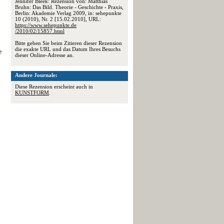
Jennifer Bleek: Rezension von: Matthias
Bruhn: Das Bild. Theorie - Geschichte - Praxis,
Berlin: Akademie Verlag 2009, in: sehepunkte
10 (2010), Nr. 2 [15.02.2010], URL:
https://www.sehepunkte.de
/2010/02/15857.html
Bitte geben Sie beim Zitieren dieser Rezension
die exakte URL und das Datum Ihres Besuchs
e
dieser Online-Adresse an.
Andere Journale:
Diese Rezension erscheint auch in
KUNSTFORM
.