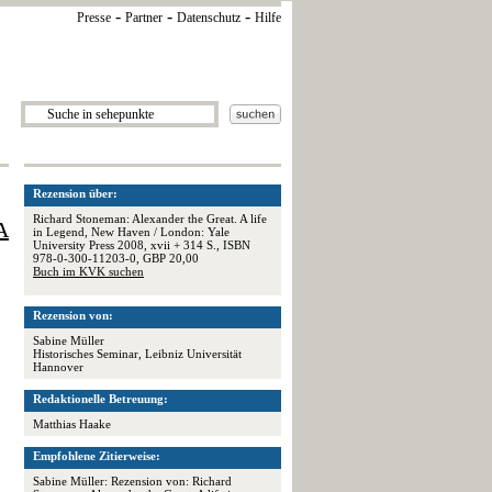
-
-
-
Presse
Partner
Datenschutz
Hilfe
Rezension über:
Richard Stoneman: Alexander the Great. A life
A
in Legend, New Haven / London: Yale
University Press 2008, xvii + 314 S., ISBN
978-0-300-11203-0, GBP 20,00
Buch im KVK suchen
Rezension von:
Sabine Müller
Historisches Seminar, Leibniz Universität
Hannover
Redaktionelle Betreuung:
Matthias Haake
Empfohlene Zitierweise:
Sabine Müller: Rezension von: Richard