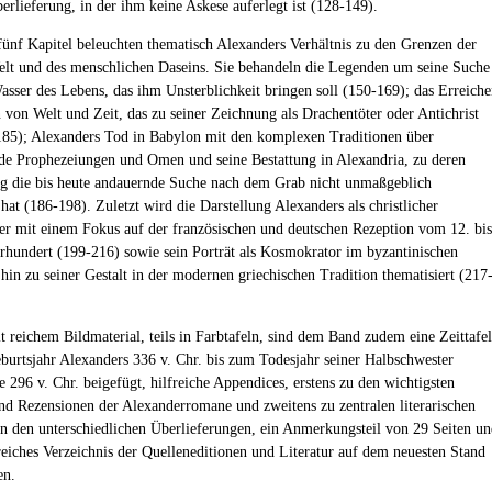
erlieferung, in der ihm keine Askese auferlegt ist (128-149).
 fünf Kapitel beleuchten thematisch Alexanders Verhältnis zu den Grenzen der
elt und des menschlichen Daseins. Sie behandeln die Legenden um seine Suche
sser des Lebens, das ihm Unsterblichkeit bringen soll (150-169); das Erreich
 von Welt und Zeit, das zu seiner Zeichnung als Drachentöter oder Antichrist
185); Alexanders Tod in Babylon mit den komplexen Traditionen über
de Prophezeiungen und Omen und seine Bestattung in Alexandria, zu deren
g die bis heute andauernde Suche nach dem Grab nicht unmaßgeblich
hat (186-198). Zuletzt wird die Darstellung Alexanders als christlicher
er mit einem Fokus auf der französischen und deutschen Rezeption vom 12. bis
rhundert (199-216) sowie sein Porträt als Kosmokrator im byzantinischen
 hin zu seiner Gestalt in der modernen griechischen Tradition thematisiert (217
t reichem Bildmaterial, teils in Farbtafeln, sind dem Band zudem eine Zeittafel
urtsjahr Alexanders 336 v. Chr. bis zum Todesjahr seiner Halbschwester
e 296 v. Chr. beigefügt, hilfreiche Appendices, erstens zu den wichtigsten
d Rezensionen der Alexanderromane und zweitens zu zentralen literarischen
n den unterschiedlichen Überlieferungen, ein Anmerkungsteil von 29 Seiten u
eiches Verzeichnis der Quelleneditionen und Literatur auf dem neuesten Stand
en.