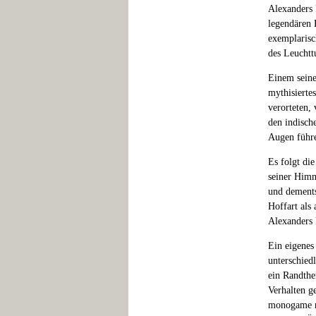
Alexanders 
legendären 
exemplarisc
des Leuchtt
Einem seine
mythisierte
verorteten,
den indisch
Augen führe
Es folgt di
seiner Himm
und dements
Hoffart als
Alexanders 
Ein eigenes
unterschied
ein Randthe
Verhalten g
monogame ro