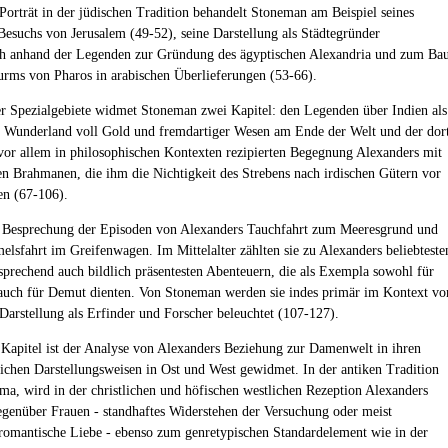
Porträt in der jüdischen Tradition behandelt Stoneman am Beispiel seines
Besuchs von Jerusalem (49-52), seine Darstellung als Städtegründer
h anhand der Legenden zur Gründung des ägyptischen Alexandria und zum Ba
urms von Pharos in arabischen Überlieferungen (53-66).
r Spezialgebiete widmet Stoneman zwei Kapitel: den Legenden über Indien als
s Wunderland voll Gold und fremdartiger Wesen am Ende der Welt und der dor
 vor allem in philosophischen Kontexten rezipierten Begegnung Alexanders mit
en Brahmanen, die ihm die Nichtigkeit des Strebens nach irdischen Gütern vor
n (67-106).
e Besprechung der Episoden von Alexanders Tauchfahrt zum Meeresgrund und
elsfahrt im Greifenwagen. Im Mittelalter zählten sie zu Alexanders beliebteste
prechend auch bildlich präsentesten Abenteuern, die als Exempla sowohl für
 auch für Demut dienten. Von Stoneman werden sie indes primär im Kontext vo
Darstellung als Erfinder und Forscher beleuchtet (107-127).
 Kapitel ist der Analyse von Alexanders Beziehung zur Damenwelt in ihren
lichen Darstellungsweisen in Ost und West gewidmet. In der antiken Tradition
ma, wird in der christlichen und höfischen westlichen Rezeption Alexanders
egenüber Frauen - standhaftes Widerstehen der Versuchung oder meist
mantische Liebe - ebenso zum genretypischen Standardelement wie in der