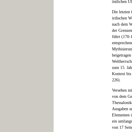
östlichen Üb
Die letzten
irdischen W
nach dem Wa
der Grenzen
führt (170-
entsprechen
Mythisierun
beigetragen 
Weltherrsch
zum 15. Jah
Kontext bis
226).
Versehen mi
von dem Geb
Thessalonik
Ausgaben un
Elementen i
ein umfangr
von 17 Seit