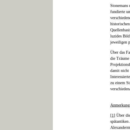
Stonemans u
fundierte u
verschieden
historische
Quellenbasi
luzides Bil
jeweiligen 
Über das Fa
die Träume 
Projektions
damit nicht
Interessier
zu einem St
verschieden
Anmerkung
[
1
] Über di
spätantiken
Alexandermy