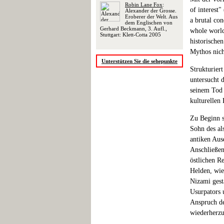
Robin Lane Fox
:
of interest"
Alexander der Grosse.
Eroberer der Welt. Aus
a brutal con
dem Englischen von
Gerhard Beckmann, 3. Aufl.,
whole world
Stuttgart: Klett-Cotta 2005
historische
Mythos nicht
Unterstützen Sie die sehepunkte
Strukturier
untersucht 
seinem Tod 
kulturellen
Zu Beginn s
Sohn des al
antiken Aus
Anschließen
östlichen R
Helden, wie 
Nizami gesta
Usurpators 
Anspruch de
wiederherzu