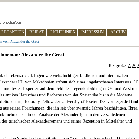
REDAKTION
BEIRAT
RICHTLINIEN
IMPRESSUM
ARCHIV
n von: Alexander the Great
toneman: Alexander the Great
A
Textgröße:
A
 der ebenso vielfältigen wie vielschichtigen bildlichen und literarischen
lexanders III. von Makedonien erfreut sich eines ungebrochenen Interesses. [
1
]
mmiertesten Experten auf dem Feld der Legendenbildung in Ost und West um
des antiken Herrschers und Eroberers von der Spätantike bis in die Moderne
rd Stoneman, Honorary Fellow der University of Exeter. Der vorliegende Band
ag aus seinen Forschungen, die ihn seit über zwanzig Jahren beschäftigen. Ihren
kt nehmen sie in der Analyse der Alexanderfigur in den verschiedenen
 des griechischen Alexanderromans und seiner Rezeption in Mittelalter und
liegenden Studie beabsichtigt Stoneman "a map for others who find the subject