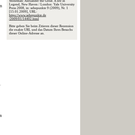
Stoneman: Alexander the Great. A life in
Legend, New Haven / London: Yale University
om
Press 2008, in: sehepunkte 9 (2009), Nr. 1
[15.01.2009], URL:
https://www.sehepunkte.de
/2009/01/14402.html
Bitte geben Sie beim Zitieren dieser Rezension
die exakte URL und das Datum Ihres Besuchs
dieser Online-Adresse an.
.
en