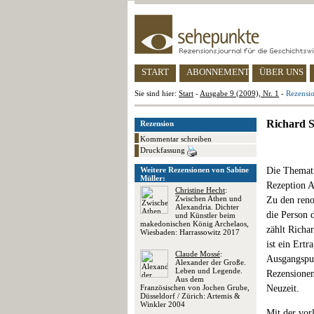
START
ABONNEMENT
ÜBER UNS
Sie sind hier:
Start
-
Ausgabe 9 (2009), Nr. 1
-
Rezensio
Richard S
Rezension
Kommentar schreiben
Druckfassung
Weitere Rezensionen von Sabine
Die Thematik
Müller:
Rezeption A
Christine Hecht
:
Zwischen Athen und
Zu den reno
Alexandria. Dichter
die Person 
und Künstler beim
makedonischen König Archelaos,
zählt Richa
Wiesbaden: Harrassowitz 2017
ist ein Ertr
Claude Mossé
:
Ausgangspun
Alexander der Große.
Leben und Legende.
Rezensionen
Aus dem
Französischen von Jochen Grube,
Neuzeit.
Düsseldorf / Zürich: Artemis &
Winkler 2004
Mit der vor