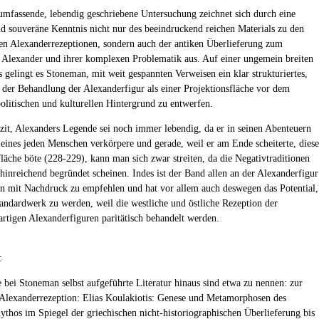
mfassende, lebendig geschriebene Untersuchung zeichnet sich durch eine
nd souveräne Kenntnis nicht nur des beeindruckend reichen Materials zu den
en Alexanderrezeptionen, sondern auch der antiken Überlieferung zum
n Alexander und ihrer komplexen Problematik aus. Auf einer ungemein breiten
s gelingt es Stoneman, mit weit gespannten Verweisen ein klar strukturiertes,
d der Behandlung der Alexanderfigur als einer Projektionsfläche vor dem
politischen und kulturellen Hintergrund zu entwerfen.
zit, Alexanders Legende sei noch immer lebendig, da er in seinen Abenteuern
eines jeden Menschen verkörpere und gerade, weil er am Ende scheiterte, diese
fläche böte (228-229), kann man sich zwar streiten, da die Negativtraditionen
 hinreichend begründet scheinen. Indes ist der Band allen an der Alexanderfigur
ten mit Nachdruck zu empfehlen und hat vor allem auch deswegen das Potential,
andardwerk zu werden, weil die westliche und östliche Rezeption der
artigen Alexanderfiguren paritätisch behandelt werden.
:
e bei Stoneman selbst aufgeführte Literatur hinaus sind etwa zu nennen: zur
 Alexanderrezeption: Elias Koulakiotis: Genese und Metamorphosen des
thos im Spiegel der griechischen nicht-historiographischen Überlieferung bis