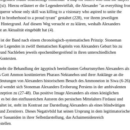
 (xi). Hierzu erläutert er die Legendenvielfalt, die Alexander "as everything fr
queror whose only skill was killing to a visionary who aspired to unite the
 in brotherhood to a proud tyrant" gestaltet (228), vor ihrem jeweiligen
n Hintergrund. Auf diesem Weg versucht er zu klären, weshalb Alexanders
 an Aktualität eingebüßt hat (4).
t ist der Band nach einem chronologisch-systematischen Prinzip: Stoneman
die Legenden in zwölf thematischen Kapiteln von Alexanders Geburt bis zu
und Nachleben jeweils epochenübergreifend in ihren unterschiedlichen
 Kontexten.
teht die Behandlung der ägyptisch beeinflussten Geburtsmythen Alexanders als
s Gott Ammon kostümierten Pharaos Nektanebos und ihrer Anklänge an die
deutungen von Alexanders historischem Besuch des Ammoneion in Siwa (6-26)
d wendet sich Stoneman Alexanders Eroberung Persiens in der ambivalenten
ezeption zu (27-48). Das positive Image Alexanders als eines königlichen
es bei den einflussreichen Autoren des persischen Mittelalters Firdausi und
ltet ist, steht im Kontrast zur Darstellung Alexanders als eines blindwütigen
und Zerstörers. Dieses Negativbild hat seinen Ursprung in dem legitimatorisch
r Sassaniden in ihrer Selbstdarstellung, das Achaimenidenreich
stellen.