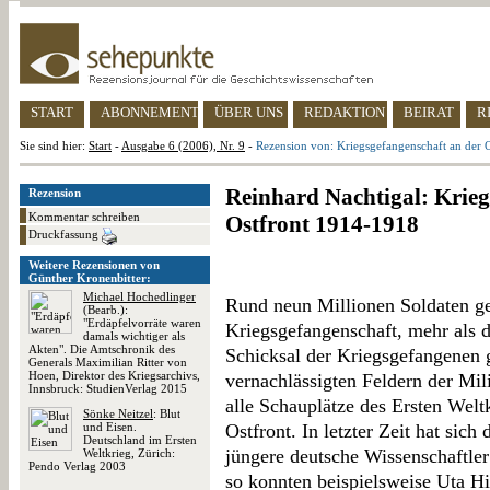
START
ABONNEMENT
ÜBER UNS
REDAKTION
BEIRAT
R
Sie sind hier:
Start
-
Ausgabe 6 (2006), Nr. 9
-
Rezension von: Kriegsgefangenschaft an der 
Reinhard Nachtigal: Krieg
Rezension
Kommentar schreiben
Ostfront 1914-1918
Druckfassung
Weitere Rezensionen von
Günther Kronenbitter:
Michael Hochedlinger
Rund neun Millionen Soldaten ge
(Bearb.):
"Erdäpfelvorräte waren
Kriegsgefangenschaft, mehr als d
damals wichtiger als
Akten". Die Amtschronik des
Schicksal der Kriegsgefangenen 
Generals Maximilian Ritter von
Hoen, Direktor des Kriegsarchivs,
vernachlässigten Feldern der Mili
Innsbruck: StudienVerlag 2015
alle Schauplätze des Ersten Weltk
Sönke Neitzel
: Blut
und Eisen.
Ostfront. In letzter Zeit hat sich
Deutschland im Ersten
jüngere deutsche Wissenschaftler
Weltkrieg, Zürich:
Pendo Verlag 2003
so konnten beispielsweise Uta 