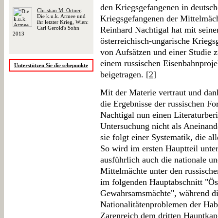
den Kriegsgefangenen in deuts
Christian M. Ortner
:
Die k.u.k. Armee und
Kriegsgefangenen der Mittelmäch
ihr letzter Krieg, Wien:
Carl Gerold's Sohn
Reinhard Nachtigal hat mit seine
2013
österreichisch-ungarische Kriegs
von Aufsätzen und einer Studie 
einem russischen Eisenbahnproje
Unterstützen Sie die sehepunkte
beigetragen. [
2
]
Mit der Materie vertraut und dan
die Ergebnisse der russischen Fo
Nachtigal nun einen Literaturberic
Untersuchung nicht als Aneinand
sie folgt einer Systematik, die a
So wird im ersten Hauptteil unter
ausführlich auch die nationale u
Mittelmächte unter den russische
im folgenden Hauptabschnitt "Ös
Gewahrsamsmächte", während die 
Nationalitätenproblemen der Ha
Zarenreich dem dritten Hauptka