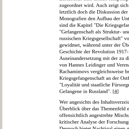
zugeordnet wird. Auch zeigt sic
letztlich doch die Diskussion de
Monografien den Aufbau der Unte
sind die Kapitel "Die Kriegsgefa
"Gefangenschaft als Struktur- un
russischen Kriegsgesellschaft" v
gewidmet, während unter der Übe
Geschichte der Revolution 1917-
Auseinandersetzung mit der zu d
von Hannes Leidinger und Verena 
Rachamimovs vergleichsweise br
Kriegsgefangenschaft an der Ostf
"Loyalität und staatliche Fürsorg
Gefangene in Russland". [
4
]
Wer angesichts des Inhaltsverzeic
Überblick über das Themenfeld er
offensichtlich angestrebte Misc
kritischer Analyse der Forschung
Dennoch bietet Nachtigal einen g