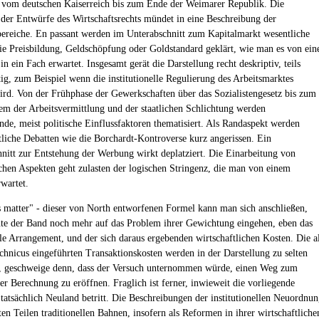
 vom deutschen Kaiserreich bis zum Ende der Weimarer Republik. Die
 der Entwürfe des Wirtschaftsrechts mündet in eine Beschreibung der
bereiche. En passant werden im Unterabschnitt zum Kapitalmarkt wesentliche
e Preisbildung, Geldschöpfung oder Goldstandard geklärt, wie man es von ein
n ein Fach erwartet. Insgesamt gerät die Darstellung recht deskriptiv, teils
ig, zum Beispiel wenn die institutionelle Regulierung des Arbeitsmarktes
ird. Von der Frühphase der Gewerkschaften über das Sozialistengesetz bis zum
em der Arbeitsvermittlung und der staatlichen Schlichtung werden
ende, meist politische Einflussfaktoren thematisiert. Als Randaspekt werden
tliche Debatten wie die Borchardt-Kontroverse kurz angerissen. Ein
hnitt zur Entstehung der Werbung wirkt deplatziert. Die Einarbeitung von
chen Aspekten geht zulasten der logischen Stringenz, die man von einem
wartet.
ns matter" - dieser von North entworfenen Formel kann man sich anschließen,
te der Band noch mehr auf das Problem ihrer Gewichtung eingehen, eben das
elle Arrangement, und der sich daraus ergebenden wirtschaftlichen Kosten. Die a
chnicus eingeführten Transaktionskosten werden in der Darstellung zu selten
t, geschweige denn, dass der Versuch unternommen würde, einen Weg zum
er Berechnung zu eröffnen. Fraglich ist ferner, inwieweit die vorliegende
tatsächlich Neuland betritt. Die Beschreibungen der institutionellen Neuordnu
ten Teilen traditionellen Bahnen, insofern als Reformen in ihrer wirtschaftliche