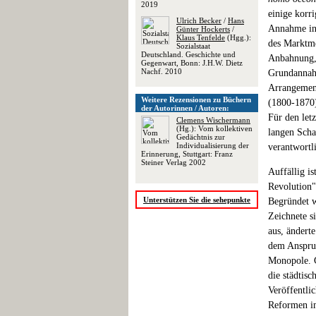
2019
einige korri
Ulrich Becker
/
Hans
Annahme in 
Günter Hockerts
/
Klaus Tenfelde
(Hgg.):
des Marktme
Sozialstaat
Deutschland. Geschichte und
Anbahnung, 
Gegenwart, Bonn: J.H.W. Dietz
Nachf. 2010
Grundannahm
Arrangement
Weitere Rezensionen zu Büchern
(1800-1870)
der Autorinnen / Autoren:
Für den let
Clemens Wischermann
(Hg.): Vom kollektiven
langen Scha
Gedächtnis zur
Individualisierung der
verantwortl
Erinnerung, Stuttgart: Franz
Steiner Verlag 2002
Auffällig i
Revolution"
Unterstützen Sie die sehepunkte
Begründet w
Zeichnete s
aus, ändert
dem Anspruc
Monopole. G
die städtisc
Veröffentlic
Reformen im