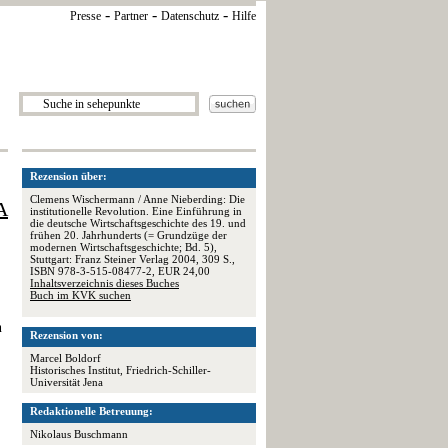
-
-
-
Presse
Partner
Datenschutz
Hilfe
Rezension über:
Clemens Wischermann / Anne Nieberding: Die
A
institutionelle Revolution. Eine Einführung in
die deutsche Wirtschaftsgeschichte des 19. und
frühen 20. Jahrhunderts (= Grundzüge der
modernen Wirtschaftsgeschichte; Bd. 5),
Stuttgart: Franz Steiner Verlag 2004, 309 S.,
ISBN 978-3-515-08477-2, EUR 24,00
Inhaltsverzeichnis dieses Buches
Buch im KVK suchen
n
Rezension von:
Marcel Boldorf
Historisches Institut, Friedrich-Schiller-
Universität Jena
Redaktionelle Betreuung:
Nikolaus Buschmann
,