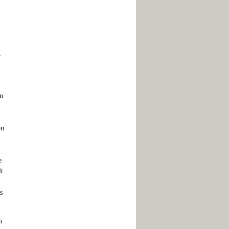
,
In
on
e
lt
s
n