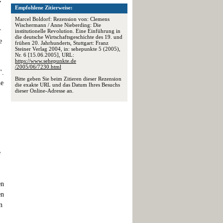
Empfohlene Zitierweise:
Marcel Boldorf: Rezension von: Clemens
Wischermann / Anne Nieberding: Die
r
institutionelle Revolution. Eine Einführung in
die deutsche Wirtschaftsgeschichte des 19. und
e
frühen 20. Jahrhunderts, Stuttgart: Franz
Steiner Verlag 2004, in: sehepunkte 5 (2005),
Nr. 6 [15.06.2005], URL:
https://www.sehepunkte.de
/2005/06/7230.html
".
Bitte geben Sie beim Zitieren dieser Rezension
ie
die exakte URL und das Datum Ihres Besuchs
dieser Online-Adresse an.
e
en
en
n