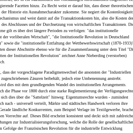
gierende Facetten hinzu. Zu Recht weist er darauf hin, dass dieser theoretischen
der Historie ein Ausnahmecharakter zukomme. Sie negiert die Kostenlosigkeit
chanismus und weist damit auf die Transaktionskosten hin, also die Kosten de
des Abschlusses und der Durchsetzung von wirtschaftlichen Transaktionen. Di
e gilt es über drei längere Perioden zu verfolgen: "das institutionelle
 der vorliberalen Wirtschaft", "die Institutionelle Revolution in Deutschland
" sowie die "institutionelle Entfaltung der Wettbewerbswirtschaft (1870-1933)
zten dieser Abschnitte ebenso wie für die Zusammenfassung unter dem Titel "D
tten der Institutionellen Revolution" zeichnet Anne Nieberding (verstorben)
ich.
st, dass der vorgeschlagene Paradigmenwechsel die ansonsten der "Industriellen
 zugeschriebenen Zäsuren beibehält, jedoch eine Umbenennung anstrebt.
ird dies mit dem grundlegenden Wandel des institutionellen Arrangements.
ich die Phase vor 1800 durch eine starke Reglementierung der Verfügungsrecht
e sich dies über die "Sattelzeit" hinweg: Eigentumsrechte wurden - zumindest
h nach - universell verteilt, Märkte und städtisches Handwerk verloren ihre
erade ländliche Konkurrenten, zum Beispiel Verlage im Textilgewerbe, brach
hen Vorrechte auf. Dieses Bild erscheint konsistent und deckt sich mit zahlreich
hungen zur Industrialisierungsforschung, welche die Rolle der gesellschaftliche
 Gefolge der Französischen Revolution für die industrielle Entwicklung