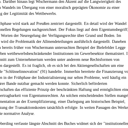
. Darüber hinaus legt Wischermann den Akzent auf die Langwierigkeit des
en Wandels im Übergang von einer moralisch geprägten Ökonomie zu einer
 der Legitimität des Wettbewerbs.
phase wird stark auf Preußen zentriert dargestellt. En detail wird der Wandel
tionellen Regelungen nachgezeichnet. Der Fokus liegt auf dem Eigentumsbegriff
 Worten der Neuregelung der Verfügungsrechte über Grund und Boden. Im
 wird die Problematik der Allmendeteilungen ausführlich dargestellt. Daneben
 bereits früher von Wischermann untersuchten Beispiel der Bielefelder Legge
eben wettbewerbsbeschränkender Institutionen im Gewerbesektor thematisiert. 
hnitt zum Unternehmertum werden unter anderem neue Rechtsformen von
dargestellt. Es ist fraglich, ob es sich bei den Aktiengesellschaften um eine
elle "Schlüsselinnovation" (91) handelte. Immerhin bereitete die Finanzierung v
 in der Frühphase der Industrialisierung nur selten Probleme, weil häufig ein
ärer Bande nutzbar gemacht werden konnte. Sicherlich beförderten
lschaften das effiziente Prinzip der beschränkten Haftung und ermöglichten ein
bertragbarkeit von Eigentumsrechten. An solchen entscheidenden Stellen mange
mentation an der Exemplifizierung, einer Darlegung am historischen Beispiel,
kung der Transaktionskosten tatsächlich erfolgte. In weiten Passagen des Werke
ie normative Analyse.
berding verfasste längste Abschnitt des Buches widmet sich der "institutionelle