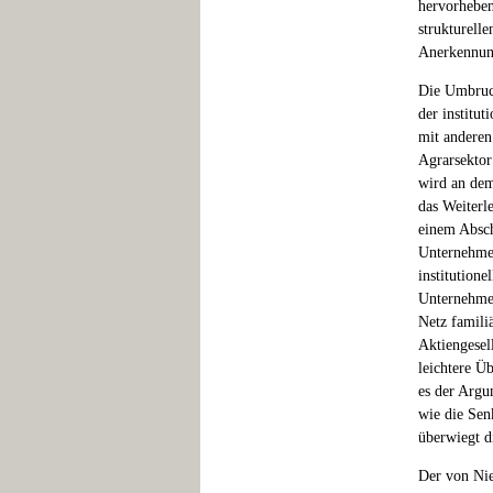
hervorheben
strukturell
Anerkennung
Die Umbruch
der institu
mit anderen
Agrarsektor
wird an dem
das Weiterl
einem Absc
Unternehmen 
institution
Unternehmen
Netz famili
Aktiengesel
leichtere Ü
es der Argu
wie die Sen
überwiegt d
Der von Nie