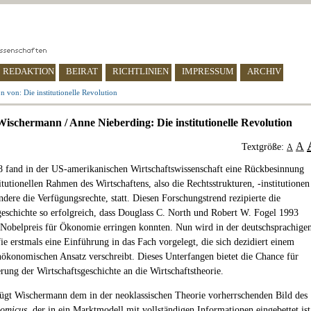
REDAKTION
BEIRAT
RICHTLINIEN
IMPRESSUM
ARCHIV
n von: Die institutionelle Revolution
ischermann / Anne Nieberding: Die institutionelle Revolution
A
Textgröße:
A
8 fand in der US-amerikanischen Wirtschaftswissenschaft eine Rückbesinnung
itutionellen Rahmen des Wirtschaftens, also die Rechtsstrukturen, -institutionen
ndere die Verfügungsrechte, statt. Diesen Forschungstrend rezipierte die
geschichte so erfolgreich, dass Douglass C. North und Robert W. Fogel 1993
 Nobelpreis für Ökonomie erringen konnten. Nun wird in der deutschsprachige
ie erstmals eine Einführung in das Fach vorgelegt, die sich dezidiert einem
enökonomischen Ansatz verschreibt. Dieses Unterfangen bietet die Chance für
rung der Wirtschaftsgeschichte an die Wirtschaftstheorie.
fügt Wischermann dem in der neoklassischen Theorie vorherrschenden Bild des
omicus
, der in ein Marktmodell mit vollständigen Informationen eingebettet ist