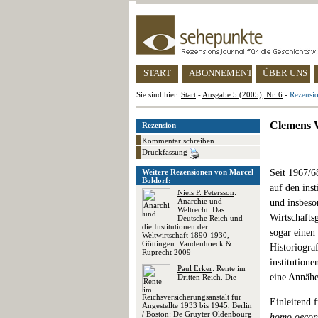
START
ABONNEMENT
ÜBER UNS
Sie sind hier:
Start
-
Ausgabe 5 (2005), Nr. 6
-
Rezensio
Clemens W
Rezension
Kommentar schreiben
Druckfassung
Weitere Rezensionen von Marcel
Seit 1967/6
Boldorf:
auf den inst
Niels P. Petersson
:
Anarchie und
und insbeso
Weltrecht. Das
Wirtschafts
Deutsche Reich und
die Institutionen der
sogar einen
Weltwirtschaft 1890-1930,
Göttingen: Vandenhoeck &
Historiograf
Ruprecht 2009
institution
Paul Erker
: Rente im
eine Annähe
Dritten Reich. Die
Reichsversicherungsanstalt für
Einleitend 
Angestellte 1933 bis 1945, Berlin
/ Boston: De Gruyter Oldenbourg
homo oecon