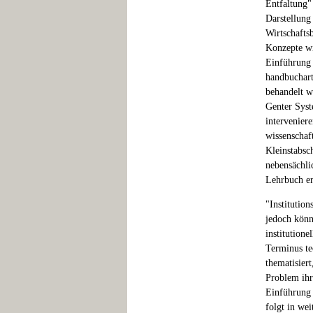
Entfaltung"
Darstellung
Wirtschafts
Konzepte wi
Einführung i
handbuchart
behandelt w
Genter Syst
intervenier
wissenschaf
Kleinstabsc
nebensächli
Lehrbuch er
"Institutio
jedoch könn
institution
Terminus te
thematisier
Problem ihr
Einführung 
folgt in wei